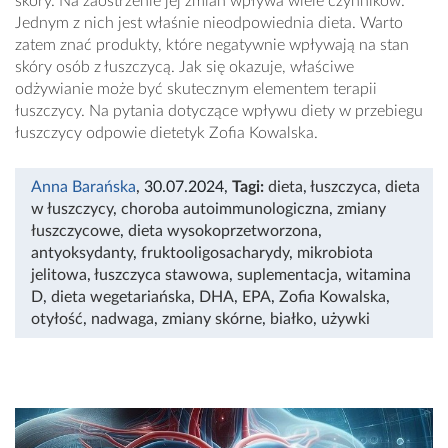
skóry. Na zaostrzenie jej zmian wpływa wiele czynników.
Jednym z nich jest właśnie nieodpowiednia dieta. Warto
zatem znać produkty, które negatywnie wpływają na stan
skóry osób z łuszczycą. Jak się okazuje, właściwe
odżywianie może być skutecznym elementem terapii
łuszczycy. Na pytania dotyczące wpływu diety w przebiegu
łuszczycy odpowie dietetyk Zofia Kowalska.
Anna Barańska
, 30.07.2024
,
Tagi:
dieta
,
łuszczyca
,
dieta
w łuszczycy
,
choroba autoimmunologiczna
,
zmiany
łuszczycowe
,
dieta wysokoprzetworzona
,
antyoksydanty
,
fruktooligosacharydy
,
mikrobiota
jelitowa
,
łuszczyca stawowa
,
suplementacja
,
witamina
D
,
dieta wegetariańska
,
DHA
,
EPA
,
Zofia Kowalska
,
otyłość
,
nadwaga
,
zmiany skórne
,
białko
,
używki