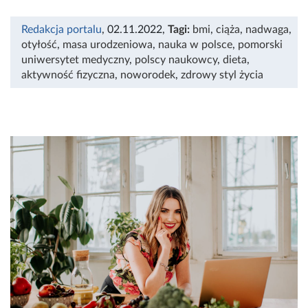
Redakcja portalu
, 02.11.2022
,
Tagi:
bmi
,
ciąża
,
nadwaga
,
otyłość
,
masa urodzeniowa
,
nauka w polsce
,
pomorski
uniwersytet medyczny
,
polscy naukowcy
,
dieta
,
aktywność fizyczna
,
noworodek
,
zdrowy styl życia