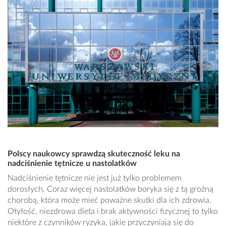
Polscy naukowcy sprawdzą skuteczność leku na
nadciśnienie tętnicze u nastolatków
Nadciśnienie tętnicze nie jest już tylko problemem
dorosłych. Coraz więcej nastolatków boryka się z tą groźną
chorobą, która może mieć poważne skutki dla ich zdrowia.
Otyłość, niezdrowa dieta i brak aktywności fizycznej to tylko
niektóre z czynników ryzyka, jakie przyczyniają się do