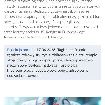
leczenie farmakologiczne. Choć dostępne są skuteczne
metody leczenia, niektórzy pacjenci nie osiągają zalecanych
wartości ciśnienia. Jedną z przyczyn jest zbyt rzadkie
stosowanie terapii zgodnych z aktualnymi wytycznymi, które
zalecają leczenie skojarzone już na początkowym etapie
choroby. Te wyzwania były jednym z tematów poruszanych
przez lekarzy podczas 35. Kongresu Europejskiego
Towarzystwa Nadciśnienia Tętniczego.
Redakcja portalu
, 17.06.2026
,
Tagi:
nadciśnienie
tętnicze
,
zdrowy styl życia
,
zbilansowana dieta
,
terapie
skojarzone
,
inercja terapeutyczna
,
choroby sercowo-
naczyniowe
,
otyłość
,
nadwaga
,
kardiologia
,
hipertensjologia
,
podstawowa opieka zdrowotna
,
edukacja zdrowotna