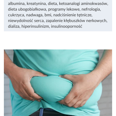
albumina
,
kreatynina
,
dieta
,
ketoanalogi aminokwasów
,
dieta ubogobiałkowa
,
programy lekowe
,
nefrologia
,
cukrzyca
,
nadwaga
,
bmi
,
nadciśnienie tętnicze
,
niewydolność serca
,
zapalenie kłębuszków nerkowych
,
dializa
,
hiperinsulinizm
,
insulinooporność