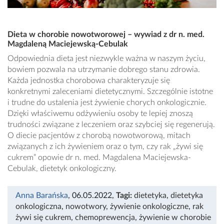
Dieta w chorobie nowotworowej – wywiad z dr n. med.
Magdaleną Maciejewską-Cebulak
Odpowiednia dieta jest niezwykle ważna w naszym życiu,
bowiem pozwala na utrzymanie dobrego stanu zdrowia.
Każda jednostka chorobowa charakteryzuje się
konkretnymi zaleceniami dietetycznymi. Szczególnie istotne
i trudne do ustalenia jest żywienie chorych onkologicznie.
Dzięki właściwemu odżywieniu osoby te lepiej znoszą
trudności związane z leczeniem oraz szybciej się regenerują.
O diecie pacjentów z chorobą nowotworową, mitach
związanych z ich żywieniem oraz o tym, czy rak „żywi się
cukrem” opowie dr n. med. Magdalena Maciejewska-
Cebulak, dietetyk onkologiczny.
Anna Barańska
, 06.05.2022
,
Tagi:
dietetyka
,
dietetyka
onkologiczna
,
nowotwory
,
żywienie onkologiczne
,
rak
żywi się cukrem
,
chemoprewencja
,
żywienie w chorobie