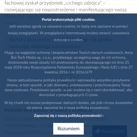
fachowej zyskał przydomek „cichego zabójcy” –
rozwijającego się niepostrzeżenie i manifestującego swoją
obecność wtedy, kiedy na leczenie często jest już za
Portal wykorzystuje pliki cookies.
późno.
Jeśli wyrażasz zgodę na używanie cookies, to będą one zapisane w pamięci
twojej przeglądarki. W przeglądarce internetowej możesz zmienić ustawienia
Barbara Bukowska
, 28.01.2018
,
Tagi:
rak jajnika
,
dotyczące cookies.
nadwaga
,
nadwaga a nowotwory
Mając na względzie ochronę i bezpieczeństwo Twoich danych osobowych, firma
Bio-Tech Media sp. z o.o., przykładając szczególną wagę do ich ochrony,
dostosowała swoje zasady ich przetwarzania do obowiązującego od dnia 25
maja 2018 roku Rozporządzenia Parlamentu Europejskiego i Rady (UE) z dnia 27
kwietnia 2016 r. nr 2016/679
Nasza zaktualizowana polityka prywatności wprowadza wszystkie pozytywne
zmiany, w tym sposób, w jaki zbieramy, przetwarzamy i przechowujemy Twoje
dane osobowe. Przedstawia sposób, w jaki możesz się z nami skontaktować, aby
skorzystać z przysługujących Ci praw.
W tej chwili nie musisz podejmować żadnych działań, ale jeśli chcesz dowiedzieć
się więcej, zapoznaj się z naszą polityką prywatności.
Innowacyjny plaster w walce z otyłością
Zapoznaj się z naszą polityką prywatności ›
Kolejny chwyt marketingowy lub próba sprzedaży
nieefektywnego narzędzia do walki z nadmiernymi
Rozumiem
Newsletter
kilogramami? Nie tym razem! Grupa naukowców z