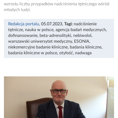
wzrostu liczby przypadków nadciśnienia tętniczego wśród
młodych ludzi.
Redakcja portalu
, 05.07.2023
,
Tagi:
nadciśnienie
tętnicze
,
nauka w polsce
,
agencja badań medycznych
,
dofinansowanie
,
beta-adrenolityki
,
nebiwolol
,
warszawski uniwersytet medyczny
,
ESONIA
,
niekomercyjne badanie kliniczne
,
badania kliniczne
,
badania kliniczne w polsce
,
otyłość
,
nadwaga