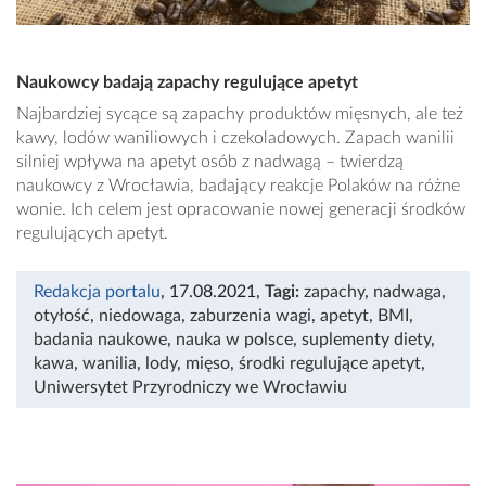
Naukowcy badają zapachy regulujące apetyt
Najbardziej sycące są zapachy produktów mięsnych, ale też
kawy, lodów waniliowych i czekoladowych. Zapach wanilii
silniej wpływa na apetyt osób z nadwagą – twierdzą
naukowcy z Wrocławia, badający reakcje Polaków na różne
wonie. Ich celem jest opracowanie nowej generacji środków
regulujących apetyt.
Redakcja portalu
, 17.08.2021
,
Tagi:
zapachy
,
nadwaga
,
otyłość
,
niedowaga
,
zaburzenia wagi
,
apetyt
,
BMI
,
badania naukowe
,
nauka w polsce
,
suplementy diety
,
kawa
,
wanilia
,
lody
,
mięso
,
środki regulujące apetyt
,
Uniwersytet Przyrodniczy we Wrocławiu