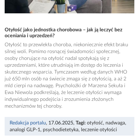
Otyłość jako jednostka chorobowa – jak ją leczyć bez
oceniania i uprzedzeń?
Otyłość to przewlekła choroba, niekoniecznie efekt braku
silnej woli. Pomimo rosnącej świadomości społecznej,
osoby chorujące na otyłość nadal spotykają się z
uprzedzeniami, które utrudniają im dostęp do leczenia i
skutecznego wsparcia. Tymczasem według danych WHO
już 650 mln osób na świecie zmaga się z otyłością, a aż 2
mld cierpi na nadwagę. Psycholożki dr Marzena Sekuła i
Ewa Niewola podkreślają, że leczenie otyłości wymaga
indywidualnego podejścia i zrozumienia złożonych
mechanizmów tej choroby.
Redakcja portalu
, 17.06.2025
,
Tagi:
otyłość
,
nadwaga
,
analogi GLP-1
,
psychodietetyka
,
leczenie otyłości