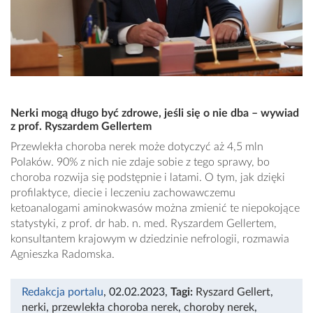
Nerki mogą długo być zdrowe, jeśli się o nie dba – wywiad
z prof. Ryszardem Gellertem
Przewlekła choroba nerek może dotyczyć aż 4,5 mln
Polaków. 90% z nich nie zdaje sobie z tego sprawy, bo
choroba rozwija się podstępnie i latami. O tym, jak dzięki
profilaktyce, diecie i leczeniu zachowawczemu
ketoanalogami aminokwasów można zmienić te niepokojące
statystyki, z prof. dr hab. n. med. Ryszardem Gellertem,
konsultantem krajowym w dziedzinie nefrologii, rozmawia
Agnieszka Radomska.
Redakcja portalu
, 02.02.2023
,
Tagi:
Ryszard Gellert
,
nerki
,
przewlekła choroba nerek
,
choroby nerek
,