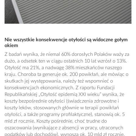
Nie wszystkie konsekwencje otyłości są widoczne gołym
okiem
Z badań wynika, że niemal 60% dorosłych Polaków waży za
dużo, a odsetek ten w ciągu ostatnich 10 lat wzrósł o 13%.
Otyłość ma 21%, a nadwagę 38% mieszkańców naszego
kraju. Choroba ta generuje ok. 200 powikłań, ale mówiąc o
skutkach jej występowania, należy też wspomnieć o
konsekwencjach ekonomicznych. Z raportu Fundacji
Republikańskiej „Otyłość epidemią XXI wieku” wynika, że
koszty bezpośrednie otyłości (świadczenia zdrowotne i
koszty leków, stosowanych głównie w terapii powikłań
otyłości, a także programy profilaktyczne), stanowią ok. 5
mld zł rocznie. Koszty pośrednie, choć trudne do
oszacowania (wynikające z absencji w pracy, utraconych
podatków lub dochodów), wynoszą ok. 10 mld zł rocznie.