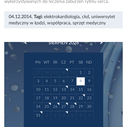
wykorzystywanych do leczenia zaburzeń rytmu serca.
04.12.2014
,
Tagi:
elektrokardiologia
,
ckd
,
uniwersytet
medyczny w Łodzi
,
współpraca
,
sprzęt medyczny
PREVIOUS
NEXT
SIERPIEŃ 2026
PN
WT
ŚR
CZ
PT
SB
ND
27
28
29
30
31
1
2
3
4
5
6
7
8
9
10
11
12
13
14
15
16
17
18
19
20
21
22
23
24
25
26
27
28
29
30
31
1
2
3
4
5
6