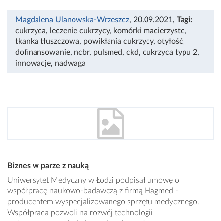
Magdalena Ulanowska-Wrzeszcz
, 20.09.2021
,
Tagi:
cukrzyca
,
leczenie cukrzycy
,
komórki macierzyste
,
tkanka tłuszczowa
,
powikłania cukrzycy
,
otyłość
,
dofinansowanie
,
ncbr
,
pulsmed
,
ckd
,
cukrzyca typu 2
,
innowacje
,
nadwaga
Biznes w parze z nauką
Uniwersytet Medyczny w Łodzi podpisał umowę o
współpracę naukowo-badawczą z firmą Hagmed -
producentem wyspecjalizowanego sprzętu medycznego.
Współpraca pozwoli na rozwój technologii