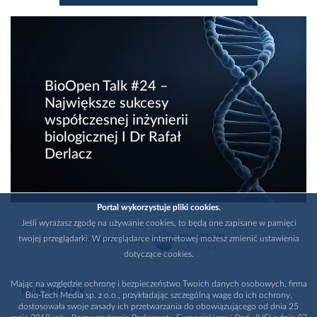
BioOpen Talk #24 –
Największe sukcesy
współczesnej inżynierii
biologicznej I Dr Rafał
Derlacz
Portal wykorzystuje pliki cookies.
Jeśli wyrażasz zgodę na używanie cookies, to będą one zapisane w pamięci
twojej przeglądarki. W przeglądarce internetowej możesz zmienić ustawienia
WYDAWCA
dotyczące cookies.
Mając na względzie ochronę i bezpieczeństwo Twoich danych osobowych, firma
PARTNERZY
Bio-Tech Media sp. z o.o., przykładając szczególną wagę do ich ochrony,
dostosowała swoje zasady ich przetwarzania do obowiązującego od dnia 25