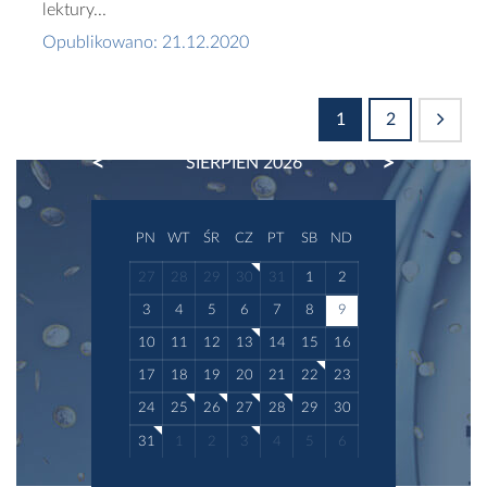
lektury...
Opublikowano: 21.12.2020
1
2
PREVIOUS
NEXT
SIERPIEŃ 2026
PN
WT
ŚR
CZ
PT
SB
ND
27
28
29
30
31
1
2
3
4
5
6
7
8
9
10
11
12
13
14
15
16
17
18
19
20
21
22
23
24
25
26
27
28
29
30
31
1
2
3
4
5
6