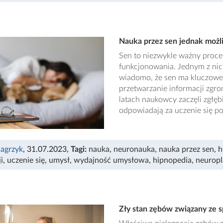
Nauka przez sen jednak możl
Sen to niezwykle ważny proce
funkcjonowania. Jednym z nic
wiadomo, że sen ma kluczowe 
przetwarzanie informacji zgr
latach naukowcy zaczęli zgłęb
odpowiadają za uczenie się p
agrzyk
, 31.07.2023
,
Tagi:
nauka
,
neuronauka
,
nauka przez sen
,
h
i
,
uczenie się
,
umysł
,
wydajność umysłowa
,
hipnopedia
,
neuropl
Zły stan zębów związany ze 