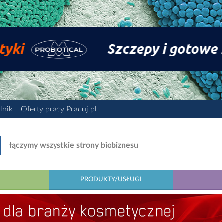
lnik
Oferty pracy Pracuj.pl
łączymy wszystkie strony biobiznesu
PRODUKTY/USŁUGI