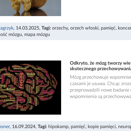
agrzyk
, 14.03.2025
,
Tagi:
orzechy
,
orzech włoski
,
pamięć
,
konce
ność mózgu
,
mapa mózgu
Odkryto, że mózg tworzy wie
skutecznego przechowywani
Mózg przechowuje wspomnienia
czasami je usuwa. Chcąc zro
przeprowadzili nowe badanie n
wspomnienia są przechowywa
nsner
, 16.09.2024
,
Tagi:
hipokamp
,
pamięć
,
kopie pamięci
,
neuro