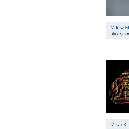
Miłosz M
plastycz
Misza Ki