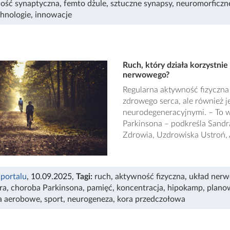
ność synaptyczna
,
femto dżule
,
sztuczne synapsy
,
neuromorficzn
hnologie
,
innowacje
Ruch, który działa korzystni
nerwowego?
Regularna aktywność fizyczna 
zdrowego serca, ale również
neurodegeneracyjnymi. – To w
Parkinsona – podkreśla Sandr
Zdrowia, Uzdrowiska Ustroń, 
 portalu
, 10.09.2025
,
Tagi:
ruch
,
aktywność fizyczna
,
układ ner
ra
,
choroba Parkinsona
,
pamięć
,
koncentracja
,
hipokamp
,
plano
a aerobowe
,
sport
,
neurogeneza
,
kora przedczołowa