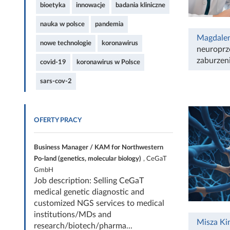
bioetyka
innowacje
badania kliniczne
nauka w polsce
pandemia
Magdale
nowe technologie
koronawirus
neuroprz
zaburzen
covid-19
koronawirus w Polsce
sars-cov-2
OFERTY PRACY
Business Manager / KAM for Northwestern
Po-land (genetics, molecular biology)
, CeGaT
GmbH
Job description: Selling CeGaT
medical genetic diagnostic and
customized NGS services to medical
institutions/MDs and
Misza Ki
research/biotech/pharma...