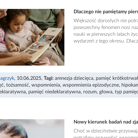
Dlaczego nie pamiętamy pierw
Większość dorosłych nie potr
powszechny fenomen nosi naz
nauki w pierwszych latach życ
wydarzeń z tego okresu. Dlac
agrzyk
, 10.06.2025
,
Tagi:
amnezja dziecięca
,
pamięć krótkotrwa
ęć
,
tożsamość
,
wspomnienia
,
wspomnienia epizodyczne
,
hipoka
eklaratywna
,
pamięć niedeklaratywna
,
rozum
,
głowa
,
typ pamięc
Nowy kierunek badań nad zja
Choć w dzieciństwie przyswaj
potrafimy przywołać wspomnień