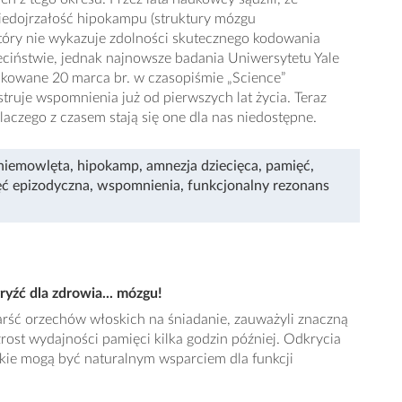
niedojrzałość hipokampu (struktury mózgu
który nie wykazuje zdolności skutecznego kodowania
iństwie, jednak najnowsze badania Uniwersytetu Yale
ikowane 20 marca br. w czasopiśmie „Science”
struje wspomnienia już od pierwszych lat życia. Teraz
aczego z czasem stają się one dla nas niedostępne.
niemowlęta
,
hipokamp
,
amnezja dziecięca
,
pamięć
,
ć epizodyczna
,
wspomnienia
,
funkcjonalny rezonans
yźć dla zdrowia... mózgu!
 garść orzechów włoskich na śniadanie, zauważyli znaczną
rost wydajności pamięci kilka godzin później. Odkrycia
skie mogą być naturalnym wsparciem dla funkcji