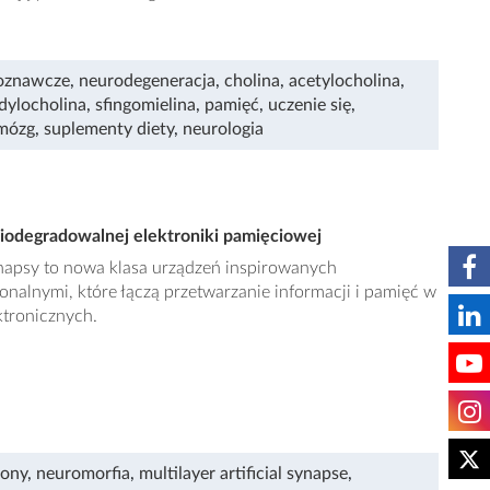
poznawcze
,
neurodegeneracja
,
cholina
,
acetylocholina
,
dylocholina
,
sfingomielina
,
pamięć
,
uczenie się
,
mózg
,
suplementy diety
,
neurologia
biodegradowalnej elektroniki pamięciowej
napsy to nowa klasa urządzeń inspirowanych
nalnymi, które łączą przetwarzanie informacji i pamięć w
tronicznych.
rony
,
neuromorfia
,
multilayer artificial synapse
,