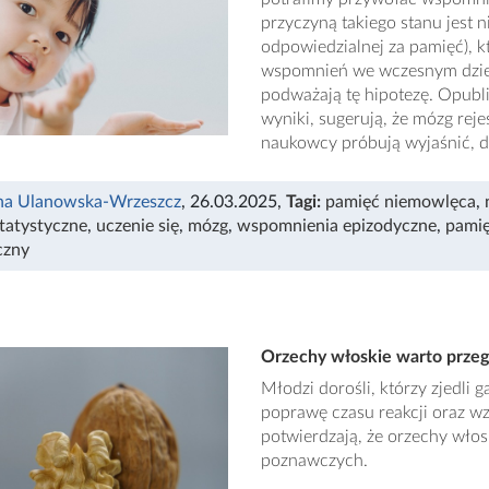
przyczyną takiego stanu jest 
odpowiedzialnej za pamięć), 
wspomnień we wczesnym dziec
podważają tę hipotezę. Opubl
wyniki, sugerują, że mózg reje
naukowcy próbują wyjaśnić, dl
na Ulanowska-Wrzeszcz
, 26.03.2025
,
Tagi:
pamięć niemowlęca
,
statystyczne
,
uczenie się
,
mózg
,
wspomnienia epizodyczne
,
pamię
czny
Orzechy włoskie warto przegr
Młodzi dorośli, którzy zjedli
poprawę czasu reakcji oraz wz
potwierdzają, że orzechy wło
poznawczych.