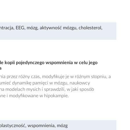
ntracja
,
EEG
,
mózg
,
aktywność mózgu
,
cholesterol
,
le kopii pojedynczego wspomnienia w celu jego
a
 przez różny czas, modyfikuje je w różnym stopniu, a
zumieć dynamikę pamięci w mózgu, naukowcy
a modelach mysich i sprawdzili, w jaki sposób
ne i modyfikowane w hipokampie.
plastyczność
,
wspomnienia
,
mózg