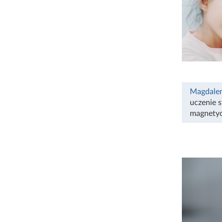
Magdale
uczenie 
magnety