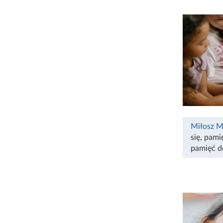
Miłosz M
się
,
pami
pamięć d