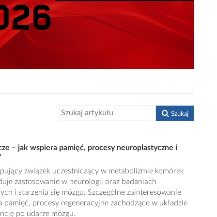
Szukaj
ze – jak wspiera pamięć, procesy neuroplastyczne i
?
tępujący związek uczestniczący w metabolizmie komórek
duje zastosowanie w neurologii oraz badaniach
ch i starzenia się mózgu. Szczególne zainteresowanie
na pamięć, procesy regeneracyjne zachodzące w układzie
ncję po udarze mózgu.