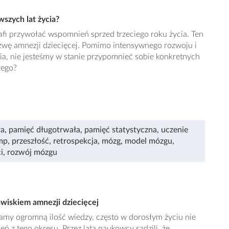
szych lat życia?
afi przywołać wspomnień sprzed trzeciego roku życia. Ten
wę amnezji dziecięcej. Pomimo intensywnego rozwoju i
ia, nie jesteśmy w stanie przypomnieć sobie konkretnych
zego?
ła
,
pamięć długotrwała
,
pamięć statystyczna
,
uczenie
mp
,
przeszłość
,
retrospekcja
,
mózg
,
model mózgu
,
i
,
rozwój mózgu
wiskiem amnezji dziecięcej
amy ogromną ilość wiedzy, często w dorosłym życiu nie
 z tego okresu. Przez lata naukowcy sądzili, że