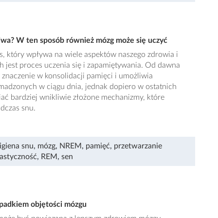
iwa? W ten sposób również mózg może się uczyć
s, który wpływa na wiele aspektów naszego zdrowia i
h jest proces uczenia się i zapamiętywania. Od dawna
znaczenie w konsolidacji pamięci i umożliwia
omadzonych w ciągu dnia, jednak dopiero w ostatnich
iać bardziej wnikliwie złożone mechanizmy, które
odczas snu.
igiena snu
,
mózg
,
NREM
,
pamięć
,
przetwarzanie
astyczność
,
REM
,
sen
spadkiem objętości mózgu