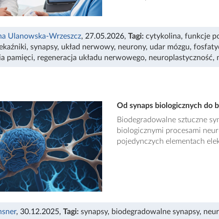
na Ulanowska-Wrzeszcz
, 27.05.2026
,
Tagi:
cytykolina
,
funkcje 
ekaźniki
,
synapsy
,
układ nerwowy
,
neurony
,
udar mózgu
,
fosfaty
ia pamięci
,
regeneracja układu nerwowego
,
neuroplastyczność
,
Od synaps biologicznych do 
Biodegradowalne sztuczne sy
biologicznymi procesami neuro
pojedynczych elementach elek
nsner
, 30.12.2025
,
Tagi:
synapsy
,
biodegradowalne synapsy
,
neu