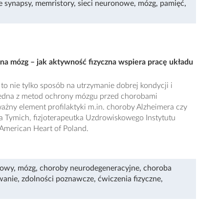
e synapsy
,
memristory
,
sieci neuronowe
,
mózg
,
pamięć
,
e na mózg – jak aktywność fizyczna wspiera pracę układu
to nie tylko sposób na utrzymanie dobrej kondycji i
 jedna z metod ochrony mózgu przed chorobami
ażny element profilaktyki m.in. choroby Alzheimera czy
a Tymich, fizjoterapeutka Uzdrowiskowego Instytutu
American Heart of Poland.
wowy
,
mózg
,
choroby neurodegeneracyjne
,
choroba
wanie
,
zdolności poznawcze
,
ćwiczenia fizyczne
,