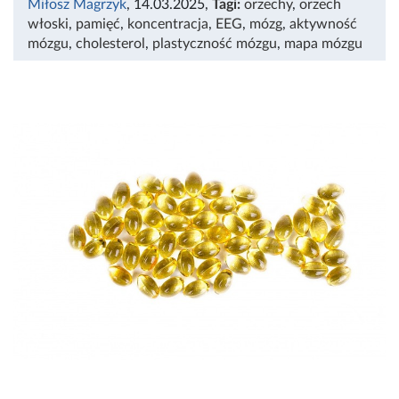
Miłosz Magrzyk
, 14.03.2025
,
Tagi:
orzechy
,
orzech
włoski
,
pamięć
,
koncentracja
,
EEG
,
mózg
,
aktywność
mózgu
,
cholesterol
,
plastyczność mózgu
,
mapa mózgu