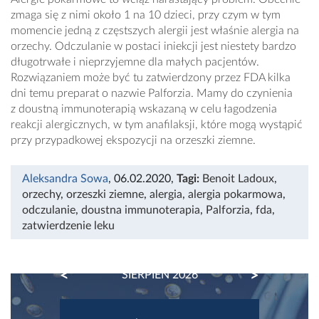
zmaga się z nimi około 1 na 10 dzieci, przy czym w tym
momencie jedną z częstszych alergii jest właśnie alergia na
orzechy. Odczulanie w postaci iniekcji jest niestety bardzo
długotrwałe i nieprzyjemne dla małych pacjentów.
Rozwiązaniem może być tu zatwierdzony przez FDA kilka
dni temu preparat o nazwie Palforzia. Mamy do czynienia
z doustną immunoterapią wskazaną w celu łagodzenia
reakcji alergicznych, w tym anafilaksji, które mogą wystąpić
przy przypadkowej ekspozycji na orzeszki ziemne.
Aleksandra Sowa
, 06.02.2020
,
Tagi:
Benoit Ladoux
,
orzechy
,
orzeszki ziemne
,
alergia
,
alergia pokarmowa
,
odczulanie
,
doustna immunoterapia
,
Palforzia
,
fda
,
zatwierdzenie leku
PREVIOUS
NEXT
SIERPIEŃ 2026