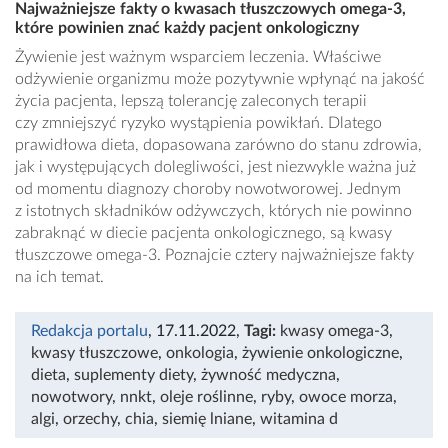
Najważniejsze fakty o kwasach tłuszczowych omega-3,
które powinien znać każdy pacjent onkologiczny
Żywienie jest ważnym wsparciem leczenia. Właściwe
odżywienie organizmu może pozytywnie wpłynąć na jakość
życia pacjenta, lepszą tolerancję zaleconych terapii
czy zmniejszyć ryzyko wystąpienia powikłań. Dlatego
prawidłowa dieta, dopasowana zarówno do stanu zdrowia,
jak i występujących dolegliwości, jest niezwykle ważna już
od momentu diagnozy choroby nowotworowej. Jednym
z istotnych składników odżywczych, których nie powinno
zabraknąć w diecie pacjenta onkologicznego, są kwasy
tłuszczowe omega-3. Poznajcie cztery najważniejsze fakty
na ich temat.
Redakcja portalu
, 17.11.2022
,
Tagi:
kwasy omega-3
,
kwasy tłuszczowe
,
onkologia
,
żywienie onkologiczne
,
dieta
,
suplementy diety
,
żywność medyczna
,
nowotwory
,
nnkt
,
oleje roślinne
,
ryby
,
owoce morza
,
algi
,
orzechy
,
chia
,
siemię lniane
,
witamina d