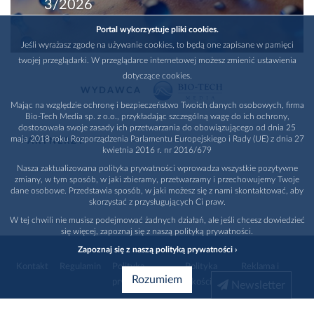
3/2026
Portal wykorzystuje pliki cookies.
Jeśli wyrażasz zgodę na używanie cookies, to będą one zapisane w pamięci
twojej przeglądarki. W przeglądarce internetowej możesz zmienić ustawienia
dotyczące cookies.
WYDAWCA
Mając na względzie ochronę i bezpieczeństwo Twoich danych osobowych, firma
Bio-Tech Media sp. z o.o., przykładając szczególną wagę do ich ochrony,
dostosowała swoje zasady ich przetwarzania do obowiązującego od dnia 25
maja 2018 roku Rozporządzenia Parlamentu Europejskiego i Rady (UE) z dnia 27
PARTNERZY
kwietnia 2016 r. nr 2016/679
Nasza zaktualizowana polityka prywatności wprowadza wszystkie pozytywne
zmiany, w tym sposób, w jaki zbieramy, przetwarzamy i przechowujemy Twoje
dane osobowe. Przedstawia sposób, w jaki możesz się z nami skontaktować, aby
skorzystać z przysługujących Ci praw.
W tej chwili nie musisz podejmować żadnych działań, ale jeśli chcesz dowiedzieć
się więcej, zapoznaj się z naszą polityką prywatności.
Zapoznaj się z naszą polityką prywatności ›
Kontakt
Regulamin
Polityka
Polityka
Reklama i
Rozumiem
prywatności
jakości
promocja
Newsletter
1996 - 2026
Bio-Tech Media
. Wszystkie prawa zastrzeżone
Wybierz branżę