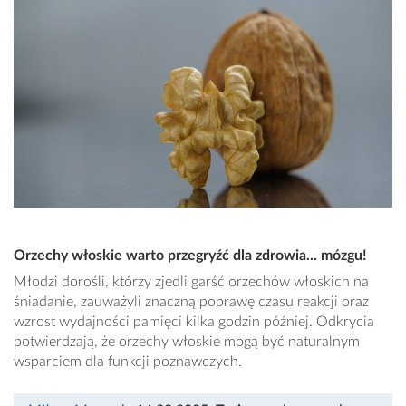
Orzechy włoskie warto przegryźć dla zdrowia... mózgu!
Młodzi dorośli, którzy zjedli garść orzechów włoskich na
śniadanie, zauważyli znaczną poprawę czasu reakcji oraz
wzrost wydajności pamięci kilka godzin później. Odkrycia
potwierdzają, że orzechy włoskie mogą być naturalnym
wsparciem dla funkcji poznawczych.