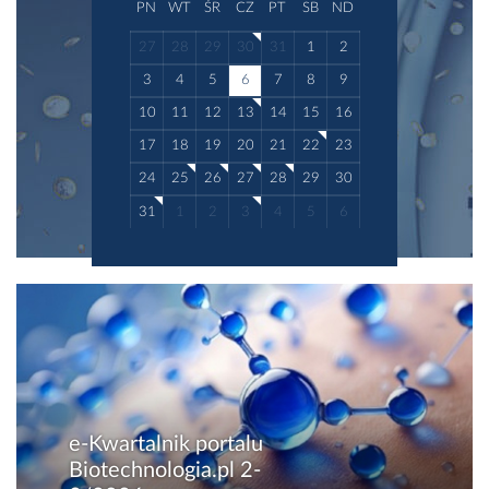
PN
WT
ŚR
CZ
PT
SB
ND
27
28
29
30
31
1
2
3
4
5
6
7
8
9
10
11
12
13
14
15
16
17
18
19
20
21
22
23
24
25
26
27
28
29
30
31
1
2
3
4
5
6
e-Kwartalnik portalu
Biotechnologia.pl 2-