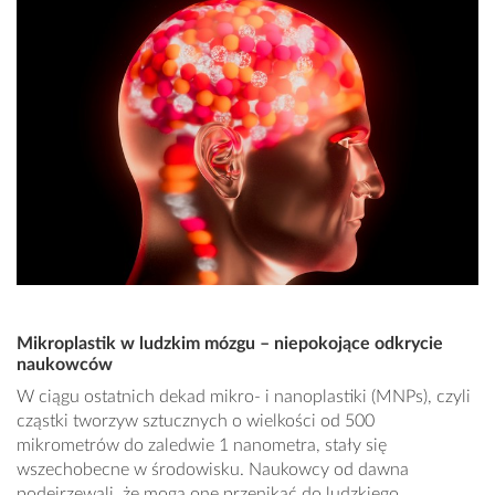
Mikroplastik w ludzkim mózgu – niepokojące odkrycie
naukowców
W ciągu ostatnich dekad mikro- i nanoplastiki (MNPs), czyli
cząstki tworzyw sztucznych o wielkości od 500
mikrometrów do zaledwie 1 nanometra, stały się
wszechobecne w środowisku. Naukowcy od dawna
podejrzewali, że mogą one przenikać do ludzkiego