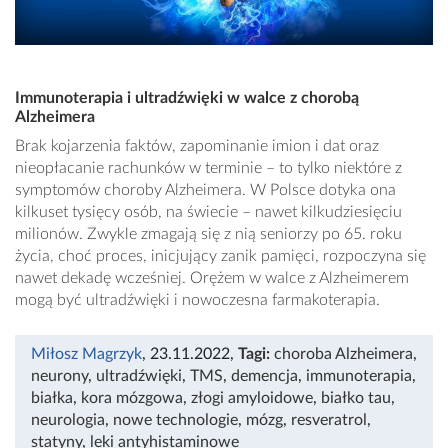
Immunoterapia i ultradźwięki w walce z chorobą
Alzheimera
Brak kojarzenia faktów, zapominanie imion i dat oraz
nieopłacanie rachunków w terminie – to tylko niektóre z
symptomów choroby Alzheimera. W Polsce dotyka ona
kilkuset tysięcy osób, na świecie – nawet kilkudziesięciu
milionów. Zwykle zmagają się z nią seniorzy po 65. roku
życia, choć proces, inicjujący zanik pamięci, rozpoczyna się
nawet dekadę wcześniej. Orężem w walce z Alzheimerem
mogą być ultradźwięki i nowoczesna farmakoterapia.
Miłosz Magrzyk
, 23.11.2022
,
Tagi:
choroba Alzheimera
,
neurony
,
ultradźwięki
,
TMS
,
demencja
,
immunoterapia
,
białka
,
kora mózgowa
,
złogi amyloidowe
,
białko tau
,
neurologia
,
nowe technologie
,
mózg
,
resveratrol
,
statyny
,
leki antyhistaminowe