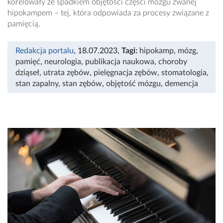
korelowały ze spadkiem objętości części mózgu zwanej
hipokampem – tej, która odpowiada za procesy związane z
pamięcią.
Redakcja portalu
, 18.07.2023
,
Tagi:
hipokamp
,
mózg
,
pamięć
,
neurologia
,
publikacja naukowa
,
choroby
dziąseł
,
utrata zębów
,
pielęgnacja zębów
,
stomatologia
,
stan zapalny
,
stan zębów
,
objętość mózgu
,
demencja