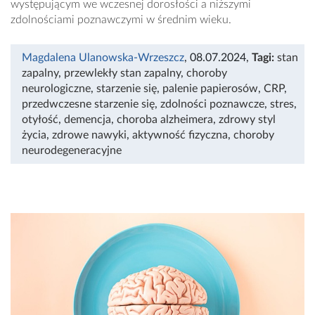
występującym we wczesnej dorosłości a niższymi
zdolnościami poznawczymi w średnim wieku.
Magdalena Ulanowska-Wrzeszcz
, 08.07.2024
,
Tagi:
stan
zapalny
,
przewlekły stan zapalny
,
choroby
neurologiczne
,
starzenie się
,
palenie papierosów
,
CRP
,
przedwczesne starzenie się
,
zdolności poznawcze
,
stres
,
otyłość
,
demencja
,
choroba alzheimera
,
zdrowy styl
życia
,
zdrowe nawyki
,
aktywność fizyczna
,
choroby
neurodegeneracyjne