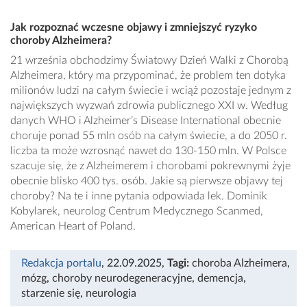
Jak rozpoznać wczesne objawy i zmniejszyć ryzyko
choroby Alzheimera?
21 września obchodzimy Światowy Dzień Walki z Chorobą
Alzheimera, który ma przypominać, że problem ten dotyka
milionów ludzi na całym świecie i wciąż pozostaje jednym z
największych wyzwań zdrowia publicznego XXI w. Według
danych WHO i Alzheimer’s Disease International obecnie
choruje ponad 55 mln osób na całym świecie, a do 2050 r.
liczba ta może wzrosnąć nawet do 130-150 mln. W Polsce
szacuje się, że z Alzheimerem i chorobami pokrewnymi żyje
obecnie blisko 400 tys. osób. Jakie są pierwsze objawy tej
choroby? Na te i inne pytania odpowiada lek. Dominik
Kobylarek, neurolog Centrum Medycznego Scanmed,
American Heart of Poland.
Redakcja portalu
, 22.09.2025
,
Tagi:
choroba Alzheimera
,
mózg
,
choroby neurodegeneracyjne
,
demencja
,
starzenie się
,
neurologia