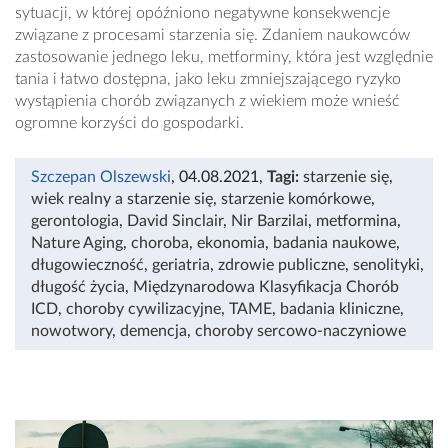
sytuacji, w której opóźniono negatywne konsekwencje
związane z procesami starzenia się. Zdaniem naukowców
zastosowanie jednego leku, metforminy, która jest względnie
tania i łatwo dostępna, jako leku zmniejszającego ryzyko
wystąpienia chorób związanych z wiekiem może wnieść
ogromne korzyści do gospodarki.
Szczepan Olszewski
, 04.08.2021
,
Tagi:
starzenie się
,
wiek realny a starzenie się
,
starzenie komórkowe
,
gerontologia
,
David Sinclair
,
Nir Barzilai
,
metformina
,
Nature Aging
,
choroba
,
ekonomia
,
badania naukowe
,
długowieczność
,
geriatria
,
zdrowie publiczne
,
senolityki
,
długość życia
,
Międzynarodowa Klasyfikacja Chorób
ICD
,
choroby cywilizacyjne
,
TAME
,
badania kliniczne
,
nowotwory
,
demencja
,
choroby sercowo-naczyniowe