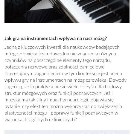
Jak gra na instrumentach wpływa na nasz mózg?
Jedną z kluczowych kwestii dla naukowców badających
mózg człowieka jest udowodnienie znaczenia różnych
czynników na poszczególne elementy tego narządu,
połączenia nerwowe oraz zdolności pamięciowe.
Interesującym zagadnieniem w tym kontekście jest ocena
wpływu gry na instrumentach na mózg człowieka. Dowody
sugerują, że ta praktyka niesie wiele korzyści dla budowy
struktur mózgowych oraz funkcji poznawczych. Jeśli
muzyka ma tak silny impact w neurologii, pojawia się
pytanie, czy efekt ten można wykorzystać do zwiększenia
plastyczności mózgu i poprawy funkcji poznawczych w
warunkach ogólnych i klinicznych?