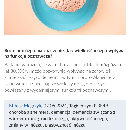
Rozmiar mózgu ma znaczenie. Jak wielkość mózgu wpływa
na funkcje poznawcze?
Badania wskazują, że wzrost rozmiaru ludzkich mózgów od
lat 30. XX w. może pozytywnie wpływać na zdrowie i
zmniejszać ryzyko demencji, w tym choroby Alzheimera.
Takie wnioski sugerują, że większy mózg może być
powiązany z wydajniejszymi funkcjami poznawczymi.
Miłosz Magrzyk
, 07.05.2024
,
Tagi:
enzym PDE4B
,
choroba alzheimera
,
demencja
,
demencja związana z
wiekiem
,
mózg
,
model mózgu
,
aktywność mózgu
,
zmiany w mózgu
,
plastyczność mózgu