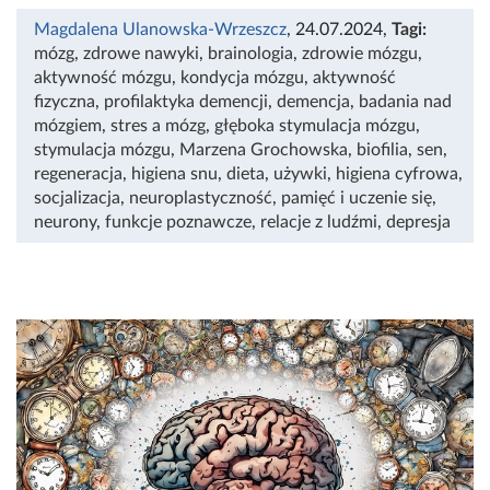
Magdalena Ulanowska-Wrzeszcz
, 24.07.2024
,
Tagi:
mózg
,
zdrowe nawyki
,
brainologia
,
zdrowie mózgu
,
aktywność mózgu
,
kondycja mózgu
,
aktywność
fizyczna
,
profilaktyka demencji
,
demencja
,
badania nad
mózgiem
,
stres a mózg
,
głęboka stymulacja mózgu
,
stymulacja mózgu
,
Marzena Grochowska
,
biofilia
,
sen
,
regeneracja
,
higiena snu
,
dieta
,
używki
,
higiena cyfrowa
,
socjalizacja
,
neuroplastyczność
,
pamięć i uczenie się
,
neurony
,
funkcje poznawcze
,
relacje z ludźmi
,
depresja