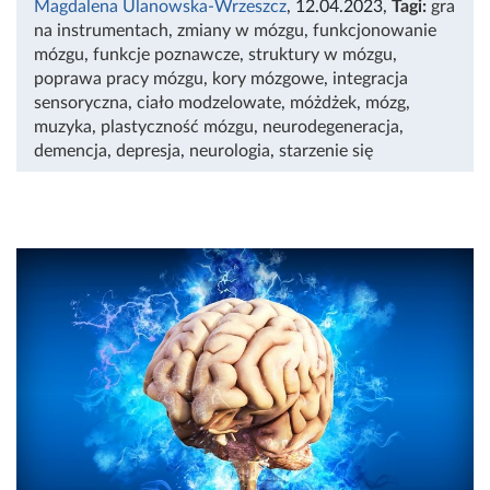
Magdalena Ulanowska-Wrzeszcz
, 12.04.2023
,
Tagi:
gra
na instrumentach
,
zmiany w mózgu
,
funkcjonowanie
mózgu
,
funkcje poznawcze
,
struktury w mózgu
,
poprawa pracy mózgu
,
kory mózgowe
,
integracja
sensoryczna
,
ciało modzelowate
,
móżdżek
,
mózg
,
muzyka
,
plastyczność mózgu
,
neurodegeneracja
,
demencja
,
depresja
,
neurologia
,
starzenie się