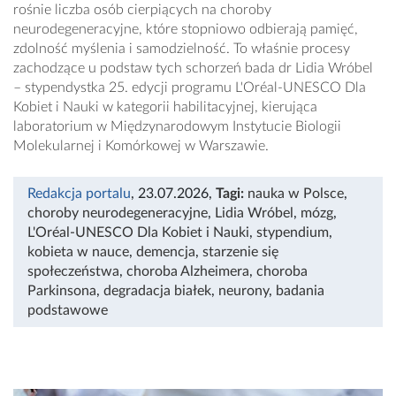
rośnie liczba osób cierpiących na choroby
neurodegeneracyjne, które stopniowo odbierają pamięć,
zdolność myślenia i samodzielność. To właśnie procesy
zachodzące u podstaw tych schorzeń bada dr Lidia Wróbel
– stypendystka 25. edycji programu L'Oréal-UNESCO Dla
Kobiet i Nauki w kategorii habilitacyjnej, kierująca
laboratorium w Międzynarodowym Instytucie Biologii
Molekularnej i Komórkowej w Warszawie.
Redakcja portalu
, 23.07.2026
,
Tagi:
nauka w Polsce
,
choroby neurodegeneracyjne
,
Lidia Wróbel
,
mózg
,
L'Oréal-UNESCO Dla Kobiet i Nauki
,
stypendium
,
kobieta w nauce
,
demencja
,
starzenie się
społeczeństwa
,
choroba Alzheimera
,
choroba
Parkinsona
,
degradacja białek
,
neurony
,
badania
podstawowe