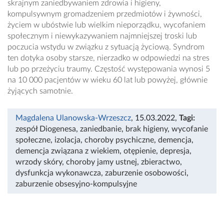
skrajnym zaniedbywaniem zdrowia i higieny,
kompulsywnym gromadzeniem przedmiotów i żywności,
życiem w ubóstwie lub wielkim nieporządku, wycofaniem
społecznym i niewykazywaniem najmniejszej troski lub
poczucia wstydu w związku z sytuacją życiową. Syndrom
ten dotyka osoby starsze, nierzadko w odpowiedzi na stres
lub po przeżyciu traumy. Częstość występowania wynosi 5
na 10 000 pacjentów w wieku 60 lat lub powyżej, głównie
żyjących samotnie.
Magdalena Ulanowska-Wrzeszcz
, 15.03.2022
,
Tagi:
zespół Diogenesa
,
zaniedbanie
,
brak higieny
,
wycofanie
społeczne
,
izolacja
,
choroby psychiczne
,
demencja
,
demencja związana z wiekiem
,
otępienie
,
depresja
,
wrzody skóry
,
choroby jamy ustnej
,
zbieractwo
,
dysfunkcja wykonawcza
,
zaburzenie osobowości
,
zaburzenie obsesyjno-kompulsyjne