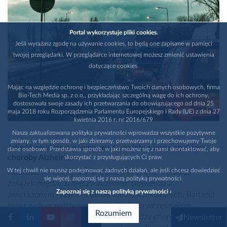
Portal wykorzystuje pliki cookies.
Jeśli wyrażasz zgodę na używanie cookies, to będą one zapisane w pamięci
twojej przeglądarki. W przeglądarce internetowej możesz zmienić ustawienia
dotyczące cookies.
Mając na względzie ochronę i bezpieczeństwo Twoich danych osobowych, firma
Bio-Tech Media sp. z o.o., przykładając szczególną wagę do ich ochrony,
dostosowała swoje zasady ich przetwarzania do obowiązującego od dnia 25
maja 2018 roku Rozporządzenia Parlamentu Europejskiego i Rady (UE) z dnia 27
kwietnia 2016 r. nr 2016/679
Nasza zaktualizowana polityka prywatności wprowadza wszystkie pozytywne
zmiany, w tym sposób, w jaki zbieramy, przetwarzamy i przechowujemy Twoje
Jakość powietrza powiązana ze zwiększonym ryzykiem
dane osobowe. Przedstawia sposób, w jaki możesz się z nami skontaktować, aby
choroby Alzheimera
skorzystać z przysługujących Ci praw.
W tej chwili nie musisz podejmować żadnych działań, ale jeśli chcesz dowiedzieć
Naukowcy z University of California w Davis znaleźli
się więcej, zapoznaj się z naszą polityką prywatności.
związek między zanieczyszczeniem powietrza a
Zapoznaj się z naszą polityką prywatności ›
zwiększonym ryzykiem demencji u osób starszych. Badania
przez nich przedstawione potwierdzają wcześniejsze
Rozumiem
dowody wskazujące na zależność między chorobą
Newsletter