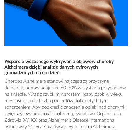
Wsparcie wczesnego wykrywania objawów choroby
Alzheimera dzięki analizie danych cyfrowych
gromadzonych na co dzień
Choroba Alzheimera stanowi najczęstszą przyczynę
demencji, odpowiadając za 60-70% wszystkich przypadków
na świecie. Wraz z szybkim wzrostem liczby osób w wieku
65+ rośnie także liczba pacjentów dotkniętych tym
schorzeniem. Aby podkreślić znaczenie opieki nad chorymi i
zwiększyć świadomość społeczną, Światowa Organizacja
Zdrowia (WHO) oraz Alzheimer’s Disease International
ustanowiły 21 września Światowym Dniem Alzheimera.