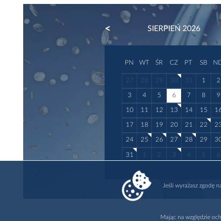
PREVIOUS
SIERPIEŃ 2026
PN
WT
ŚR
CZ
PT
SB
N
27
28
29
30
31
1
2
3
4
5
6
7
8
9
10
11
12
13
14
15
1
17
18
19
20
21
22
2
24
25
26
27
28
29
3
31
1
2
3
4
5
6
Jeśli wyrażasz zgodę 
Mając na względzie och