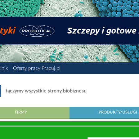
lnik
Oferty pracy Pracuj.pl
łączymy wszystkie strony biobiznesu
FIRMY
PRODUKTY/USŁUGI