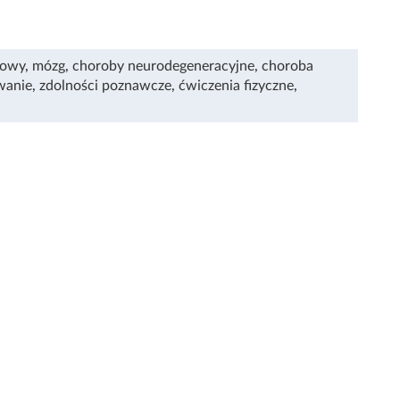
wowy
,
mózg
,
choroby neurodegeneracyjne
,
choroba
wanie
,
zdolności poznawcze
,
ćwiczenia fizyczne
,