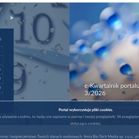
NEXT
D
6
3
e-Kwartalnik portalu
0
3/2026
Pobierz bezpłatny e-Kwartalnik
informacji: malgorzata.ges@bio
Portal wykorzystuje pliki cookies.
na używanie cookies, to będą one zapisane w pamięci twojej przeglądarki. W przegląda
dotyczące cookies.
ronę i bezpieczeństwo Twoich danych osobowych, firma Bio-Tech Media sp. z o.o., pr