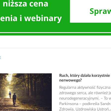
E
Ruch, który działa korzystni
nerwowego?
Regularna aktywność fizyczna 
zdrowego serca, ale również
neurodegeneracyjnymi. – To w
Parkinsona – podkreśla Sandr
Zdrowia, Uzdrowiska Ustroń, 