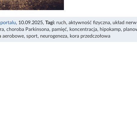
 portalu
, 10.09.2025
,
Tagi:
ruch
,
aktywność fizyczna
,
układ ner
ra
,
choroba Parkinsona
,
pamięć
,
koncentracja
,
hipokamp
,
plano
a aerobowe
,
sport
,
neurogeneza
,
kora przedczołowa