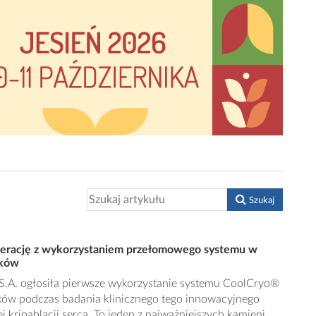
Szukaj
erację z wykorzystaniem przełomowego systemu w
nków
A. ogłosiła pierwsze wykorzystanie systemu CoolCryo®
nków podczas badania klinicznego tego innowacyjnego
 krioablacji serca. To jeden z najważniejszych kamieni