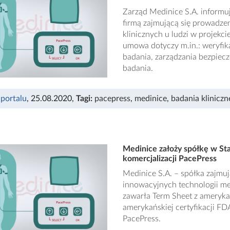
Zarząd Medinice S.A. informu
firmą zajmującą się prowadze
klinicznych u ludzi w projekci
umowa dotyczy m.in.: weryfik
badania, zarządzania bezpie
badania.
 portalu
, 25.08.2020
,
Tagi:
pacepress
,
medinice
,
badania kliniczn
Medinice założy spółkę w Sta
komercjalizacji PacePress
Medinice S.A. – spółka zajmuj
innowacyjnych technologii med
zawarła Term Sheet z ameryka
amerykańskiej certyfikacji F
PacePress.