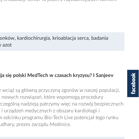
sionków
,
kardiochirurgia
,
krioablacja serca
,
badania
y azot
ija się polski MedTech w czasach kryzysu? I Sanjeev
wciąż są główną przyczyną zgonów w naszej populacji,
to nowych rozwiązań, które wspomogą procedury
szczególną nadzieją patrzymy więc na rozwój bezpiecznych
 i urządzeń medycznych z obszaru kardiologii i
m odcinku programu Bio-Tech Live potencjał tego rynku
udhary, prezes zarządu Medinice.