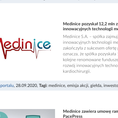
Medinice pozyskał 12,2 mln z
innowacyjnych technologii 
Medinice S.A. – spółka zajmuj
innowacyjnych technologii med
zakończyła z sukcesem ofertę 
oznacza, że spółka pozyskała 
kolejne renomowane fundusze 
rozwój innowacyjnych technol
kardiochirurgii.
 portalu
, 28.09.2020
,
Tagi:
medinice
,
emisja akcji
,
giełda
,
inwesto
Medinice zawiera umowę ram
PacePress