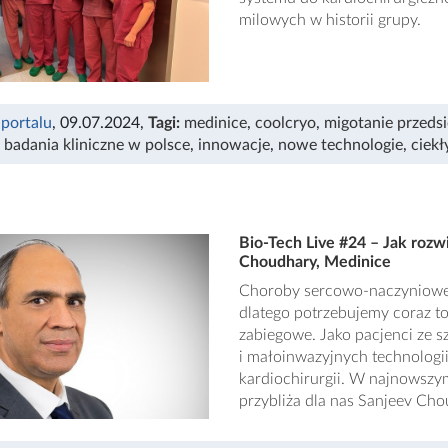
milowych w historii grupy.
 portalu
, 09.07.2024
,
Tagi:
medinice
,
coolcryo
,
migotanie przed
,
badania kliniczne w polsce
,
innowacje
,
nowe technologie
,
ciekł
Bio-Tech Live #24 – Jak rozw
Choudhary, Medinice
Choroby sercowo-naczyniowe 
dlatego potrzebujemy coraz 
zabiegowe. Jako pacjenci ze 
i małoinwazyjnych technologii
kardiochirurgii. W najnowszy
przybliża dla nas Sanjeev Cho