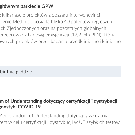
a głównym parkiecie GPW
ę kilkanaście projektów z obszaru interwencyjnej
 Łącznie Medinice posiada blisko 40 patentów i zgłoszeń
ach Zjednoczonych oraz na pozostałych globalnych
rzeprowadziła nową emisję akcji (12,2 mln PLN), która
wnych projektów przez badania przedkliniczne i kliniczne
biut na giełdzie
of Understanding dotyczący certyfikacji i dystrybucji
agnostyki COVID-19
 Memorandum of Understanding dotyczący założenia
em w celu certyfikacji i dystrybucji w UE szybkich testów