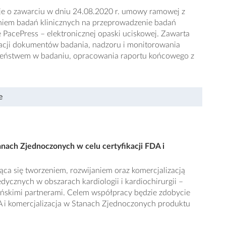
je o zawarciu w dniu 24.08.2020 r. umowy ramowej z
niem badań klinicznych na przeprowadzenie badań
e PacePress – elektronicznej opaski uciskowej. Zawarta
acji dokumentów badania, nadzoru i monitorowania
czeństwem w badaniu, opracowania raportu końcowego z
e
nach Zjednoczonych w celu certyfikacji FDA i
ąca się tworzeniem, rozwijaniem oraz komercjalizacją
ycznych w obszarach kardiologii i kardiochirurgii –
ńskimi partnerami. Celem współpracy będzie zdobycie
DA i komercjalizacja w Stanach Zjednoczonych produktu