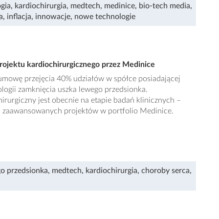
ogia
,
kardiochirurgia
,
medtech
,
medinice
,
bio-tech media
,
a
,
inflacja
,
innowacje
,
nowe technologie
ojektu kardiochirurgicznego przez Medinice
umowę przejęcia 40% udziałów w spółce posiadającej
logii zamknięcia uszka lewego przedsionka.
rurgiczny jest obecnie na etapie badań klinicznych –
iej zaawansowanych projektów w portfolio Medinice.
o przedsionka
,
medtech
,
kardiochirurgia
,
choroby serca
,