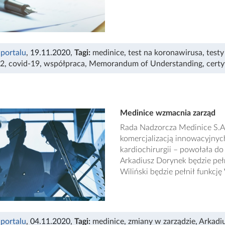
 portalu
, 19.11.2020
,
Tagi:
medinice
,
test na koronawirusa
,
testy
-2
,
covid-19
,
współpraca
,
Memorandum of Understanding
,
certy
Medinice wzmacnia zarząd
Rada Nadzorcza Medinice S.A. 
komercjalizacją innowacyjnych
kardiochirurgii – powołała d
Arkadiusz Dorynek będzie pełn
Wiliński będzie pełnił funkcję
 portalu
, 04.11.2020
,
Tagi:
medinice
,
zmiany w zarządzie
,
Arkadi