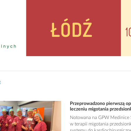
E
Przeprowadzono pierwszą op
leczeniu migotania przedsio
Notowana na GPW Medinice S.
w terapii migotania przedsio
systemu do kardiochirurgicznej