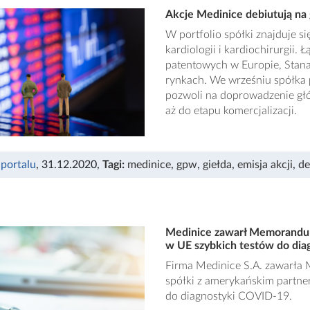
Akcje Medinice debiutują n
W portfolio spółki znajduje si
kardiologii i kardiochirurgii.
patentowych w Europie, Stan
rynkach. We wrześniu spółka p
pozwoli na doprowadzenie głó
aż do etapu komercjalizacji.
 portalu
, 31.12.2020
,
Tagi:
medinice
,
gpw
,
giełda
,
emisja akcji
,
de
Medinice zawarł Memorandum 
w UE szybkich testów do di
Firma Medinice S.A. zawarła
spółki z amerykańskim partner
do diagnostyki COVID-19.