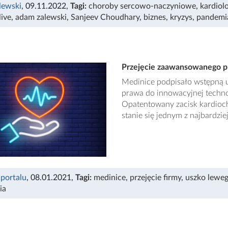
lewski
, 09.11.2022
,
Tagi:
choroby sercowo-naczyniowe
,
kardiol
live
,
adam zalewski
,
Sanjeev Choudhary
,
biznes
,
kryzys
,
pandemi
Przejęcie zaawansowanego pr
Medinice podpisało wstępną 
prawa do innowacyjnej techno
Opatentowany zacisk kardiochi
stanie się jednym z najbardz
 portalu
, 08.01.2021
,
Tagi:
medinice
,
przejęcie firmy
,
uszko leweg
ia