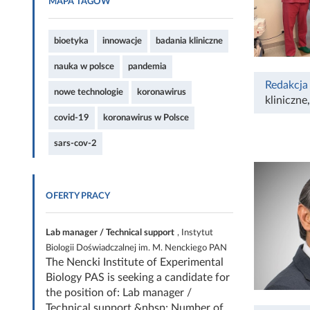
MAPA TAGÓW
bioetyka
innowacje
badania kliniczne
nauka w polsce
pandemia
Redakcja
nowe technologie
koronawirus
kliniczne
covid-19
koronawirus w Polsce
sars-cov-2
OFERTY PRACY
Lab manager / Technical support
, Instytut
Biologii Doświadczalnej im. M. Nenckiego PAN
The Nencki Institute of Experimental
Biology PAS is seeking a candidate for
the position of: Lab manager /
Technical support &nbsp; Number of...