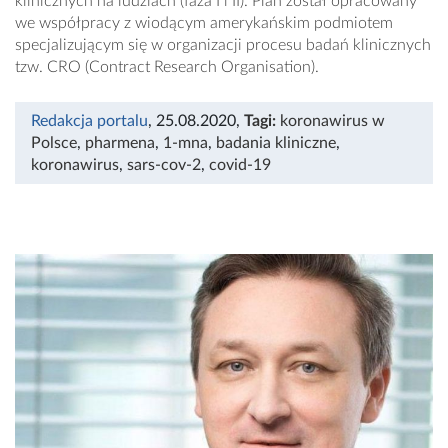
klinicznych na ludziach (faza I i II). Plan został opracowany
we współpracy z wiodącym amerykańskim podmiotem
specjalizującym się w organizacji procesu badań klinicznych
tzw. CRO (Contract Research Organisation).
Redakcja portalu
, 25.08.2020
,
Tagi:
koronawirus w
Polsce
,
pharmena
,
1-mna
,
badania kliniczne
,
koronawirus
,
sars-cov-2
,
covid-19