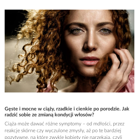
Gęste i mocne w ciąży, rzadkie i cienkie po porodzie. Jak
radzić sobie ze zmianą kondycji włosów?
Ciąża może dawać różne symptomy – od mdłości, przez
reakcje skórne czy wyczulone zmysły, aż po te bardziej
pozytywne, na które zwykle kobiety nie narzekają, czyli