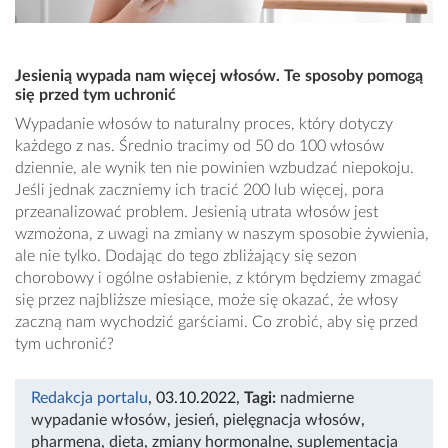
Jesienią wypada nam więcej włosów. Te sposoby pomogą
się przed tym uchronić
Wypadanie włosów to naturalny proces, który dotyczy
każdego z nas. Średnio tracimy od 50 do 100 włosów
dziennie, ale wynik ten nie powinien wzbudzać niepokoju.
Jeśli jednak zaczniemy ich tracić 200 lub więcej, pora
przeanalizować problem. Jesienią utrata włosów jest
wzmożona, z uwagi na zmiany w naszym sposobie żywienia,
ale nie tylko. Dodając do tego zbliżający się sezon
chorobowy i ogólne osłabienie, z którym będziemy zmagać
się przez najbliższe miesiące, może się okazać, że włosy
zaczną nam wychodzić garściami. Co zrobić, aby się przed
tym uchronić?
Redakcja portalu
, 03.10.2022
,
Tagi:
nadmierne
wypadanie włosów
,
jesień
,
pielęgnacja włosów
,
pharmena
,
dieta
,
zmiany hormonalne
,
suplementacja