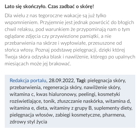
Lato się skończyło. Czas zadbać o skórę!
Dla wielu z nas tegoroczne wakacje są już tylko
wspomnieniem. Przyjemnie jest jednak powrócić do błogich
chwil relaksu, pod warunkiem że przypominają nam o tym
oglądane zdjęcia czy przywiezione pamiątki, a nie
przebarwienia na skórze i wypłowiałe, przesuszone od
słońca włosy. Poznaj podstawę pielęgnacji, dzięki której
Twoja skóra odzyska blask i nawilżenie, którego po upalnych
miesiącach może jej brakować.
Redakcja portalu
, 28.09.2022
,
Tagi:
pielęgnacja skóry
,
przebarwienia
,
regeneracja skóry
,
nawilżenie skóry
,
witamina c
,
kwas hialuronowy
,
peelingi
,
kosmetyki
rozświetlające
,
tonik
,
złuszczanie naskórka
,
witamina d
,
witamina e
,
dieta
,
witaminy z grupy B
,
suplementy diety
,
pielęgnacja włosów
,
zabiegi kosmetyczne
,
pharmena
,
zdrowy styl życia