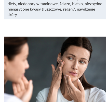
diety
,
niedobory witaminowe
,
żelazo
,
białko
,
niezbędne
nienasycone kwasy tłuszczowe
,
regen7
,
nawilżenie
skóry