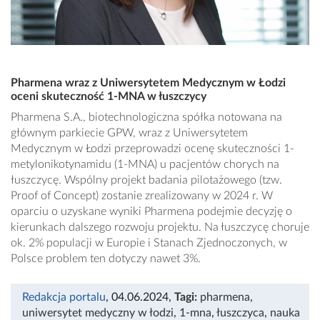
Pharmena wraz z Uniwersytetem Medycznym w Łodzi
oceni skuteczność 1-MNA w łuszczycy
Pharmena S.A., biotechnologiczna spółka notowana na
głównym parkiecie GPW, wraz z Uniwersytetem
Medycznym w Łodzi przeprowadzi ocenę skuteczności 1-
metylonikotynamidu (1-MNA) u pacjentów chorych na
łuszczycę. Wspólny projekt badania pilotażowego (tzw.
Proof of Concept) zostanie zrealizowany w 2024 r. W
oparciu o uzyskane wyniki Pharmena podejmie decyzję o
kierunkach dalszego rozwoju projektu. Na łuszczycę choruje
ok. 2% populacji w Europie i Stanach Zjednoczonych, w
Polsce problem ten dotyczy nawet 3%.
Redakcja portalu
, 04.06.2024
,
Tagi:
pharmena
,
uniwersytet medyczny w łodzi
,
1-mna
,
łuszczyca
,
nauka