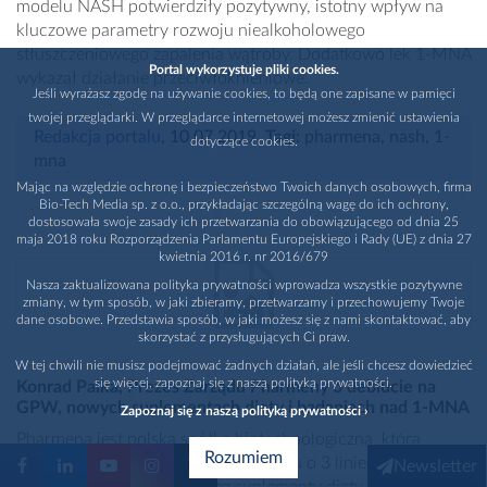
modelu NASH potwierdziły pozytywny, istotny wpływ na
kluczowe parametry rozwoju niealkoholowego
stłuszczeniowego zapalenia wątroby. Dodatkowo lek 1-MNA
Portal wykorzystuje pliki cookies.
wykazał działanie przeciwłóknieniowe.
Jeśli wyrażasz zgodę na używanie cookies, to będą one zapisane w pamięci
twojej przeglądarki. W przeglądarce internetowej możesz zmienić ustawienia
Redakcja portalu
, 10.07.2019
,
Tagi:
pharmena
,
nash
,
1-
dotyczące cookies.
mna
Mając na względzie ochronę i bezpieczeństwo Twoich danych osobowych, firma
Bio-Tech Media sp. z o.o., przykładając szczególną wagę do ich ochrony,
dostosowała swoje zasady ich przetwarzania do obowiązującego od dnia 25
maja 2018 roku Rozporządzenia Parlamentu Europejskiego i Rady (UE) z dnia 27
kwietnia 2016 r. nr 2016/679
Nasza zaktualizowana polityka prywatności wprowadza wszystkie pozytywne
zmiany, w tym sposób, w jaki zbieramy, przetwarzamy i przechowujemy Twoje
dane osobowe. Przedstawia sposób, w jaki możesz się z nami skontaktować, aby
skorzystać z przysługujących Ci praw.
W tej chwili nie musisz podejmować żadnych działań, ale jeśli chcesz dowiedzieć
się więcej, zapoznaj się z naszą polityką prywatności.
Konrad Palka, Prezes Zarządu Pharmeny o debiucie na
GPW, nowych suplementach diety i badaniach nad 1-MNA
Zapoznaj się z naszą polityką prywatności ›
Pharmena jest polską spółką biotechnologiczną, która
Rozumiem
prowadzi swoją działalność w oparciu o 3 linie biznesowe:
Newsletter