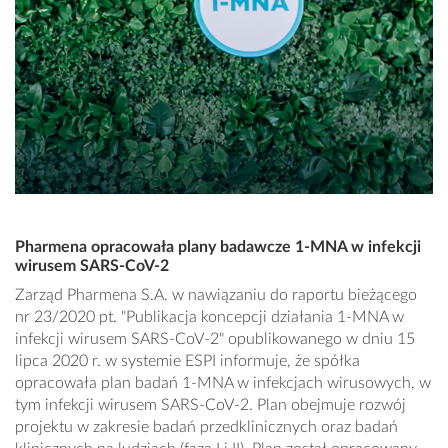
Pharmena opracowała plany badawcze 1-MNA w infekcji
wirusem SARS-CoV-2
Zarząd Pharmena S.A. w nawiązaniu do raportu bieżącego
nr 23/2020 pt. "Publikacja koncepcji działania 1-MNA w
infekcji wirusem SARS-CoV-2" opublikowanego w dniu 15
lipca 2020 r. w systemie ESPI informuje, że spółka
opracowała plan badań 1-MNA w infekcjach wirusowych, w
tym infekcji wirusem SARS-CoV-2. Plan obejmuje rozwój
projektu w zakresie badań przedklinicznych oraz badań