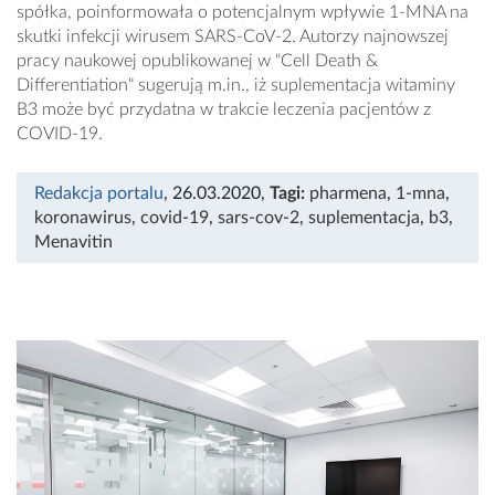
spółka, poinformowała o potencjalnym wpływie 1-MNA na
skutki infekcji wirusem SARS-CoV-2. Autorzy najnowszej
pracy naukowej opublikowanej w "Cell Death &
Differentiation" sugerują m.in., iż suplementacja witaminy
B3 może być przydatna w trakcie leczenia pacjentów z
COVID-19.
Redakcja portalu
, 26.03.2020
,
Tagi:
pharmena
,
1-mna
,
koronawirus
,
covid-19
,
sars-cov-2
,
suplementacja
,
b3
,
Menavitin