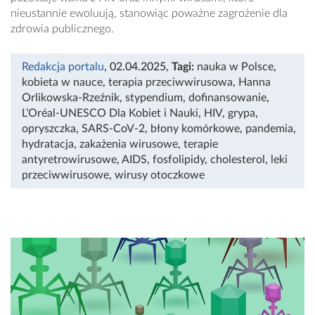
nieustannie ewoluują, stanowiąc poważne zagrożenie dla
zdrowia publicznego.
Redakcja portalu
, 02.04.2025
,
Tagi:
nauka w Polsce
,
kobieta w nauce
,
terapia przeciwwirusowa
,
Hanna
Orlikowska-Rzeźnik
,
stypendium
,
dofinansowanie
,
L’Oréal-UNESCO Dla Kobiet i Nauki
,
HIV
,
grypa
,
opryszczka
,
SARS-CoV-2
,
błony komórkowe
,
pandemia
,
hydratacja
,
zakażenia wirusowe
,
terapie
antyretrowirusowe
,
AIDS
,
fosfolipidy
,
cholesterol
,
leki
przeciwwirusowe
,
wirusy otoczkowe