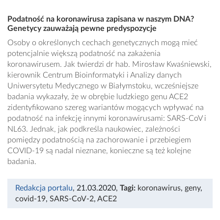
Podatność na koronawirusa zapisana w naszym DNA?
Genetycy zauważają pewne predyspozycje
Osoby o określonych cechach genetycznych mogą mieć
potencjalnie większą podatność na zakażenia
koronawirusem. Jak twierdzi dr hab. Mirosław Kwaśniewski,
kierownik Centrum Bioinformatyki i Analizy danych
Uniwersytetu Medycznego w Białymstoku, wcześniejsze
badania wykazały, że w obrębie ludzkiego genu ACE2
zidentyfikowano szereg wariantów mogących wpływać na
podatność na infekcję innymi koronawirusami: SARS-CoV i
NL63. Jednak, jak podkreśla naukowiec, zależności
pomiędzy podatnością na zachorowanie i przebiegiem
COVID-19 są nadal nieznane, konieczne są też kolejne
badania.
Redakcja portalu
, 21.03.2020
,
Tagi:
koronawirus
,
geny
,
covid-19
,
SARS-CoV-2
,
ACE2