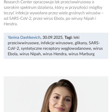
Research Center opracowuje lek przeciwwirusowy o
szerokim spektrum działania, który w przyszłości mógłby
leczyć infekcje wywołane przez wiele groźnych wirusów –
od SARS-CoV-2, przez wirus Ebola, po wirusy Nipah i
Hendra.
Yanina Dashkevich
, 30.09.2025
,
Tagi:
leki
przeciwwirusowe
,
infekcje wirusowe
,
glikany
,
SARS-
CoV-2
,
syntetyczne receptory węglowodanowe
,
wirus
Ebola
,
wirus Nipah
,
wirus Hendra
,
wirus Marburg