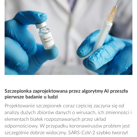
Szczepionka zaprojektowana przez algorytmy AI przeszła
pierwsze badanie u ludzi
Projektowanie szczepionek coraz częściej zaczyna się od
analizy dużych zbiorów danych o wirusach, ich zmienności i
elementach białek rozpoznawanych przez układ
odpornościowy. W przypadku koronawirusów problem jest
szczególnie dobrze widoczny. SARS-CoV-2 szybko tworzył