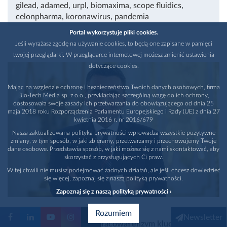
gilead
,
adamed
,
urpl
,
biomaxima
,
scope fluidics
,
celonpharma
,
koronawirus
,
pandemia
Portal wykorzystuje pliki cookies.
Jeśli wyrażasz zgodę na używanie cookies, to będą one zapisane w pamięci
twojej przeglądarki. W przeglądarce internetowej możesz zmienić ustawienia
dotyczące cookies.
Mając na względzie ochronę i bezpieczeństwo Twoich danych osobowych, firma
Bio-Tech Media sp. z o.o., przykładając szczególną wagę do ich ochrony,
dostosowała swoje zasady ich przetwarzania do obowiązującego od dnia 25
maja 2018 roku Rozporządzenia Parlamentu Europejskiego i Rady (UE) z dnia 27
kwietnia 2016 r. nr 2016/679
Nasza zaktualizowana polityka prywatności wprowadza wszystkie pozytywne
zmiany, w tym sposób, w jaki zbieramy, przetwarzamy i przechowujemy Twoje
dane osobowe. Przedstawia sposób, w jaki możesz się z nami skontaktować, aby
skorzystać z przysługujących Ci praw.
W tej chwili nie musisz podejmować żadnych działań, ale jeśli chcesz dowiedzieć
się więcej, zapoznaj się z naszą polityką prywatności.
Zapoznaj się z naszą polityką prywatności ›
Rozumiem
Newsletter
Laureat nagrody FNP rozpracował enzym kluczowy w