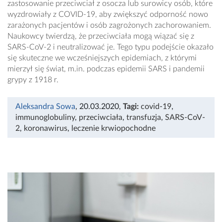
zastosowanie przeciwciał z osocza lub surowicy osób, które
wyzdrowiały z COVID-19, aby zwiększyć odporność nowo
zarażonych pacjentów i osób zagrożonych zachorowaniem.
Naukowcy twierdzą, że przeciwciała mogą wiązać się z
SARS-CoV-2 i neutralizować je. Tego typu podejście okazało
się skuteczne we wcześniejszych epidemiach, z którymi
mierzył się świat, m.in. podczas epidemii SARS i pandemii
grypy z 1918 r.
Aleksandra Sowa
, 20.03.2020
,
Tagi:
covid-19
,
immunoglobuliny
,
przeciwciała
,
transfuzja
,
SARS-CoV-
2
,
koronawirus
,
leczenie krwiopochodne