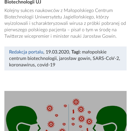
Biotechnologii UJ
Kolejny sukces naukowców z Małopolskiego Centrum
Biotechnologii Uniwersytetu Jagiellońskiego, którzy
wyizolowali i scharakteryzowali wirusa z próbki pobranej od
pierwszego polskiego pacjenta – pisał o tym w środę na
Twitterze wicepremier i minister nauki Jarosław Gowin.
Redakcja portalu
, 19.03.2020
,
Tagi:
małopolskie
centrum biotechnologii
,
jarosław gowin
,
SARS-CoV-2
,
koronawirus
,
covid-19