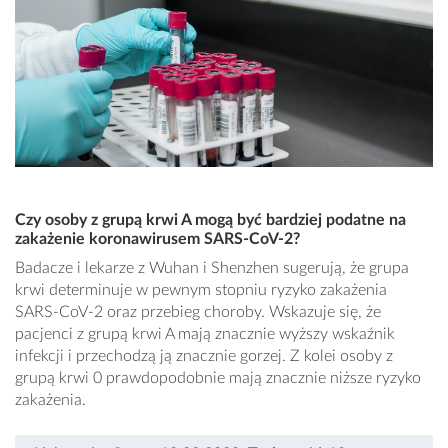
Czy osoby z grupą krwi A mogą być bardziej podatne na
zakażenie koronawirusem SARS-CoV-2?
Badacze i lekarze z Wuhan i Shenzhen sugerują, że grupa
krwi determinuje w pewnym stopniu ryzyko zakażenia
SARS-CoV-2 oraz przebieg choroby. Wskazuje się, że
pacjenci z grupą krwi A mają znacznie wyższy wskaźnik
infekcji i przechodzą ją znacznie gorzej. Z kolei osoby z
grupą krwi 0 prawdopodobnie mają znacznie niższe ryzyko
zakażenia.