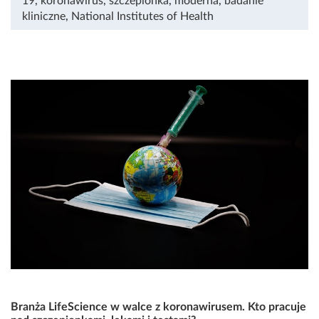
19
,
koronawirus
,
szczepionka
,
moderna
,
badanie
kliniczne
,
National Institutes of Health
Branża LifeScience w walce z koronawirusem. Kto pracuje