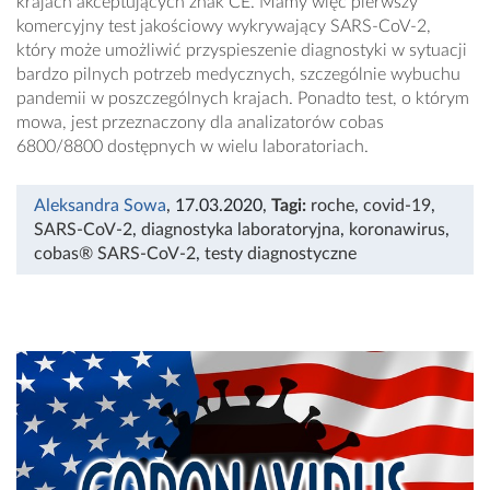
krajach akceptujących znak CE. Mamy więc pierwszy
komercyjny test jakościowy wykrywający SARS-CoV-2,
który może umożliwić przyspieszenie diagnostyki w sytuacji
bardzo pilnych potrzeb medycznych, szczególnie wybuchu
pandemii w poszczególnych krajach. Ponadto test, o którym
mowa, jest przeznaczony dla analizatorów cobas
6800/8800 dostępnych w wielu laboratoriach.
Aleksandra Sowa
, 17.03.2020
,
Tagi:
roche
,
covid-19
,
SARS-CoV-2
,
diagnostyka laboratoryjna
,
koronawirus
,
cobas® SARS-CoV-2
,
testy diagnostyczne