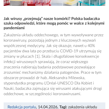
Jak wirusy „przejmują” nasze komórki? Polska badaczka
szuka odpowiedzi, które mogą pomóc w walce z kolejnymi
pandemiami
Zakażenia układu oddechowego, w tym wywoływane przez
koronawirusy, pozostają jednym z kluczowych wyzwań
współczesnej medycyny. Jak się okazuje, nawet u 40%
pacjentów dwa lata po przebyciu COVID-19 utrzymują się
zmiany w płucach [1]. Skala i długofalowe konsekwencje
infekcji wirusowych sprawiają, że coraz większego
znaczenia nabierają badania podstawowe pozwalające
zrozumieć mechanizmy działania patogenów. Prace w tym
obszarze prowadzi dr hab. Aleksandra Milewska,
stypendystka programu L’Oréal-UNESCO Dla Kobiet i
Nauki, badaczka zajmująca się wirusami atakującymi drogi
oddechowe, w szczególności koronawirusami.
Redakcja portalu
, 14.04.2026
,
Tagi:
zakażenia układu