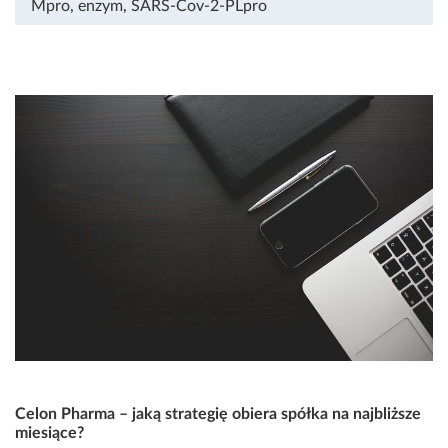
Mpro
,
enzym
,
SARS-Cov-2-PLpro
Celon Pharma – jaką strategię obiera spółka na najbliższe
miesiące?