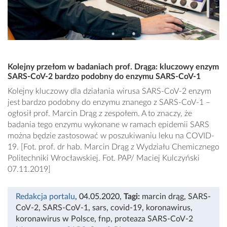
Kolejny przełom w badaniach prof. Drąga: kluczowy enzym
SARS-CoV-2 bardzo podobny do enzymu SARS-CoV-1
Kolejny kluczowy dla działania wirusa SARS-CoV-2 enzym
jest bardzo podobny do enzymu znanego z SARS-CoV-1 –
ogłosił prof. Marcin Drąg z zespołem. A to znaczy, że
badania tego enzymu wykonane w ramach epidemii SARS
można będzie zastosować w poszukiwaniu leku na COVID-
19. [Fot. prof. dr hab. Marcin Drąg z Wydziału Chemicznego
Politechniki Wrocławskiej. Fot. PAP/ Maciej Kulczyński
07.11.2019]
Redakcja portalu
, 04.05.2020
,
Tagi:
marcin drąg
,
SARS-
CoV-2
,
SARS-CoV-1
,
sars
,
covid-19
,
koronawirus
,
koronawirus w Polsce
,
fnp
,
proteaza SARS-CoV-2