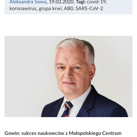
Aleksandra Sowa
, 19.03.2020
,
Tagi:
covid-19
,
koronawirus
,
grupa krwi
,
AB0
,
SARS-CoV-2
Gowin: sukces naukowców z Małopolskiego Centrum