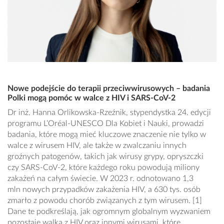
Nowe podejście do terapii przeciwwirusowych – badania
Polki mogą pomóc w walce z HIV i SARS-CoV-2
Dr inż. Hanna Orlikowska-Rzeźnik, stypendystka 24. edycji
programu L’Oréal-UNESCO Dla Kobiet i Nauki, prowadzi
badania, które mogą mieć kluczowe znaczenie nie tylko w
walce z wirusem HIV, ale także w zwalczaniu innych
groźnych patogenów, takich jak wirusy grypy, opryszczki
czy SARS-CoV-2, które każdego roku powodują miliony
zakażeń na całym świecie. W 2023 r. odnotowano 1,3
mln nowych przypadków zakażenia HIV, a 630 tys. osób
zmarło z powodu chorób związanych z tym wirusem. [1]
Dane te podkreślają, jak ogromnym globalnym wyzwaniem
pozostaje walka z HIV oraz innymi wirusami, które