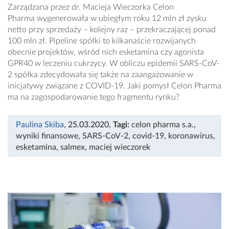
Zarządzana przez dr. Macieja Wieczorka Celon
Pharma wygenerowała w ubiegłym roku 12 mln zł zysku
netto przy sprzedaży – kolejny raz – przekraczającej ponad
100 mln zł. Pipeline spółki to kilkanaście rozwijanych
obecnie projektów, wśród nich esketamina czy agonista
GPR40 w leczeniu cukrzycy. W obliczu epidemii SARS-CoV-
2 spółka zdecydowała się także na zaangażowanie w
inicjatywy związane z COVID-19. Jaki pomysł Celon Pharma
ma na zagospodarowanie tego fragmentu rynku?
Paulina Skiba
, 25.03.2020
,
Tagi:
celon pharma s.a.
,
wyniki finansowe
,
SARS-CoV-2
,
covid-19
,
koronawirus
,
esketamina
,
salmex
,
maciej wieczorek