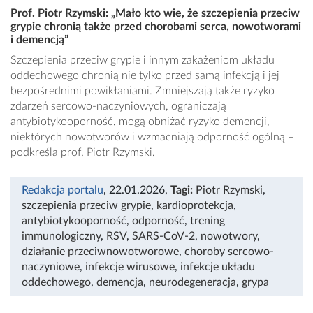
Prof. Piotr Rzymski: „Mało kto wie, że szczepienia przeciw
grypie chronią także przed chorobami serca, nowotworami
i demencją”
Szczepienia przeciw grypie i innym zakażeniom układu
oddechowego chronią nie tylko przed samą infekcją i jej
bezpośrednimi powikłaniami. Zmniejszają także ryzyko
zdarzeń sercowo-naczyniowych, ograniczają
antybiotykooporność, mogą obniżać ryzyko demencji,
niektórych nowotworów i wzmacniają odporność ogólną –
podkreśla prof. Piotr Rzymski.
Redakcja portalu
, 22.01.2026
,
Tagi:
Piotr Rzymski
,
szczepienia przeciw grypie
,
kardioprotekcja
,
antybiotykooporność
,
odporność
,
trening
immunologiczny
,
RSV
,
SARS-CoV-2
,
nowotwory
,
działanie przeciwnowotworowe
,
choroby sercowo-
naczyniowe
,
infekcje wirusowe
,
infekcje układu
oddechowego
,
demencja
,
neurodegeneracja
,
grypa