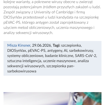
kolejne warianty, a pokrewne wirusy obecne u zwierząt
pozostają potencjalnym źródłem przyszłych zakażeń u ludzi.
Zespół związany z University of Cambridge i firmą
DIOSynVax przetestował u ludzi kandydata na szczepionkę
pEVAC-PS, którego antygen został zaprojektowany z
użyciem metod obliczeniowych, uczenia maszynowego i
analizy sekwencji wirusowych.
Misza Kinsner
, 29.06.2026
,
Tagi:
szczepionka
,
DIOSynVax
,
pEVAC-PS
,
antygeny
,
AI
,
sarbekowirusy
,
systemy obliczeniowe
,
badanie kliniczne
,
SARS-CoV-2
,
sztuczna inteligencja
,
uczenie maszynowe
,
analiza
sekwencji wirusowych
,
szczepionka pan-
sarbekowirusowa