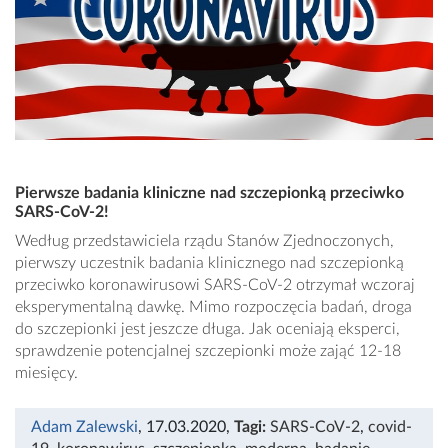
Pierwsze badania kliniczne nad szczepionką przeciwko
SARS-CoV-2!
Według przedstawiciela rządu Stanów Zjednoczonych,
pierwszy uczestnik badania klinicznego nad szczepionką
przeciwko koronawirusowi SARS-CoV-2 otrzymał wczoraj
eksperymentalną dawkę. Mimo rozpoczęcia badań, droga
do szczepionki jest jeszcze długa. Jak oceniają eksperci,
sprawdzenie potencjalnej szczepionki może zająć 12-18
miesięcy.
Adam Zalewski
, 17.03.2020
,
Tagi:
SARS-CoV-2
,
covid-