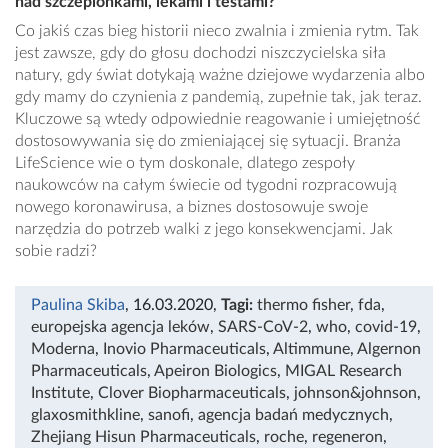
nad szczepionkami, lekami i testami?
Co jakiś czas bieg historii nieco zwalnia i zmienia rytm. Tak
jest zawsze, gdy do głosu dochodzi niszczycielska siła
natury, gdy świat dotykają ważne dziejowe wydarzenia albo
gdy mamy do czynienia z pandemią, zupełnie tak, jak teraz.
Kluczowe są wtedy odpowiednie reagowanie i umiejętność
dostosowywania się do zmieniającej się sytuacji. Branża
LifeScience wie o tym doskonale, dlatego zespoły
naukowców na całym świecie od tygodni rozpracowują
nowego koronawirusa, a biznes dostosowuje swoje
narzędzia do potrzeb walki z jego konsekwencjami. Jak
sobie radzi?
Paulina Skiba
, 16.03.2020
,
Tagi:
thermo fisher
,
fda
,
europejska agencja leków
,
SARS-CoV-2
,
who
,
covid-19
,
Moderna
,
Inovio Pharmaceuticals
,
Altimmune
,
Algernon
Pharmaceuticals
,
Apeiron Biologics
,
MIGAL Research
Institute
,
Clover Biopharmaceuticals
,
johnson&johnson
,
glaxosmithkline
,
sanofi
,
agencja badań medycznych
,
Zhejiang Hisun Pharmaceuticals
,
roche
,
regeneron
,