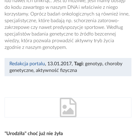
lub nawet ich uniknąć. Jest to możliwe, jeśli mamy dostęp
do kodu zawartego w naszym DNA i właściwie z niego
korzystamy. Oprócz badań onkologicznych są również inne,
specjalistyczne, które badają np. schorzenia zatorowo-
zakrzepowe czy nawet predyspozycje sportowe. Według
specjalistów badania genetyczne to źródło bezcennej
wiedzy, która pozwala prowadzić aktywny tryb życia
zgodnie z naszym genotypem.
Redakcja portalu
, 13.01.2017
,
Tagi:
genotyp
,
choroby
genetyczne
,
aktywność fizyczna
"Urodziła" choć już nie żyła