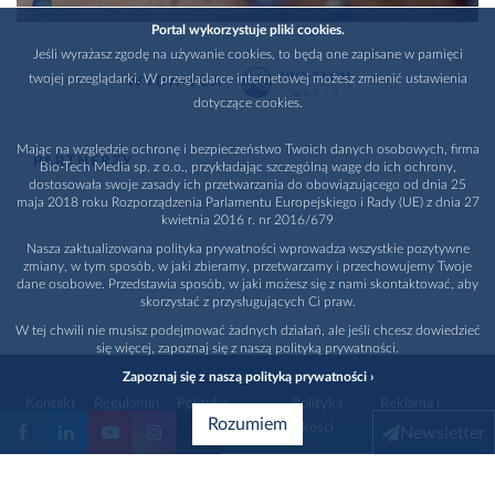
Portal wykorzystuje pliki cookies.
Jeśli wyrażasz zgodę na używanie cookies, to będą one zapisane w pamięci
twojej przeglądarki. W przeglądarce internetowej możesz zmienić ustawienia
WYDAWCA
dotyczące cookies.
Mając na względzie ochronę i bezpieczeństwo Twoich danych osobowych, firma
PARTNERZY
Bio-Tech Media sp. z o.o., przykładając szczególną wagę do ich ochrony,
dostosowała swoje zasady ich przetwarzania do obowiązującego od dnia 25
maja 2018 roku Rozporządzenia Parlamentu Europejskiego i Rady (UE) z dnia 27
kwietnia 2016 r. nr 2016/679
Nasza zaktualizowana polityka prywatności wprowadza wszystkie pozytywne
zmiany, w tym sposób, w jaki zbieramy, przetwarzamy i przechowujemy Twoje
dane osobowe. Przedstawia sposób, w jaki możesz się z nami skontaktować, aby
skorzystać z przysługujących Ci praw.
W tej chwili nie musisz podejmować żadnych działań, ale jeśli chcesz dowiedzieć
się więcej, zapoznaj się z naszą polityką prywatności.
Zapoznaj się z naszą polityką prywatności ›
Kontakt
Regulamin
Polityka
Polityka
Reklama i
Rozumiem
prywatności
jakości
promocja
Newsletter
1996 - 2026
Bio-Tech Media
. Wszystkie prawa zastrzeżone
Wybierz branżę