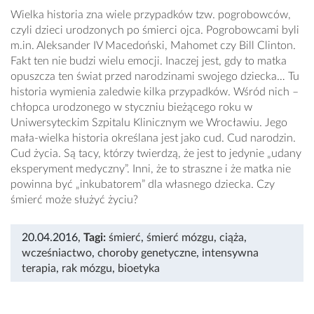
Wielka historia zna wiele przypadków tzw. pogrobowców,
czyli dzieci urodzonych po śmierci ojca. Pogrobowcami byli
m.in. Aleksander IV Macedoński, Mahomet czy Bill Clinton.
Fakt ten nie budzi wielu emocji. Inaczej jest, gdy to matka
opuszcza ten świat przed narodzinami swojego dziecka… Tu
historia wymienia zaledwie kilka przypadków. Wśród nich –
chłopca urodzonego w styczniu bieżącego roku w
Uniwersyteckim Szpitalu Klinicznym we Wrocławiu. Jego
mała-wielka historia określana jest jako cud. Cud narodzin.
Cud życia. Są tacy, którzy twierdzą, że jest to jedynie „udany
eksperyment medyczny”. Inni, że to straszne i że matka nie
powinna być „inkubatorem” dla własnego dziecka. Czy
śmierć może służyć życiu?
20.04.2016
,
Tagi:
śmierć
,
śmierć mózgu
,
ciąża
,
wcześniactwo
,
choroby genetyczne
,
intensywna
terapia
,
rak mózgu
,
bioetyka