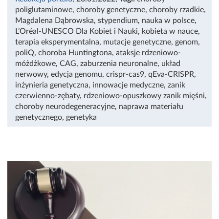
poliglutaminowe
,
choroby genetyczne
,
choroby rzadkie
,
Magdalena Dąbrowska
,
stypendium
,
nauka w polsce
,
L’Oréal-UNESCO Dla Kobiet i Nauki
,
kobieta w nauce
,
terapia eksperymentalna
,
mutacje genetyczne
,
genom
,
poliQ
,
choroba Huntingtona
,
ataksje rdzeniowo-
móżdżkowe
,
CAG
,
zaburzenia neuronalne
,
układ
nerwowy
,
edycja genomu
,
crispr-cas9
,
qEva-CRISPR
,
inżynieria genetyczna
,
innowacje medyczne
,
zanik
czerwienno-zębaty
,
rdzeniowo-opuszkowy zanik mięśni
,
choroby neurodegeneracyjne
,
naprawa materiału
genetycznego
,
genetyka