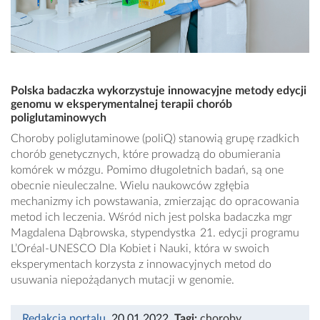
Polska badaczka wykorzystuje innowacyjne metody edycji
genomu w eksperymentalnej terapii chorób
poliglutaminowych
Choroby poliglutaminowe (poliQ) stanowią grupę rzadkich
chorób genetycznych, które prowadzą do obumierania
komórek w mózgu. Pomimo długoletnich badań, są one
obecnie nieuleczalne. Wielu naukowców zgłębia
mechanizmy ich powstawania, zmierzając do opracowania
metod ich leczenia. Wśród nich jest polska badaczka mgr
Magdalena Dąbrowska, stypendystka 21. edycji programu
L’Oréal-UNESCO Dla Kobiet i Nauki, która w swoich
eksperymentach korzysta z innowacyjnych metod do
usuwania niepożądanych mutacji w genomie.
Redakcja portalu
, 20.01.2022
,
Tagi:
choroby