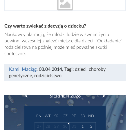
Czy warto zwlekać z decyzją o dziecku?
Naukowcy alarmują, że młodzi ludzie w swoim życiu
powinni wcześniej znaleźć miejsce dla dzieci. "Odkładanie"
rodzicielstwa na później może mieć poważne skutki
społeczne.
Kamil Maciąg
, 08.04.2014
,
Tagi:
dzieci
,
choroby
genetyczne
,
rodzicielstwo
PREVIOUS
NEXT
SIERPIEŃ 2026
PN
WT
ŚR
CZ
PT
SB
ND
27
28
29
30
31
1
2