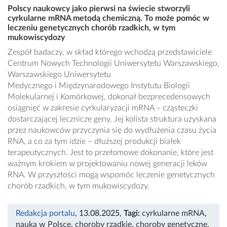
Polscy naukowcy jako pierwsi na świecie stworzyli
cyrkularne mRNA metodą chemiczną. To może pomóc w
leczeniu genetycznych chorób rzadkich, w tym
mukowiscydozy
Zespół badaczy, w skład którego wchodzą przedstawiciele
Centrum Nowych Technologii Uniwersytetu Warszawskiego,
Warszawskiego Uniwersytetu
Medycznego i Międzynarodowego Instytutu Biologii
Molekularnej i Komórkowej, dokonał bezprecedensowych
osiągnięć w zakresie cyrkularyzacji mRNA – cząsteczki
dostarczającej lecznicze geny. Jej kolista struktura uzyskana
przez naukowców przyczynia się do wydłużenia czasu życia
RNA, a co za tym idzie – dłuższej produkcji białek
terapeutycznych. Jest to przełomowe dokonanie, które jest
ważnym krokiem w projektowaniu nowej generacji leków
RNA. W przyszłości mogą wspomóc leczenie genetycznych
chorób rzadkich, w tym mukowiscydozy.
Redakcja portalu
, 13.08.2025
,
Tagi:
cyrkularne mRNA
,
nauka w Polsce
,
choroby rzadkie
,
choroby genetyczne
,