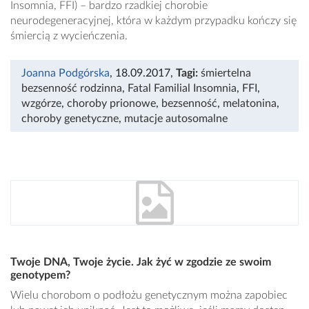
Insomnia, FFI) – bardzo rzadkiej chorobie
neurodegeneracyjnej, która w każdym przypadku kończy się
śmiercią z wycieńczenia.
Joanna Podgórska
, 18.09.2017
,
Tagi:
śmiertelna
bezsenność rodzinna
,
Fatal Familial Insomnia
,
FFI
,
wzgórze
,
choroby prionowe
,
bezsenność
,
melatonina
,
choroby genetyczne
,
mutacje autosomalne
Twoje DNA, Twoje życie. Jak żyć w zgodzie ze swoim
genotypem?
Wielu chorobom o podłożu genetycznym można zapobiec