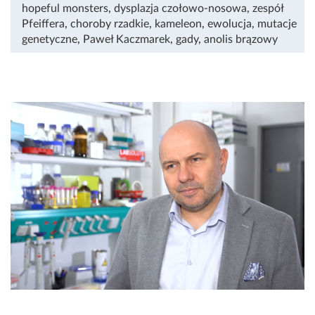
hopeful monsters
,
dysplazja czołowo-nosowa
,
zespół
Pfeiffera
,
choroby rzadkie
,
kameleon
,
ewolucja
,
mutacje
genetyczne
,
Paweł Kaczmarek
,
gady
,
anolis brązowy