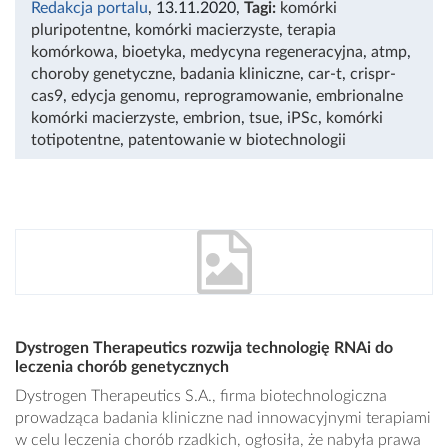
Redakcja portalu
, 13.11.2020
,
Tagi:
komórki
pluripotentne
,
komórki macierzyste
,
terapia
komórkowa
,
bioetyka
,
medycyna regeneracyjna
,
atmp
,
choroby genetyczne
,
badania kliniczne
,
car-t
,
crispr-
cas9
,
edycja genomu
,
reprogramowanie
,
embrionalne
komórki macierzyste
,
embrion
,
tsue
,
iPSc
,
komórki
totipotentne
,
patentowanie w biotechnologii
Dystrogen Therapeutics rozwija technologię RNAi do
leczenia chorób genetycznych
Dystrogen Therapeutics S.A., firma biotechnologiczna
prowadząca badania kliniczne nad innowacyjnymi terapiami
w celu leczenia chorób rzadkich, ogłosiła, że nabyła prawa