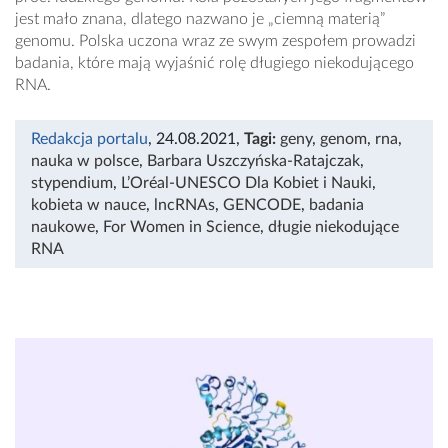
jest mało znana, dlatego nazwano je „ciemną materią”
genomu. Polska uczona wraz ze swym zespołem prowadzi
badania, które mają wyjaśnić rolę długiego niekodującego
RNA.
Redakcja portalu
, 24.08.2021
,
Tagi:
geny
,
genom
,
rna
,
nauka w polsce
,
Barbara Uszczyńska-Ratajczak
,
stypendium
,
L’Oréal-UNESCO Dla Kobiet i Nauki
,
kobieta w nauce
,
lncRNAs
,
GENCODE
,
badania
naukowe
,
For Women in Science
,
długie niekodujące
RNA