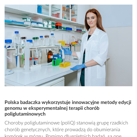
Polska badaczka wykorzystuje innowacyjne metody edycji
genomu w eksperymentalnej terapii chorób
poliglutaminowych
Choroby poliglutaminowe (poliQ) stanowią grupę rzadkich
chorób genetycznych, które prowadzą do obumierania
komórek w mózgu. Pomimo długoletnich badań, są one