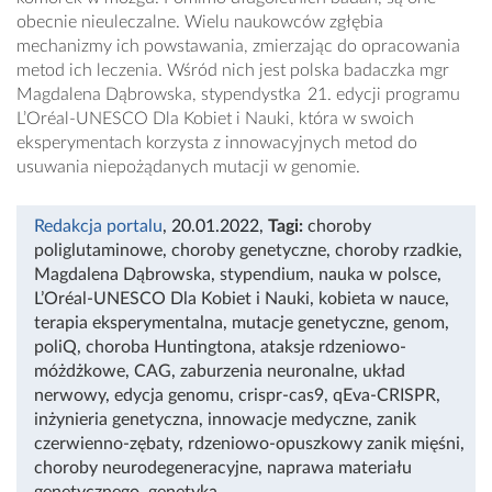
obecnie nieuleczalne. Wielu naukowców zgłębia
mechanizmy ich powstawania, zmierzając do opracowania
metod ich leczenia. Wśród nich jest polska badaczka mgr
Magdalena Dąbrowska, stypendystka 21. edycji programu
L’Oréal-UNESCO Dla Kobiet i Nauki, która w swoich
eksperymentach korzysta z innowacyjnych metod do
usuwania niepożądanych mutacji w genomie.
Redakcja portalu
, 20.01.2022
,
Tagi:
choroby
poliglutaminowe
,
choroby genetyczne
,
choroby rzadkie
,
Magdalena Dąbrowska
,
stypendium
,
nauka w polsce
,
L’Oréal-UNESCO Dla Kobiet i Nauki
,
kobieta w nauce
,
terapia eksperymentalna
,
mutacje genetyczne
,
genom
,
poliQ
,
choroba Huntingtona
,
ataksje rdzeniowo-
móżdżkowe
,
CAG
,
zaburzenia neuronalne
,
układ
nerwowy
,
edycja genomu
,
crispr-cas9
,
qEva-CRISPR
,
inżynieria genetyczna
,
innowacje medyczne
,
zanik
czerwienno-zębaty
,
rdzeniowo-opuszkowy zanik mięśni
,
choroby neurodegeneracyjne
,
naprawa materiału
genetycznego
,
genetyka