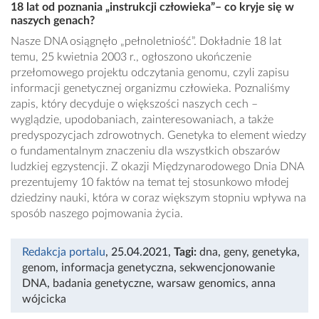
18 lat od poznania „instrukcji człowieka”– co kryje się w
naszych genach?
Nasze DNA osiągnęło „pełnoletniość”. Dokładnie 18 lat
temu, 25 kwietnia 2003 r., ogłoszono ukończenie
przełomowego projektu odczytania genomu, czyli zapisu
informacji genetycznej organizmu człowieka. Poznaliśmy
zapis, który decyduje o większości naszych cech –
wyglądzie, upodobaniach, zainteresowaniach, a także
predyspozycjach zdrowotnych. Genetyka to element wiedzy
o fundamentalnym znaczeniu dla wszystkich obszarów
ludzkiej egzystencji. Z okazji Międzynarodowego Dnia DNA
prezentujemy 10 faktów na temat tej stosunkowo młodej
dziedziny nauki, która w coraz większym stopniu wpływa na
sposób naszego pojmowania życia.
Redakcja portalu
, 25.04.2021
,
Tagi:
dna
,
geny
,
genetyka
,
genom
,
informacja genetyczna
,
sekwencjonowanie
DNA
,
badania genetyczne
,
warsaw genomics
,
anna
wójcicka