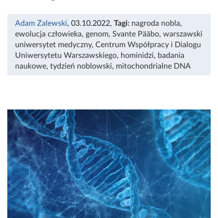
Adam Zalewski
, 03.10.2022
,
Tagi:
nagroda nobla
,
ewolucja człowieka
,
genom
,
Svante Pääbo
,
warszawski
uniwersytet medyczny
,
Centrum Współpracy i Dialogu
Uniwersytetu Warszawskiego
,
hominidzi
,
badania
naukowe
,
tydzień noblowski
,
mitochondrialne DNA