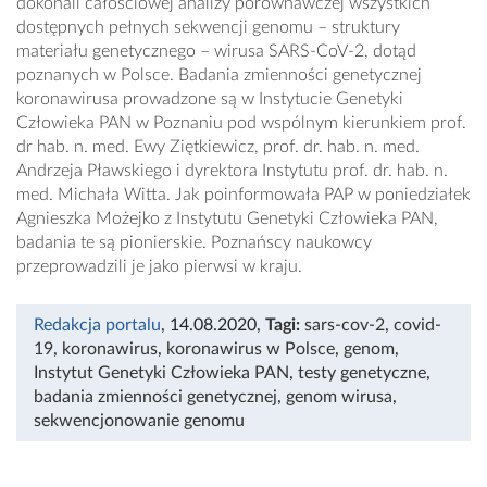
dokonali całościowej analizy porównawczej wszystkich
dostępnych pełnych sekwencji genomu – struktury
materiału genetycznego – wirusa SARS-CoV-2, dotąd
poznanych w Polsce. Badania zmienności genetycznej
koronawirusa prowadzone są w Instytucie Genetyki
Człowieka PAN w Poznaniu pod wspólnym kierunkiem prof.
dr hab. n. med. Ewy Ziętkiewicz, prof. dr. hab. n. med.
Andrzeja Pławskiego i dyrektora Instytutu prof. dr. hab. n.
med. Michała Witta. Jak poinformowała PAP w poniedziałek
Agnieszka Możejko z Instytutu Genetyki Człowieka PAN,
badania te są pionierskie. Poznańscy naukowcy
przeprowadzili je jako pierwsi w kraju.
Redakcja portalu
, 14.08.2020
,
Tagi:
sars-cov-2
,
covid-
19
,
koronawirus
,
koronawirus w Polsce
,
genom
,
Instytut Genetyki Człowieka PAN
,
testy genetyczne
,
badania zmienności genetycznej
,
genom wirusa
,
sekwencjonowanie genomu