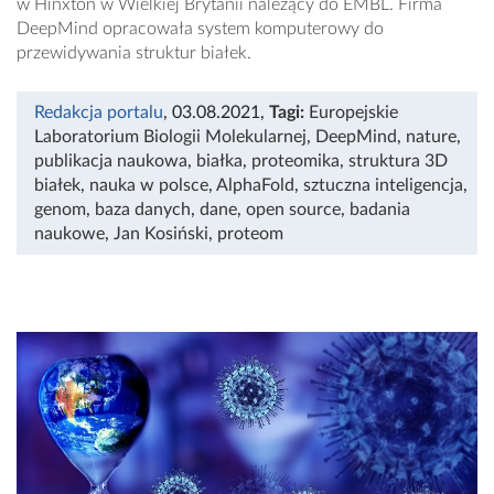
w Hinxton w Wielkiej Brytanii należący do EMBL. Firma
DeepMind opracowała system komputerowy do
przewidywania struktur białek.
Redakcja portalu
, 03.08.2021
,
Tagi:
Europejskie
Laboratorium Biologii Molekularnej
,
DeepMind
,
nature
,
publikacja naukowa
,
białka
,
proteomika
,
struktura 3D
białek
,
nauka w polsce
,
AlphaFold
,
sztuczna inteligencja
,
genom
,
baza danych
,
dane
,
open source
,
badania
naukowe
,
Jan Kosiński
,
proteom