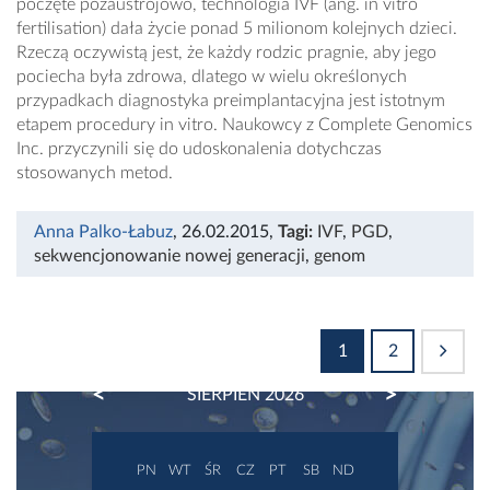
poczęte pozaustrojowo, technologia IVF (ang. in vitro
fertilisation) dała życie ponad 5 milionom kolejnych dzieci.
Rzeczą oczywistą jest, że każdy rodzic pragnie, aby jego
pociecha była zdrowa, dlatego w wielu określonych
przypadkach diagnostyka preimplantacyjna jest istotnym
etapem procedury in vitro. Naukowcy z Complete Genomics
Inc. przyczynili się do udoskonalenia dotychczas
stosowanych metod.
Anna Palko-Łabuz
, 26.02.2015
,
Tagi:
IVF
,
PGD
,
sekwencjonowanie nowej generacji
,
genom
1
2
PREVIOUS
NEXT
SIERPIEŃ 2026
PN
WT
ŚR
CZ
PT
SB
ND