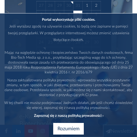
27
28
29
30
31
1
2
3
4
5
6
7
8
9
Portal wykorzystuje pliki cookies.
10
11
12
13
14
15
16
Jeśli wyrażasz zgodę na używanie cookies, to będą one zapisane w pamięci
17
18
19
20
21
22
23
twojej przeglądarki. W przeglądarce internetowej możesz zmienić ustawienia
dotyczące cookies.
24
25
26
27
28
29
30
31
1
2
3
4
5
6
Mając na względzie ochronę i bezpieczeństwo Twoich danych osobowych, firma
Bio-Tech Media sp. z o.o., przykładając szczególną wagę do ich ochrony,
dostosowała swoje zasady ich przetwarzania do obowiązującego od dnia 25
maja 2018 roku Rozporządzenia Parlamentu Europejskiego i Rady (UE) z dnia 27
kwietnia 2016 r. nr 2016/679
Nasza zaktualizowana polityka prywatności wprowadza wszystkie pozytywne
zmiany, w tym sposób, w jaki zbieramy, przetwarzamy i przechowujemy Twoje
dane osobowe. Przedstawia sposób, w jaki możesz się z nami skontaktować, aby
skorzystać z przysługujących Ci praw.
W tej chwili nie musisz podejmować żadnych działań, ale jeśli chcesz dowiedzieć
się więcej, zapoznaj się z naszą polityką prywatności.
e-Kwartalnik portalu
Zapoznaj się z naszą polityką prywatności ›
Biotechnologia.pl 2-
Rozumiem
3/2026
Newsletter