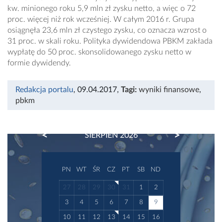
kw. minionego roku 5,9 mln zł zysku netto, a więc o 72
proc. więcej niż rok wcześniej. W całym 2016 r. Grupa
osiągnęła 23,6 mln zł czystego zysku, co oznacza wzrost o
31 proc. w skali roku. Polityka dywidendowa PBKM zakłada
wypłatę do 50 proc. skonsolidowanego zysku netto w
formie dywidendy.
Redakcja portalu
, 09.04.2017
,
Tagi:
wyniki finansowe
,
pbkm
PREVIOUS
NEXT
SIERPIEŃ 2026
PN
WT
ŚR
CZ
PT
SB
ND
27
28
29
30
31
1
2
3
4
5
6
7
8
9
10
11
12
13
14
15
16