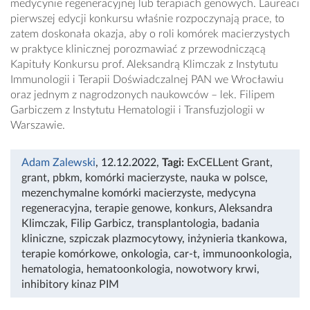
medycynie regeneracyjnej lub terapiach genowych. Laureaci
pierwszej edycji konkursu właśnie rozpoczynają prace, to
zatem doskonała okazja, aby o roli komórek macierzystych
w praktyce klinicznej porozmawiać z przewodniczącą
Kapituły Konkursu prof. Aleksandrą Klimczak z Instytutu
Immunologii i Terapii Doświadczalnej PAN we Wrocławiu
oraz jednym z nagrodzonych naukowców – lek. Filipem
Garbiczem z Instytutu Hematologii i Transfuzjologii w
Warszawie.
Adam Zalewski
, 12.12.2022
,
Tagi:
ExCELLent Grant
,
grant
,
pbkm
,
komórki macierzyste
,
nauka w polsce
,
mezenchymalne komórki macierzyste
,
medycyna
regeneracyjna
,
terapie genowe
,
konkurs
,
Aleksandra
Klimczak
,
Filip Garbicz
,
transplantologia
,
badania
kliniczne
,
szpiczak plazmocytowy
,
inżynieria tkankowa
,
terapie komórkowe
,
onkologia
,
car-t
,
immunoonkologia
,
hematologia
,
hematoonkologia
,
nowotwory krwi
,
inhibitory kinaz PIM