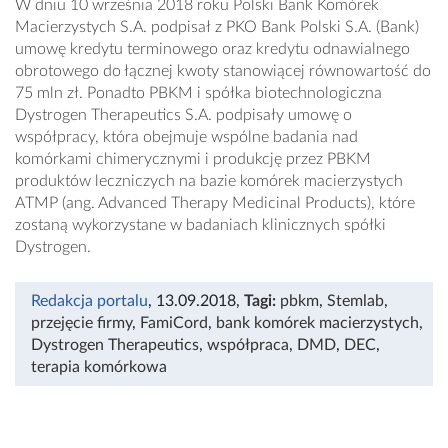
W dniu 10 września 2018 roku Polski Bank Komórek
Macierzystych S.A. podpisał z PKO Bank Polski S.A. (Bank)
umowę kredytu terminowego oraz kredytu odnawialnego
obrotowego do łącznej kwoty stanowiącej równowartość do
75 mln zł. Ponadto PBKM i spółka biotechnologiczna
Dystrogen Therapeutics S.A. podpisały umowę o
współpracy, która obejmuje wspólne badania nad
komórkami chimerycznymi i produkcję przez PBKM
produktów leczniczych na bazie komórek macierzystych
ATMP (ang. Advanced Therapy Medicinal Products), które
zostaną wykorzystane w badaniach klinicznych spółki
Dystrogen.
Redakcja portalu
, 13.09.2018
,
Tagi:
pbkm
,
Stemlab
,
przejęcie firmy
,
FamiCord
,
bank komórek macierzystych
,
Dystrogen Therapeutics
,
współpraca
,
DMD
,
DEC
,
terapia komórkowa