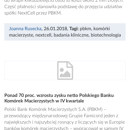
do terapii kilkudziesięciu osób to koszt około 2 mln złotych.
Część płatności stanowiła podstawę do przejęcia udziałów
spółki NextCell przez PBKM.
Joanna Rusecka
, 26.01.2018
,
Tagi:
pbkm
,
komórki
macierzyste
,
nextcell
,
badania kliniczne
,
biotechnologia
Ponad 70 proc. wzrostu zysku netto Polskiego Banku
Komórek Macierzystych w IV kwartale
Polski Bank Komórek Macierzystych S.A. (PBKM) –
przewodzący międzynarodowej Grupie Famicord jeden z
największych i najszybciej rosnący z liczących się w Europie
banków komórek macierzystych – wypracował w samym IV