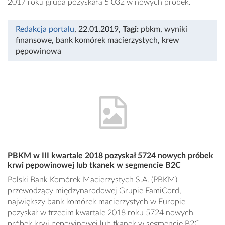
2017 roku grupa pozyskała 5 032 w nowych próbek.
Redakcja portalu
, 22.01.2019
,
Tagi:
pbkm
,
wyniki
finansowe
,
bank komórek macierzystych
,
krew
pępowinowa
PBKM w III kwartale 2018 pozyskał 5724 nowych próbek
krwi pępowinowej lub tkanek w segmencie B2C
Polski Bank Komórek Macierzystych S.A. (PBKM) –
przewodzący międzynarodowej Grupie FamiCord,
największy bank komórek macierzystych w Europie –
pozyskał w trzecim kwartale 2018 roku 5724 nowych
próbek krwi pępowinowej lub tkanek w segmencie B2C,