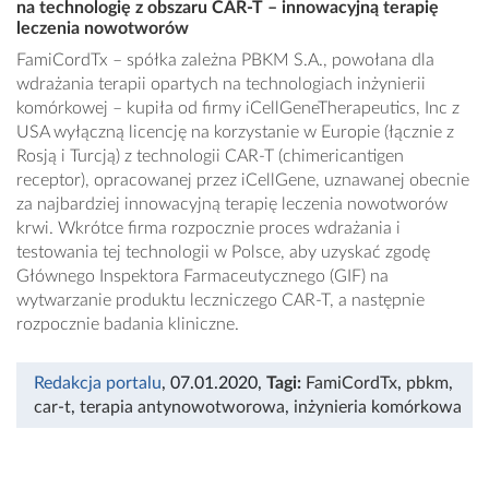
na technologię z obszaru CAR-T – innowacyjną terapię
leczenia nowotworów
FamiCordTx – spółka zależna PBKM S.A., powołana dla
wdrażania terapii opartych na technologiach inżynierii
komórkowej – kupiła od firmy iCellGeneTherapeutics, Inc z
USA wyłączną licencję na korzystanie w Europie (łącznie z
Rosją i Turcją) z technologii CAR-T (chimericantigen
receptor), opracowanej przez iCellGene, uznawanej obecnie
za najbardziej innowacyjną terapię leczenia nowotworów
krwi. Wkrótce firma rozpocznie proces wdrażania i
testowania tej technologii w Polsce, aby uzyskać zgodę
Głównego Inspektora Farmaceutycznego (GIF) na
wytwarzanie produktu leczniczego CAR-T, a następnie
rozpocznie badania kliniczne.
Redakcja portalu
, 07.01.2020
,
Tagi:
FamiCordTx
,
pbkm
,
car-t
,
terapia antynowotworowa
,
inżynieria komórkowa