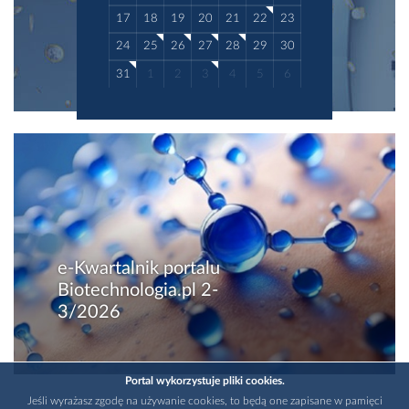
17
18
19
20
21
22
23
24
25
26
27
28
29
30
31
1
2
3
4
5
6
e-Kwartalnik portalu
Biotechnologia.pl 2-
3/2026
Portal wykorzystuje pliki cookies.
Jeśli wyrażasz zgodę na używanie cookies, to będą one zapisane w pamięci