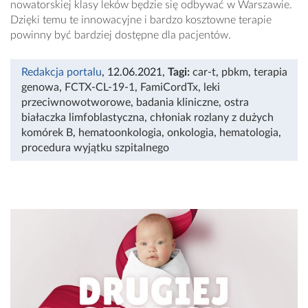
nowatorskiej klasy leków będzie się odbywać w Warszawie.
Dzięki temu te innowacyjne i bardzo kosztowne terapie
powinny być bardziej dostępne dla pacjentów.
Redakcja portalu
, 12.06.2021
,
Tagi:
car-t
,
pbkm
,
terapia
genowa
,
FCTX-CL-19-1
,
FamiCordTx
,
leki
przeciwnowotworowe
,
badania kliniczne
,
ostra
białaczka limfoblastyczna
,
chłoniak rozlany z dużych
komórek B
,
hematoonkologia
,
onkologia
,
hematologia
,
procedura wyjątku szpitalnego