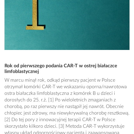
Rok od pierwszego podania CAR-T w ostrej białaczce
limfoblastycznej
W marcu minął rok, odkąd pierwszy pacjent w Polsce
otrzymał komórki CAR-T we wskazaniu oporna/nawrotowa
ostra białaczka limfoblastyczna z komórek B u dzieci i
dorosłych do 25. r.ż. [1] Po wieloletnich zmaganiach z
chorobą, po raz pierwszy nie nastąpił jej nawrót. Obecnie
chłopiec jest zdrowy, ma niewykrywalną chorobę resztkową.
[2] Do tej pory z innowacyjnej terapii CAR-T w Polsce
skorzystało kilkoro dzieci. [3] Metoda CAR-T wykorzystuje
własny układ odpornościowy pacjenta i zaawansowaną