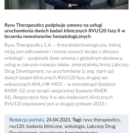
Ryvu Therapeutics podpisuje umowy na usługi
uruchomienia dwóch badań klinicznych RVU120 fazy II w
leczeniu nowotworów hematologicznych
Ryvu Therapeutics S.A. – firma biotechnologiczna, której
misją jest odkrywanie i rozwój nowych terapii z obszaru
onkologii – podpisała dwie umowy z globalnym dostawcą
usług w zakresie rozwoju leków, amerykańską firmą Labcorp
Drug Development, na uruchomienie (z ang. start-up)
dwóch badań klinicznych RVU120 fazy drugiej we
wskazaniach AML/HR-MDS – w monoterapii (badanie
RIVER-52) oraz terapii skojarzonej (badanie RIVER-
81). Rozpoczęcie fazy II w obu badaniach klinicznych
RVU120 planowane jest w drugiej połowie 2023 r.
Redakcja portalu
, 24.04.2023
,
Tagi:
ryvu therapeutics
,
rvu120
,
badania kliniczne
,
onkologia
,
Labcorp Drug
Development
,
nowotwory hematologiczne
,