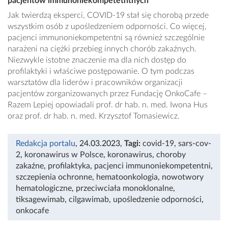
pacjentów immunoniekompetetntnych
Jak twierdzą eksperci, COVID-19 stał się chorobą przede
wszystkim osób z upośledzeniem odporności. Co więcej,
pacjenci immunoniekompetentni są również szczególnie
narażeni na ciężki przebieg innych chorób zakaźnych.
Niezwykle istotne znaczenie ma dla nich dostęp do
profilaktyki i właściwe postępowanie. O tym podczas
warsztatów dla liderów i pracowników organizacji
pacjentów zorganizowanych przez Fundację OnkoCafe –
Razem Lepiej opowiadali prof. dr hab. n. med. Iwona Hus
oraz prof. dr hab. n. med. Krzysztof Tomasiewicz.
Redakcja portalu
, 24.03.2023
,
Tagi:
covid-19
,
sars-cov-
2
,
koronawirus w Polsce
,
koronawirus
,
choroby
zakaźne
,
profilaktyka
,
pacjenci immunoniekompetentni
,
szczepienia ochronne
,
hematoonkologia
,
nowotwory
hematologiczne
,
przeciwciała monoklonalne
,
tiksagewimab
,
cilgawimab
,
upośledzenie odporności
,
onkocafe