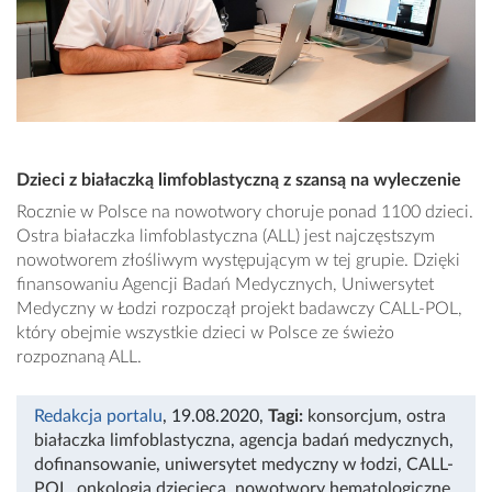
Dzieci z białaczką limfoblastyczną z szansą na wyleczenie
Rocznie w Polsce na nowotwory choruje ponad 1100 dzieci.
Ostra białaczka limfoblastyczna (ALL) jest najczęstszym
nowotworem złośliwym występującym w tej grupie. Dzięki
finansowaniu Agencji Badań Medycznych, Uniwersytet
Medyczny w Łodzi rozpoczął projekt badawczy CALL-POL,
który obejmie wszystkie dzieci w Polsce ze świeżo
rozpoznaną ALL.
Redakcja portalu
, 19.08.2020
,
Tagi:
konsorcjum
,
ostra
białaczka limfoblastyczna
,
agencja badań medycznych
,
dofinansowanie
,
uniwersytet medyczny w łodzi
,
CALL-
POL
,
onkologia dziecięca
,
nowotwory hematologiczne
,