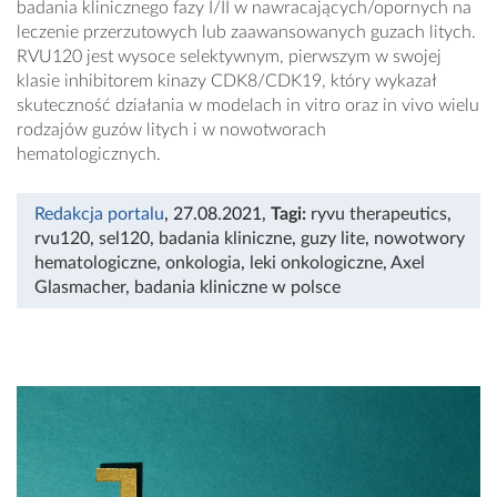
badania klinicznego fazy I/II w nawracających/opornych na
leczenie przerzutowych lub zaawansowanych guzach litych.
RVU120 jest wysoce selektywnym, pierwszym w swojej
klasie inhibitorem kinazy CDK8/CDK19, który wykazał
skuteczność działania w modelach in vitro oraz in vivo wielu
rodzajów guzów litych i w nowotworach
hematologicznych.
Redakcja portalu
, 27.08.2021
,
Tagi:
ryvu therapeutics
,
rvu120
,
sel120
,
badania kliniczne
,
guzy lite
,
nowotwory
hematologiczne
,
onkologia
,
leki onkologiczne
,
Axel
Glasmacher
,
badania kliniczne w polsce