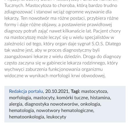
Tucznych. Mastocytoza to choroba, którą bardzo trudno
zdiagnozować i stanowi wciąż ogromne wyzwanie dla
lekarzy. Ten nowotwór ma różne postaci, przybiera różne
formy i daje różne objawy, a postawienie prawidłowej
diagnozy potrafi zająć nawet kilkanaście lat. Pacjent chory
na mastocytozę może leczyć się u wielu specjalistów w
zależności od tego, który organ daje sygnał S.O.S. Dlatego
tak ważne jest, aby w proces diagnostyczny byli
zaangażowani lekarze z wielu dziedzin. Droga do diagnozy
często zaczyna się w gabinecie lekarza rodzinnego, który
wychwyci zaburzenia funkcjonowania organizmu
widoczne w wynikach morfologii krwi obwodowej.
Redakcja portalu
, 20.10.2021
,
Tagi:
mastocytoza
,
morfologia
,
mastocyty
,
komórki tuczne
,
histamina
,
alergia
,
diagnostyka nowotworów
,
onkologia
,
hematologia
,
nowotwory hematologiczne
,
hematoonkologia
,
leukocyty