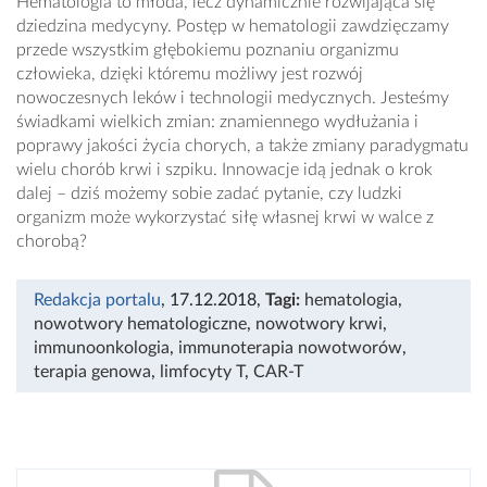
Hematologia to młoda, lecz dynamicznie rozwijająca się
dziedzina medycyny. Postęp w hematologii zawdzięczamy
przede wszystkim głębokiemu poznaniu organizmu
człowieka, dzięki któremu możliwy jest rozwój
nowoczesnych leków i technologii medycznych. Jesteśmy
świadkami wielkich zmian: znamiennego wydłużania i
poprawy jakości życia chorych, a także zmiany paradygmatu
wielu chorób krwi i szpiku. Innowacje idą jednak o krok
dalej – dziś możemy sobie zadać pytanie, czy ludzki
organizm może wykorzystać siłę własnej krwi w walce z
chorobą?
Redakcja portalu
, 17.12.2018
,
Tagi:
hematologia
,
nowotwory hematologiczne
,
nowotwory krwi
,
immunoonkologia
,
immunoterapia nowotworów
,
terapia genowa
,
limfocyty T
,
CAR-T