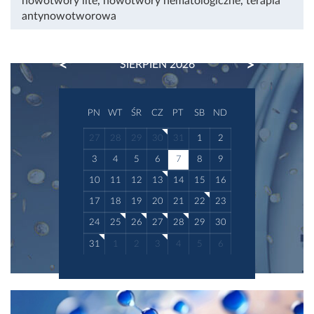
nowotwory lite
,
nowotwory hematologiczne
,
terapia
antynowotworowa
PREVIOUS
NEXT
SIERPIEŃ 2026
PN
WT
ŚR
CZ
PT
SB
ND
27
28
29
30
31
1
2
3
4
5
6
7
8
9
10
11
12
13
14
15
16
17
18
19
20
21
22
23
24
25
26
27
28
29
30
31
1
2
3
4
5
6