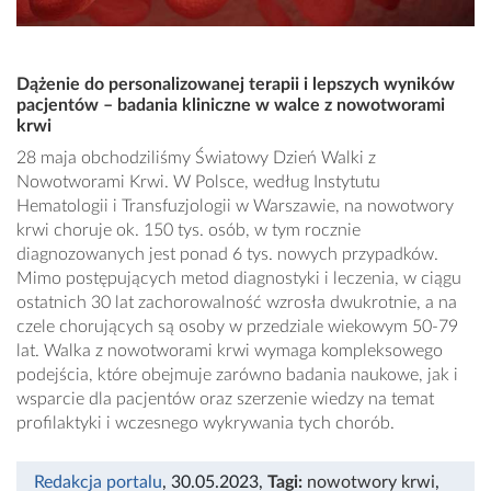
Dążenie do personalizowanej terapii i lepszych wyników
pacjentów – badania kliniczne w walce z nowotworami
krwi
28 maja obchodziliśmy Światowy Dzień Walki z
Nowotworami Krwi. W Polsce, według Instytutu
Hematologii i Transfuzjologii w Warszawie, na nowotwory
krwi choruje ok. 150 tys. osób, w tym rocznie
diagnozowanych jest ponad 6 tys. nowych przypadków.
Mimo postępujących metod diagnostyki i leczenia, w ciągu
ostatnich 30 lat zachorowalność wzrosła dwukrotnie, a na
czele chorujących są osoby w przedziale wiekowym 50-79
lat. Walka z nowotworami krwi wymaga kompleksowego
podejścia, które obejmuje zarówno badania naukowe, jak i
wsparcie dla pacjentów oraz szerzenie wiedzy na temat
profilaktyki i wczesnego wykrywania tych chorób.
Redakcja portalu
, 30.05.2023
,
Tagi:
nowotwory krwi
,