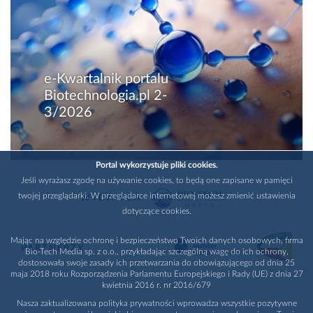
e-Kwartalnik portalu
Biotechnologia.pl 2-
3/2026
Portal wykorzystuje pliki cookies.
Jeśli wyrażasz zgodę na używanie cookies, to będą one zapisane w pamięci
twojej przeglądarki. W przeglądarce internetowej możesz zmienić ustawienia
WYDAWCA
dotyczące cookies.
Mając na względzie ochronę i bezpieczeństwo Twoich danych osobowych, firma
PARTNERZY
Bio-Tech Media sp. z o.o., przykładając szczególną wagę do ich ochrony,
dostosowała swoje zasady ich przetwarzania do obowiązującego od dnia 25
maja 2018 roku Rozporządzenia Parlamentu Europejskiego i Rady (UE) z dnia 27
kwietnia 2016 r. nr 2016/679
Nasza zaktualizowana polityka prywatności wprowadza wszystkie pozytywne