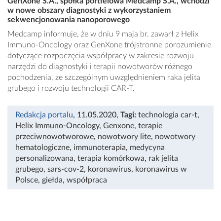
GenXone S.A., spółka portfelowa Medcamp S.A., wchodzi
w nowe obszary diagnostyki z wykorzystaniem
sekwencjonowania nanoporowego
Medcamp informuje, że w dniu 9 maja br. zawarł z Helix
Immuno-Oncology oraz GenXone trójstronne porozumienie
dotyczące rozpoczęcia współpracy w zakresie rozwoju
narzędzi do diagnostyki i terapii nowotworów różnego
pochodzenia, ze szczególnym uwzględnieniem raka jelita
grubego i rozwoju technologii CAR-T.
Redakcja portalu
, 11.05.2020
,
Tagi:
technologia car-t
,
Helix Immuno-Oncology
,
Genxone
,
terapie
przeciwnowotworowe
,
nowotwory lite
,
nowotwory
hematologiczne
,
immunoterapia
,
medycyna
personalizowana
,
terapia komórkowa
,
rak jelita
grubego
,
sars-cov-2
,
koronawirus
,
koronawirus w
Polsce
,
giełda
,
współpraca