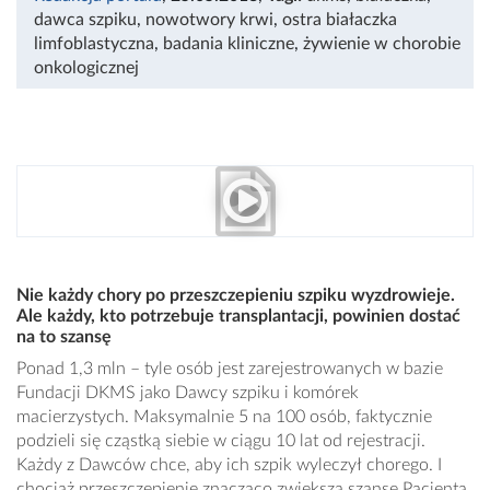
dawca szpiku
,
nowotwory krwi
,
ostra białaczka
limfoblastyczna
,
badania kliniczne
,
żywienie w chorobie
onkologicznej
Nie każdy chory po przeszczepieniu szpiku wyzdrowieje.
Ale każdy, kto potrzebuje transplantacji, powinien dostać
na to szansę
Ponad 1,3 mln – tyle osób jest zarejestrowanych w bazie
Fundacji DKMS jako Dawcy szpiku i komórek
macierzystych. Maksymalnie 5 na 100 osób, faktycznie
podzieli się cząstką siebie w ciągu 10 lat od rejestracji.
Każdy z Dawców chce, aby ich szpik wyleczył chorego. I
chociaż przeszczepienie znacząco zwiększa szanse Pacjenta