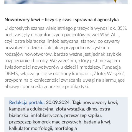
Nowotwory krwi – liczy się czas i sprawna diagnostyka
U dorosłych szansa wieloletniego przeżycia wynosi ok. 35%,
podczas gdy u najmłodszych pacjentów nawet 90%. ALL,
czyli ostra białaczka limfoblastyczna, stanowi co czwarty
nowotwór u dzieci. Tak jak w przypadku wszystkich
rodzajów nowotworów, bardzo ważne jest jednak szybkie
rozpoznanie choroby. We wrześniu, który jest miesiącem
świadomości nowotworów u dzieci i młodzieży, Fundacja
DKMS, włączając się w obchody kampanii „Złotej Wstążki”,
przypomina o konieczności zwracania uwagi na alarmujące
objawy i podkreśla znaczenie profilaktyki.
Redakcja portalu
, 20.09.2024
,
Tagi:
nowotwory krwi
,
kampania edukacyjna
,
złota wstążka
,
dkms
,
ostra
białaczka limfoblastyczna
,
przeszczep szpiku
,
przeszczep komórek macierzystych
,
badania krwi
,
kalkulator morfologii
,
morfologia