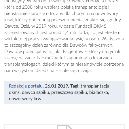
medycyny. W tym dniu świętuje również Fundacja DKMS,
która od 2008 roku wspiera polską transplantologię i
nieustannie stara się o to, aby dla chorych na nowotwory
krwi, którzy potrzebują przeszczepienia, znalazł się zgodny
Dawca. Dziś, w 2019 roku, w bazie Fundacji DKMS
zarejestrowanych jest ponad 1,4 mln ludzi, co jest efektem
wieloletniej pracy i zaangażowania tysięcy osób. 26 stycznia
to szczególny dzień zarówno dla Dawców faktycznych,
Dawców potencjalnych, jak i Pacjentów – którzy otrzymali
szansę na życie. Nie można też zapominać o lekarzach
transplantologach, dzięki którym ta niesamowicie potrzebna
nam wszystkim dziedzina – stale się rozwija.
Redakcja portalu
, 26.01.2019
,
Tagi:
transplantacja
,
dkms
,
dawca szpiku
,
przeszczep szpiku
,
białaczka
,
nowotwory krwi