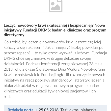
Leczyć nowotwory krwi skuteczniej i bezpieczniej? Nowe
inicjatywy Fundacji DKMS: badanie kliniczne oraz program
dietetyczny
Co zrobić, by leczenie nowotworów krwi jeszcze częściej
kończyło się sukcesem? Jak zmniejszyć liczbę powikłań po
przeszczepach? – to tylko część wyzwań, z którymi Fundacja
DKMS chce się zmierzyć w drugiej dekadzie swojej
działalności. Podczas konferencji zorganizowanej 23 maja
2018 roku z okazji Światowego Dnia Walki z Nowotworami
Krwi, przedstawiciele Fundacji ogłosili rozpoczęcie nowych
inicjatyw na rzecz poprawy standardów i statystyk leczenia
białaczki: udział w międzynarodowym programie badań
klinicznych oraz edukacji żywieniowej pacjentów i ich
rodzin.
Redakcja portalu
, 25.05.2018
,
Tagi:
dkms
,
białaczka
,