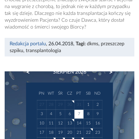
na wygranie z chorobą, to jednak nie w każdym przypadku
tak się dzieje. Dlaczego nie każda transplantacja kończy się
wyzdrowieniem Pacjenta? Co czuje Dawca, który dostał
wiadomość o śmierci swojego Biorcy?
Redakcja portalu
, 26.04.2018
,
Tagi:
dkms
,
przeszczep
szpiku
,
transplantologia
PREVIOUS
NEXT
SIERPIEŃ 2026
PN
WT
ŚR
CZ
PT
SB
ND
27
28
29
30
31
1
2
3
4
5
6
7
8
9
10
11
12
13
14
15
16
17
18
19
20
21
22
23