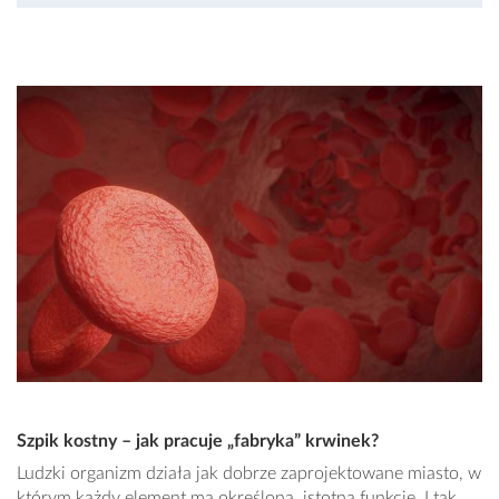
Szpik kostny – jak pracuje „fabryka” krwinek?
Ludzki organizm działa jak dobrze zaprojektowane miasto, w
którym każdy element ma określoną, istotną funkcję. I tak,