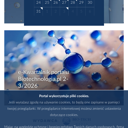
24
25
26
27
28
29
30
31
1
2
3
4
5
6
e-Kwartalnik portalu
Biotechnologia.pl 2-
3/2026
Portal wykorzystuje pliki cookies.
Jeśli wyrażasz zgodę na używanie cookies, to będą one zapisane w pamięci
twojej przeglądarki. W przeglądarce internetowej możesz zmienić ustawienia
dotyczące cookies.
WYDAWCA
Mając na względzie ochronę i bezpieczeństwo Twoich danych osobowych, firma