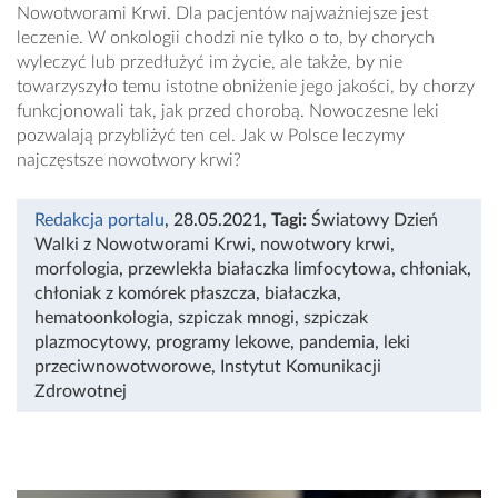
Nowotworami Krwi. Dla pacjentów najważniejsze jest
leczenie. W onkologii chodzi nie tylko o to, by chorych
wyleczyć lub przedłużyć im życie, ale także, by nie
towarzyszyło temu istotne obniżenie jego jakości, by chorzy
funkcjonowali tak, jak przed chorobą. Nowoczesne leki
pozwalają przybliżyć ten cel. Jak w Polsce leczymy
najczęstsze nowotwory krwi?
Redakcja portalu
, 28.05.2021
,
Tagi:
Światowy Dzień
Walki z Nowotworami Krwi
,
nowotwory krwi
,
morfologia
,
przewlekła białaczka limfocytowa
,
chłoniak
,
chłoniak z komórek płaszcza
,
białaczka
,
hematoonkologia
,
szpiczak mnogi
,
szpiczak
plazmocytowy
,
programy lekowe
,
pandemia
,
leki
przeciwnowotworowe
,
Instytut Komunikacji
Zdrowotnej