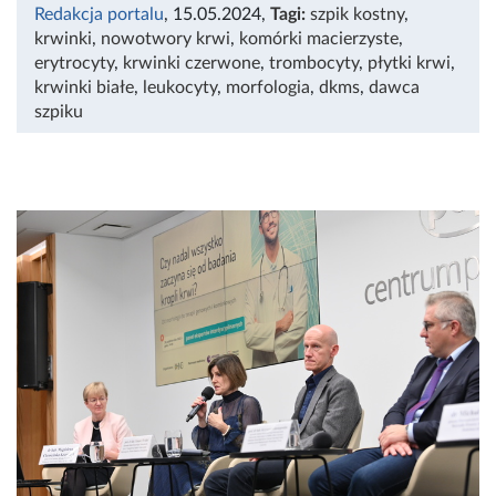
Redakcja portalu
, 15.05.2024
,
Tagi:
szpik kostny
,
krwinki
,
nowotwory krwi
,
komórki macierzyste
,
erytrocyty
,
krwinki czerwone
,
trombocyty
,
płytki krwi
,
krwinki białe
,
leukocyty
,
morfologia
,
dkms
,
dawca
szpiku