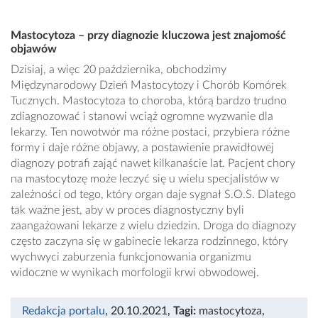
Mastocytoza – przy diagnozie kluczowa jest znajomość
objawów
Dzisiaj, a więc 20 października, obchodzimy
Międzynarodowy Dzień Mastocytozy i Chorób Komórek
Tucznych. Mastocytoza to choroba, którą bardzo trudno
zdiagnozować i stanowi wciąż ogromne wyzwanie dla
lekarzy. Ten nowotwór ma różne postaci, przybiera różne
formy i daje różne objawy, a postawienie prawidłowej
diagnozy potrafi zająć nawet kilkanaście lat. Pacjent chory
na mastocytozę może leczyć się u wielu specjalistów w
zależności od tego, który organ daje sygnał S.O.S. Dlatego
tak ważne jest, aby w proces diagnostyczny byli
zaangażowani lekarze z wielu dziedzin. Droga do diagnozy
często zaczyna się w gabinecie lekarza rodzinnego, który
wychwyci zaburzenia funkcjonowania organizmu
widoczne w wynikach morfologii krwi obwodowej.
Redakcja portalu
, 20.10.2021
,
Tagi:
mastocytoza
,