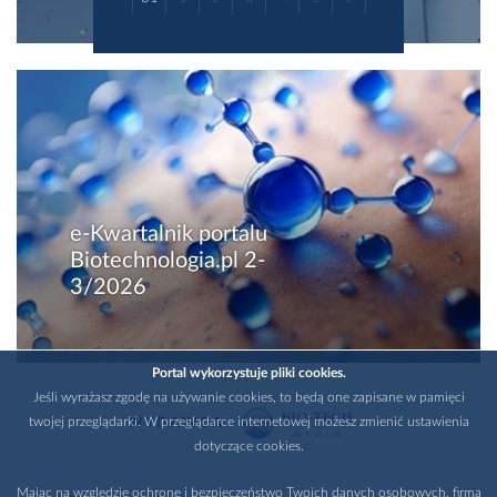
e-Kwartalnik portalu
Biotechnologia.pl 2-
3/2026
Portal wykorzystuje pliki cookies.
Jeśli wyrażasz zgodę na używanie cookies, to będą one zapisane w pamięci
twojej przeglądarki. W przeglądarce internetowej możesz zmienić ustawienia
WYDAWCA
dotyczące cookies.
Mając na względzie ochronę i bezpieczeństwo Twoich danych osobowych, firma