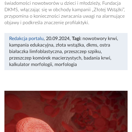
świadomości nowotworów u dzieci i młodzieży, Fundacja
DKMS, włączając się w obchody kampanii „Złotej Wstążki”,
przypomina o konieczności zwracania uwagi na alarmujące
objawy i podkreśla znaczenie profilaktyki.
Redakcja portalu
, 20.09.2024
,
Tagi:
nowotwory krwi
,
kampania edukacyjna
,
złota wstążka
,
dkms
,
ostra
białaczka limfoblastyczna
,
przeszczep szpiku
,
przeszczep komórek macierzystych
,
badania krwi
,
kalkulator morfologii
,
morfologia