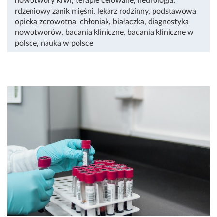
nowotwory krwi
,
terapie celowane
,
neurologia
,
rdzeniowy zanik mięśni
,
lekarz rodzinny
,
podstawowa
opieka zdrowotna
,
chłoniak
,
białaczka
,
diagnostyka
nowotworów
,
badania kliniczne
,
badania kliniczne w
polsce
,
nauka w polsce