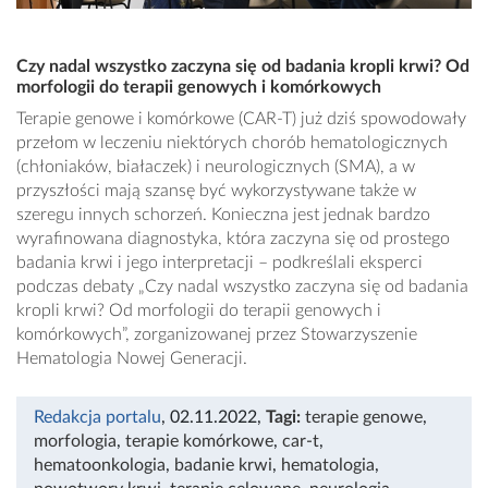
Czy nadal wszystko zaczyna się od badania kropli krwi? Od
morfologii do terapii genowych i komórkowych
Terapie genowe i komórkowe (CAR-T) już dziś spowodowały
przełom w leczeniu niektórych chorób hematologicznych
(chłoniaków, białaczek) i neurologicznych (SMA), a w
przyszłości mają szansę być wykorzystywane także w
szeregu innych schorzeń. Konieczna jest jednak bardzo
wyrafinowana diagnostyka, która zaczyna się od prostego
badania krwi i jego interpretacji – podkreślali eksperci
podczas debaty „Czy nadal wszystko zaczyna się od badania
kropli krwi? Od morfologii do terapii genowych i
komórkowych”, zorganizowanej przez Stowarzyszenie
Hematologia Nowej Generacji.
Redakcja portalu
, 02.11.2022
,
Tagi:
terapie genowe
,
morfologia
,
terapie komórkowe
,
car-t
,
hematoonkologia
,
badanie krwi
,
hematologia
,