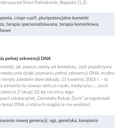
Interspaced Short Palindromic Repeats) [1,2].
openia
,
crispr-cas9
,
pluripotencjalne komórki
za
,
terapia spersonalizowana
,
terapia komórkowa
,
fixnet
nia pełnej sekwencji DNA
owiedź, jak zawsze zależy od kontekstu. Jeśli popatrzymy
 w medycynie dzięki poznaniu pełnej sekwencji DNA, trudno
minęły zaledwie dwie dekady. 25 kwietnia 2003 r. – to
a zmieniła na zawsze oblicze nauki, medycyny i… życie
wiecie! Z okazji 20-tej rocznicy tego
panii edukacyjnej „Genetyka Ratuje Życie” przygotowali
 temat DNA, o których mogliście nie wiedzieć.
owanie nowej generacji
,
ngs
,
genetyka
,
kampania