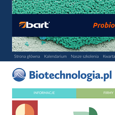
Strona główna
Kalendarium
Nasze szkolenia
Kwarta
INFORMACJE
FIRMY