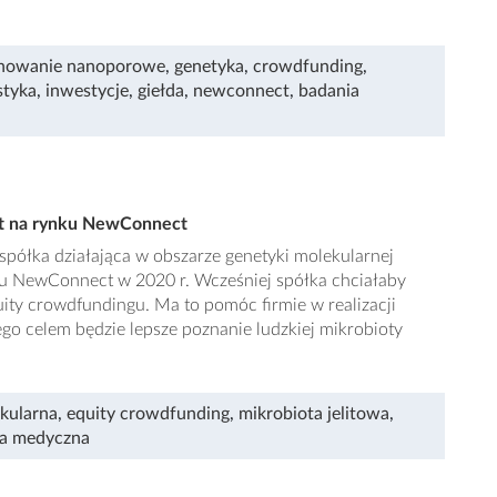
nowanie nanoporowe
,
genetyka
,
crowdfunding
,
styka
,
inwestycje
,
giełda
,
newconnect
,
badania
ut na rynku NewConnect
spółka działająca w obszarze genetyki molekularnej
ku NewConnect w 2020 r. Wcześniej spółka chciałaby
ity crowdfundingu. Ma to pomóc firmie w realizacji
go celem będzie lepsze poznanie ludzkiej mikrobioty
kularna
,
equity crowdfunding
,
mikrobiota jelitowa
,
ka medyczna