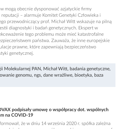
ów mogą obecnie dysponować azjatyckie firmy
 reputacji – alarmuje Komitet Genetyki Człowieka i
ego przewodniczący prof. Michał Witt wskazuje na pilną
estii diagnostyki i badań genetycznych. Ekspert w
lekceważenie tego problemu może mieć katastrofalne
bezpieczeństwem państwa. Zauważa, że inne europejskie
ulacje prawne, które zapewniają bezpieczeństwo
tyki genetycznej.
gii Molekularnej PAN
,
Michał Witt
,
badania genetyczne
,
nowanie genomu
,
ngs
,
dane wrażliwe
,
bioetyka
,
baza
VAX podpisały umowę o współpracy dot. wspólnych
iem na COVID-19
rmował, że w dniu 14 września 2020 r. spółka zależna