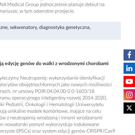
NA Medical Group jednocześnie planuje debiut na
enariusze, w tym odwrotne przejęcie.
czne
,
sekwenatory
,
diagnostyka genetyczna
,
ją edycję genów do walki z wrodzonymi chorobami
leczymy Neutropenię: wykorzystanie identyfikacji
nulocytów obojętnochłonnych jako nowych możliwości
cznych, nr umowy POIR.04.04.00-0 0-1603/18
ramu operacyjnego inteligentny rozwój 2014-2020,
iki Pediatrii, Onkologii i Hematologii Uniwersytetu
ją unikalne modele komórkowe, mające na celu
entów z neutropenią wrodzoną i innymi wrodzonymi
en nowatorski pomysł wykorzystuje indukowane
ierzyste (iPSCs) oraz system edycji genów CRISPR/Cas9