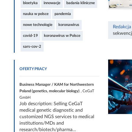
bioetyka
innowacje
badania kliniczne
nauka w polsce
pandemia
nowe technologie
koronawirus
Redakcja
sekwenc
covid-19
koronawirus w Polsce
sars-cov-2
OFERTY PRACY
Business Manager / KAM for Northwestern
Poland (genetics, molecular biology)
, CeGaT
GmbH
Job description: Selling CeGaT
medical genetic diagnostic and
customized NGS services to medical
institutions/MDs and
research/biotech/pharma...