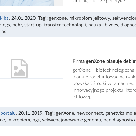
zmienią oblicze genetyki?
Skiba
, 24.01.2020
,
Tagi:
genxone
,
mikrobiom jelitowy
,
sekwencjo
y
,
ngs
,
ncbr
,
start-up
,
transfer technologii
,
nauka i biznes
,
diagno
rne
Firma genXone planuje debi
genXone – biotechnologiczna 
planuje zadebiutować na ryn
pozyskać środki w ramach equ
innowacyjnego projektu, które
jelitowej.
 portalu
, 20.11.2019
,
Tagi:
genXone
,
newconnect
,
genetyka mole
me
,
mikrobiom
,
ngs
,
sekwencjonowanie genomu
,
pcr
,
diagnosty