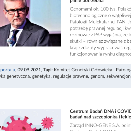
pilnie potrzebna”
Genomami ok. 100 tys. Polak
biotechnologiczne o wątpliwej
Patologii Molekularnej PAN. J
potrzebę prawnej regulacji kw
rozmowie z PAP wyjaśnia, że 
skutki – również związane z 
kraje zdołały wypracować reg
funkcjonowania rynku diagnos
 portalu
, 09.09.2021
,
Tagi:
Komitet Genetyki Człowieka i Patolo
yka genetyczna
,
genetyka
,
regulacje prawne
,
genom
,
sekwencjo
Centrum Badań DNA i COVID
badań nad szczepionką i lek
Zarząd INNO-GENE S.A. poinfo