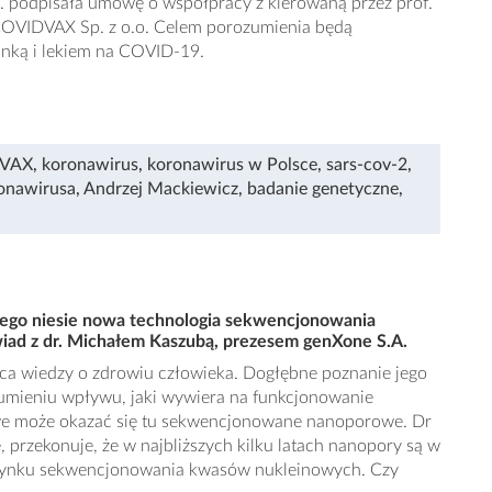
 podpisała umowę o współpracy z kierowaną przez prof.
COVIDVAX Sp. z o.o. Celem porozumienia będą
nką i lekiem na COVID-19.
VAX
,
koronawirus
,
koronawirus w Polsce
,
sars-cov-2
,
ronawirusa
,
Andrzej Mackiewicz
,
badanie genetyczne
,
ącego niesie nowa technologia sekwencjonowania
d z dr. Michałem Kaszubą, prezesem genXone S.A.
ica wiedzy o zdrowiu człowieka. Dogłębne poznanie jego
umieniu wpływu, jaki wywiera na funkcjonowanie
we może okazać się tu sekwencjonowane nanoporowe. Dr
 przekonuje, że w najbliższych kilku latach nanopory są w
ć rynku sekwencjonowania kwasów nukleinowych. Czy