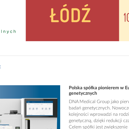
E
Polska spółka pionierem w E
genetycznych
DNA Medical Group jako pier
badań genetycznych. Nowoczes
kolejności wprowadzi na rodz
genetyczną, dzięki redukcji c
Celem spółki jest zwiększeni