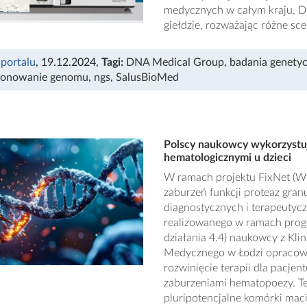
medycznych w całym kraju. D
giełdzie, rozważając różne sc
 portalu
, 19.12.2024
,
Tagi:
DNA Medical Group
,
badania genety
jonowanie genomu
,
ngs
,
SalusBioMed
Polscy naukowcy wykorzystu
hematologicznymi u dzieci
W ramach projektu FixNet (Wy
zaburzeń funkcji proteaz gra
diagnostycznych i terapeuty
realizowanego w ramach prog
działania 4.4) naukowcy z Klin
Medycznego w Łodzi opracowu
rozwinięcie terapii dla pacj
zaburzeniami hematopoezy. T
pluripotencjalne komórki mac