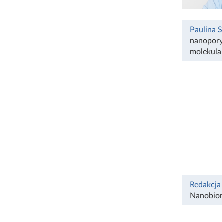
Paulina 
nanopor
molekula
Redakcja
Nanobio