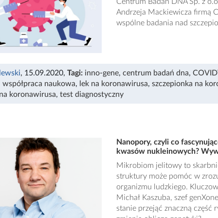
Centrum Badań DNA Sp. z o.o.
Andrzeja Mackiewicza firmą 
wspólne badania nad szczepio
lewski
, 15.09.2020
,
Tagi:
inno-gene
,
centrum badań dna
,
COVID
,
współpraca naukowa
,
lek na koronawirusa
,
szczepionka na ko
 na koronawirusa
,
test diagnostyczny
Nanopory, czyli co fascynuj
kwasów nukleinowych? Wywia
Mikrobiom jelitowy to skarbn
struktury może pomóc w zroz
organizmu ludzkiego. Kluczo
Michał Kaszuba, szef genXone,
stanie przejąć znaczną częś