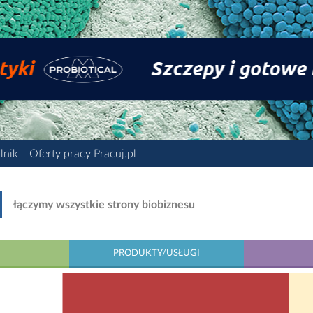
lnik
Oferty pracy Pracuj.pl
łączymy wszystkie strony biobiznesu
PRODUKTY/USŁUGI