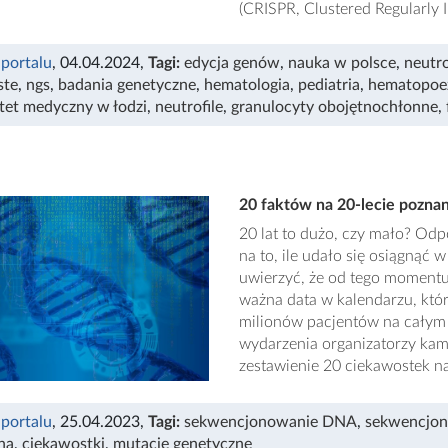
(CRISPR, Clustered Regularly 
 portalu
, 04.04.2024
,
Tagi:
edycja genów
,
nauka w polsce
,
neutr
ste
,
ngs
,
badania genetyczne
,
hematologia
,
pediatria
,
hematopoe
tet medyczny w łodzi
,
neutrofile
,
granulocyty obojętnochłonne
,
20 faktów na 20-lecie pozna
20 lat to dużo, czy mało? Odp
na to, ile udało się osiągnąć
uwierzyć, że od tego momentu 
ważna data w kalendarzu, któr
milionów pacjentów na całym ś
wydarzenia organizatorzy kam
zestawienie 20 ciekawostek na
 portalu
, 25.04.2023
,
Tagi:
sekwencjonowanie DNA
,
sekwencjon
na
,
ciekawostki
,
mutacje genetyczne