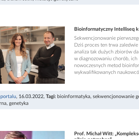
Bioinformatyczny Intelliseq k
Sekwencjonowanie pierwszego 
Dziś proces ten trwa zaledwie 
analiza tak dużych zbiorów d
w diagnozowaniu chorób, ich l
nowoczesnych metod bioinfor
wykwalifikowanych naukowców,
 portalu
, 16.03.2022
,
Tagi:
bioinformatyka
,
sekwencjonowanie 
rna
,
genetyka
Prof. Michał Witt: „Komplek