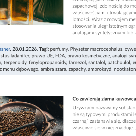
zapachowej, zdolnością do mo
właściwościami utrwalającymi 
lotności. Wraz z rozwojem met
stosowania uległ istotnym ogr
analogami syntetycznymi lub 
nsner
, 28.01.2026
,
Tagi:
perfumy
,
Physeter macrocephalus
,
cywe
stus ladanifer
,
prawo UE
,
FDA
,
prawo kosmetyczne
,
analogi sy
m
,
terpenoidy
,
fenylopropanoidy
,
farnezol
,
santalol
,
patchoulol
,
e
 z mchu dębowego
,
ambra szara
,
zapachy
,
ambroksyd
,
nootkaton
Co zawierają ziarna kawowca
Używkami nazywamy substancj
nie są typowymi produktami le
czarną”, zastanawia się, dlacz
właściwie się w niej znajduje. 