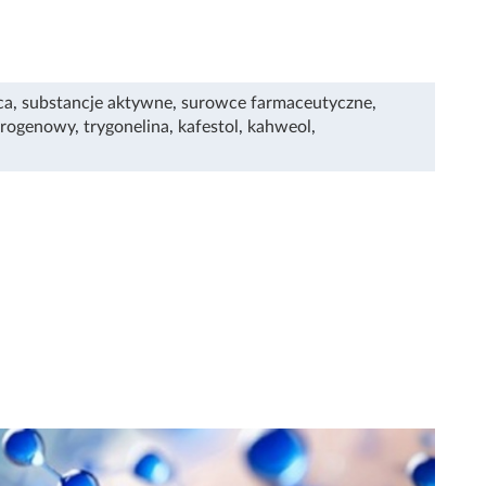
ca
,
substancje aktywne
,
surowce farmaceutyczne
,
orogenowy
,
trygonelina
,
kafestol
,
kahweol
,