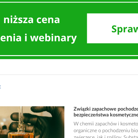
E
Związki zapachowe pochodzen
bezpieczeństwa kosmetyczn
W chemii zapachów i kosmetol
organiczne o pochodzeniu bi
zwierzęce, jak i rośliny. Subs