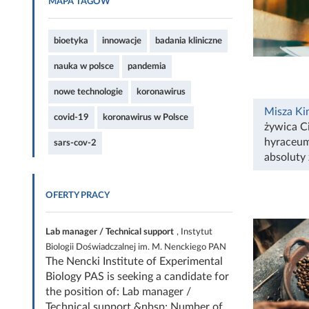
MAPA TAGÓW
bioetyka
innowacje
badania kliniczne
nauka w polsce
pandemia
nowe technologie
koronawirus
Misza Ki
covid-19
koronawirus w Polsce
żywica Ci
hyraceu
sars-cov-2
absoluty
OFERTY PRACY
Lab manager / Technical support
, Instytut
Biologii Doświadczalnej im. M. Nenckiego PAN
The Nencki Institute of Experimental
Biology PAS is seeking a candidate for
the position of: Lab manager /
Technical support &nbsp; Number of...