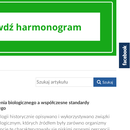
Szukaj
ia biologicznego a współczesne standardy
ego
ogii historycznie opisywano i wykorzystywano związki
ologicznym, których źródłem były zarówno organizmy
tancje te charakteryzowały się niskimi progami percepcji