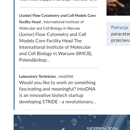
(Junior) Flow Cytometry and Cell Models Core
Facility Head
, International Institute of
Patrycja
Molecular and Cell Biology in Warsaw
paraceta
(Junior) Flow Cytometry and Cell
przeciwu
Models Core Facility Head The
International Institute of Molecular
and Cell Biology in Warsaw (IIMCB),
Poland&nbsp...
Laboratory Technician
, intoDNA
Would you like to work on something
fascinating and meaningful? intoDNA
is an innovative biotech startup
developing STRIDE - a revolutionary...
PREVIOUS
SIERPIEŃ 2026