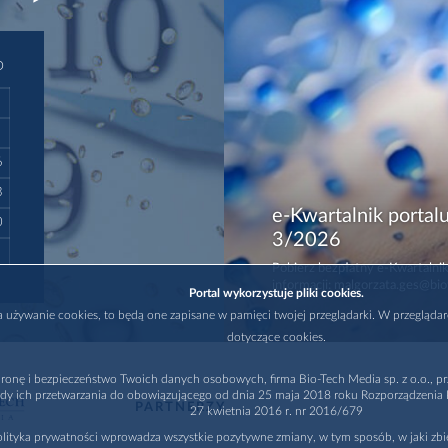
D
6
3
e-Kwartalnik portalu
0
3/2026
Pobierz bezpłatny e-Kwartalnik
informacji: malgorzata.ges@bio
Portal wykorzystuje pliki cookies.
na używanie cookies, to będą one zapisane w pamięci twojej przeglądarki. W przegląda
dotyczące cookies.
ronę i bezpieczeństwo Twoich danych osobowych, firma Bio-Tech Media sp. z o.o., pr
dy ich przetwarzania do obowiązującego od dnia 25 maja 2018 roku Rozporządzenia P
PARTNERZY
27 kwietnia 2016 r. nr 2016/679
lityka prywatności wprowadza wszystkie pozytywne zmiany, w tym sposób, w jaki zb