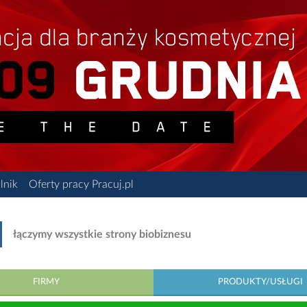
lnik
Oferty pracy Pracuj.pl
łączymy wszystkie strony biobiznesu
FIRMY
PRODUKTY/USŁUGI