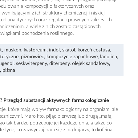
dulowania kompozycji olfaktorycznych oraz
wynikającymi z ich struktury chemicznej i niskiej
od analitycznych oraz regulacji prawnych zakres ich
aniczeniom, a wiele z nich zostało zastąpionych
związkami pochodzenia roślinnego.
t
,
muskon
,
kastoreum
,
indol
,
skatol
,
korzeń costusa
,
ntetyczne
,
piżmowiec
,
kompozycje zapachowe
,
lanolina
,
ugenol
,
seskwiterpeny
,
diterpeny
,
olejek sandałowy
,
,
piżma
? Przegląd substancji aktywnych farmakologicznie
e, które mają wpływ farmakologiczny na organizm, ale
czniczymi. Mało kto, pijąc pierwszą lub drugą „małą
ego tak bardzo potrzebuje jej każdego dnia, a także co
Jedyne, co zazwyczaj nam się z nią kojarzy, to kofeina.