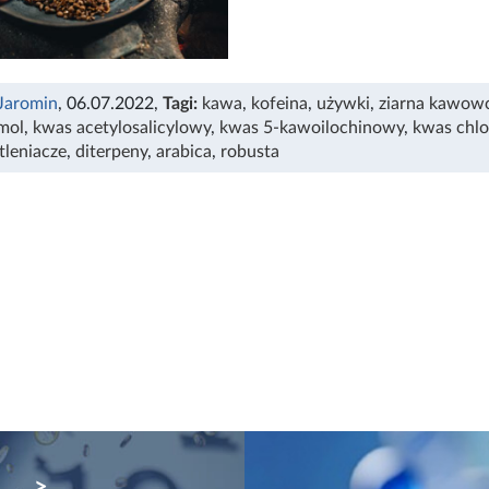
 Jaromin
, 06.07.2022
,
Tagi:
kawa
,
kofeina
,
używki
,
ziarna kawow
mol
,
kwas acetylosalicylowy
,
kwas 5-kawoilochinowy
,
kwas chl
tleniacze
,
diterpeny
,
arabica
,
robusta
NEXT