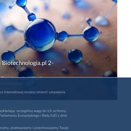
 Biotechnologia.pl 2-
 Biotechnologia.pl Więcej
technologia.pl
rce internetowej możesz zmienić ustawienia
zykładając szczególną wagę do ich ochrony,
arlamentu Europejskiego i Rady (UE) z dnia
ieramy, przetwarzamy i przechowujemy Twoje