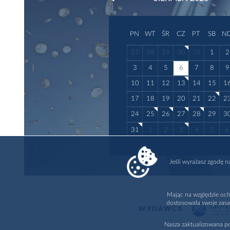
PN
WT
ŚR
CZ
PT
SB
N
27
28
29
30
31
1
2
3
4
5
6
7
8
9
10
11
12
13
14
15
1
17
18
19
20
21
22
2
24
25
26
27
28
29
3
31
1
2
3
4
5
6
Jeśli wyrażasz zgodę 
Mając na względzie och
dostosowała swoje zasa
WYDAWCA
Nasza zaktualizowana po