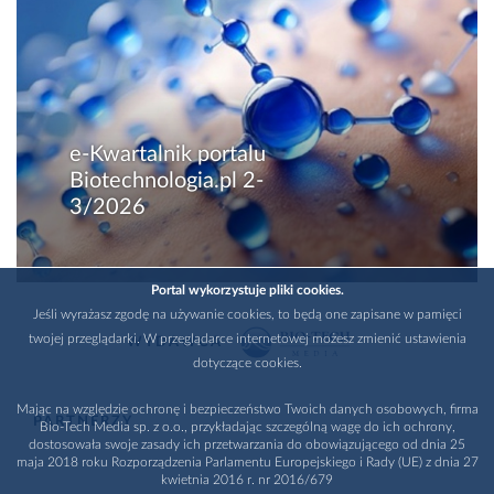
e-Kwartalnik portalu
Biotechnologia.pl 2-
3/2026
Portal wykorzystuje pliki cookies.
Jeśli wyrażasz zgodę na używanie cookies, to będą one zapisane w pamięci
twojej przeglądarki. W przeglądarce internetowej możesz zmienić ustawienia
WYDAWCA
dotyczące cookies.
Mając na względzie ochronę i bezpieczeństwo Twoich danych osobowych, firma
PARTNERZY
Bio-Tech Media sp. z o.o., przykładając szczególną wagę do ich ochrony,
dostosowała swoje zasady ich przetwarzania do obowiązującego od dnia 25
maja 2018 roku Rozporządzenia Parlamentu Europejskiego i Rady (UE) z dnia 27
kwietnia 2016 r. nr 2016/679