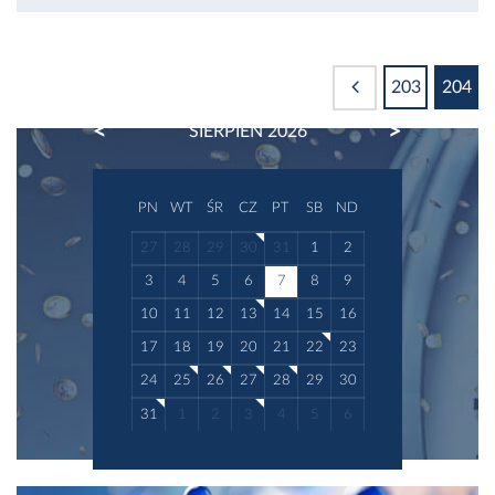
203
204
PREVIOUS
NEXT
SIERPIEŃ 2026
PN
WT
ŚR
CZ
PT
SB
ND
27
28
29
30
31
1
2
3
4
5
6
7
8
9
10
11
12
13
14
15
16
17
18
19
20
21
22
23
24
25
26
27
28
29
30
31
1
2
3
4
5
6