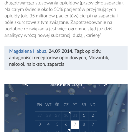
długotrwałego stosowania opioidów (przewlekłe zaparcia).
Na całym świecie około 50% pacjentów przyjmujących
opioidy (ok. 35 milionów pacjentów) cierpi na zaparcia i
bóle skurczowe z tym związane. Zapotrzebowanie na
podobne rozwiązania jest więc ogromne stąd już dziś
analitycy wróżą nowej substancji dużą „karierę”.
Magdalena Habuz
, 24.09.2014
,
Tagi:
opioidy
,
antagoniści receptorów opioidowych
,
Movantik
,
naloxol
,
nalokson
,
zaparcia
PREVIOUS
NEXT
SIERPIEŃ 2026
PN
WT
ŚR
CZ
PT
SB
ND
27
28
29
30
31
1
2
3
4
5
6
7
8
9