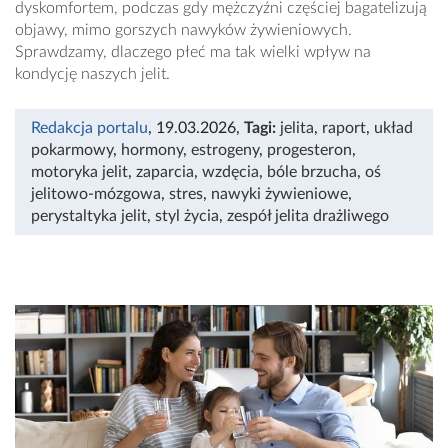
dyskomfortem, podczas gdy mężczyźni częściej bagatelizują
objawy, mimo gorszych nawyków żywieniowych.
Sprawdzamy, dlaczego płeć ma tak wielki wpływ na
kondycję naszych jelit.
Redakcja portalu
, 19.03.2026
,
Tagi:
jelita
,
raport
,
układ
pokarmowy
,
hormony
,
estrogeny
,
progesteron
,
motoryka jelit
,
zaparcia
,
wzdęcia
,
bóle brzucha
,
oś
jelitowo-mózgowa
,
stres
,
nawyki żywieniowe
,
perystaltyka jelit
,
styl życia
,
zespół jelita drażliwego