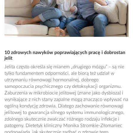
10 zdrowych nawyków poprawiających pracę i dobrostan
jelit
Jelita często określa się mianem „drugiego mózgu” – są nie
tylko fundamentem odporności, ale biorą też udział w
utrzymaniu równowagi hormonalnej, dobrego
samopoczucia psychicznego czy detoksykacji organizmu.
Zaburzenia w mikrobiocie jelitowej (znane jako dysbioza) i
wynikające z nich stany zapalne mogą znacząco wpływać na
ogólną kondycję zdrowia. Dlatego zachowanie równowagi
jelitowej to gwarancja silnego systemu immunologicznego,
zdolnego skutecznie zwalczać różnego rodzaju infekcje i
patogeny. Dietetyk kliniczny Monika Stromkie-Złomaniec
podpowiada, jak skutecznie zadbać o zdrowie tego