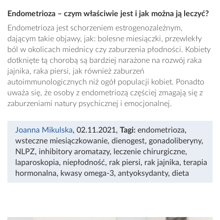
Endometrioza – czym właściwie jest i jak można ją leczyć?
Endometrioza jest schorzeniem estrogenozależnym,
dającym takie objawy, jak: bolesne miesiączki, przewlekły
ból w okolicach miednicy czy zaburzenia płodności. Kobiety
dotknięte tą chorobą są bardziej narażone na rozwój raka
jajnika, raka piersi, jak również zaburzeń
autoimmunologicznych niż ogół populacji kobiet. Ponadto
uważa się, że osoby z endometriozą częściej zmagają się z
zaburzeniami natury psychicznej i emocjonalnej.
Joanna Mikulska
, 02.11.2021
,
Tagi:
endometrioza
,
wsteczne miesiączkowanie
,
dienogest
,
gonadoliberyny
,
NLPZ
,
inhibitory aromatazy
,
leczenie chirurgiczne
,
laparoskopia
,
niepłodność
,
rak piersi
,
rak jajnika
,
terapia
hormonalna
,
kwasy omega-3
,
antyoksydanty
,
dieta