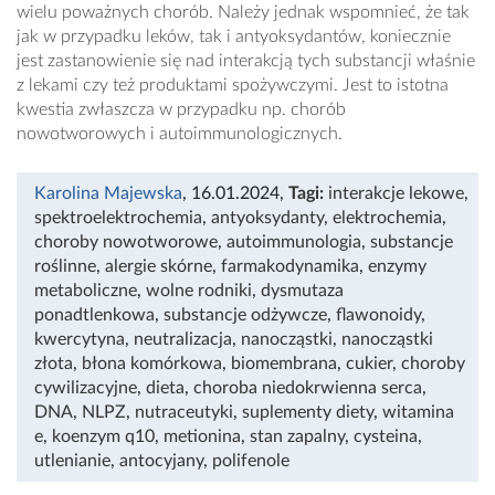
wielu poważnych chorób. Należy jednak wspomnieć, że tak
jak w przypadku leków, tak i antyoksydantów, koniecznie
jest zastanowienie się nad interakcją tych substancji właśnie
z lekami czy też produktami spożywczymi. Jest to istotna
kwestia zwłaszcza w przypadku np. chorób
nowotworowych i autoimmunologicznych.
Karolina Majewska
, 16.01.2024
,
Tagi:
interakcje lekowe
,
spektroelektrochemia
,
antyoksydanty
,
elektrochemia
,
choroby nowotworowe
,
autoimmunologia
,
substancje
roślinne
,
alergie skórne
,
farmakodynamika
,
enzymy
metaboliczne
,
wolne rodniki
,
dysmutaza
ponadtlenkowa
,
substancje odżywcze
,
flawonoidy
,
kwercytyna
,
neutralizacja
,
nanocząstki
,
nanocząstki
złota
,
błona komórkowa
,
biomembrana
,
cukier
,
choroby
cywilizacyjne
,
dieta
,
choroba niedokrwienna serca
,
DNA
,
NLPZ
,
nutraceutyki
,
suplementy diety
,
witamina
e
,
koenzym q10
,
metionina
,
stan zapalny
,
cysteina
,
utlenianie
,
antocyjany
,
polifenole