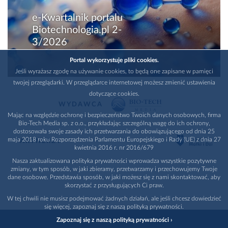
e-Kwartalnik portalu
Biotechnologia.pl 2-
3/2026
Portal wykorzystuje pliki cookies.
Jeśli wyrażasz zgodę na używanie cookies, to będą one zapisane w pamięci
twojej przeglądarki. W przeglądarce internetowej możesz zmienić ustawienia
dotyczące cookies.
WYDAWCA
Mając na względzie ochronę i bezpieczeństwo Twoich danych osobowych, firma
Bio-Tech Media sp. z o.o., przykładając szczególną wagę do ich ochrony,
dostosowała swoje zasady ich przetwarzania do obowiązującego od dnia 25
maja 2018 roku Rozporządzenia Parlamentu Europejskiego i Rady (UE) z dnia 27
PARTNERZY
kwietnia 2016 r. nr 2016/679
Nasza zaktualizowana polityka prywatności wprowadza wszystkie pozytywne
zmiany, w tym sposób, w jaki zbieramy, przetwarzamy i przechowujemy Twoje
dane osobowe. Przedstawia sposób, w jaki możesz się z nami skontaktować, aby
skorzystać z przysługujących Ci praw.
W tej chwili nie musisz podejmować żadnych działań, ale jeśli chcesz dowiedzieć
się więcej, zapoznaj się z naszą polityką prywatności.
Zapoznaj się z naszą polityką prywatności ›