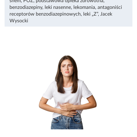
snem
,
POZ
,
podstawowa opieka zdrowotna
,
benzodiazepiny
,
leki nasenne
,
lekomania
,
antagoniści
receptorów benzodiazepinowych
,
leki „Z”
,
Jacek
Wysocki