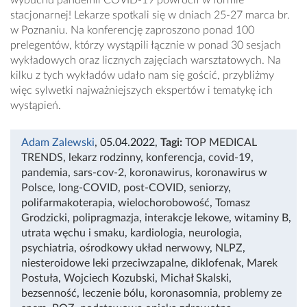
stacjonarnej! Lekarze spotkali się w dniach 25-27 marca br.
w Poznaniu. Na konferencję zaproszono ponad 100
prelegentów, którzy wystąpili łącznie w ponad 30 sesjach
wykładowych oraz licznych zajęciach warsztatowych. Na
kilku z tych wykładów udało nam się gościć, przybliżmy
więc sylwetki najważniejszych ekspertów i tematykę ich
wystąpień.
Adam Zalewski
, 05.04.2022
,
Tagi:
TOP MEDICAL
TRENDS
,
lekarz rodzinny
,
konferencja
,
covid-19
,
pandemia
,
sars-cov-2
,
koronawirus
,
koronawirus w
Polsce
,
long-COVID
,
post-COVID
,
seniorzy
,
polifarmakoterapia
,
wielochorobowość
,
Tomasz
Grodzicki
,
polipragmazja
,
interakcje lekowe
,
witaminy B
,
utrata węchu i smaku
,
kardiologia
,
neurologia
,
psychiatria
,
ośrodkowy układ nerwowy
,
NLPZ
,
niesteroidowe leki przeciwzapalne
,
diklofenak
,
Marek
Postuła
,
Wojciech Kozubski
,
Michał Skalski
,
bezsenność
,
leczenie bólu
,
koronasomnia
,
problemy ze