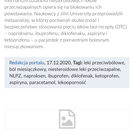
mechanizm działania niesteroidowych leków
przeciwzapalnych opiera się na blokowaniu ich
powstawania. Naukowcy z Jilin University przeprowadzili
metaanalizę, w której porównali skuteczność i
bezpieczeństwo stosowania pięciu leków bez recepty (OTC)
– naproksenu, ibuprofenu, diklofenaku, aspiryny i
ketoprofenu – u pacjentek z pierwotnym bolesnym
miesiączkowaniem.
Redakcja portalu
, 17.12.2020
,
Tagi:
leki przeciwbólowe
,
ból miesiączkowy
,
niesteroidowe leki przeciwzapalne
,
NLPZ
,
naproksen
,
ibuprofen
,
diklofenak
,
ketoprofen
,
aspiryna
,
paracetamol
,
lekooporność