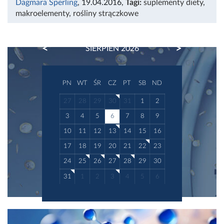
Dagmara Sperling
, 19.04.2016
,
Tagi:
suplementy diety
,
makroelementy
,
rośliny strączkowe
PREVIOUS
NEXT
SIERPIEŃ 2026
PN
WT
ŚR
CZ
PT
SB
ND
27
28
29
30
31
1
2
3
4
5
6
7
8
9
10
11
12
13
14
15
16
17
18
19
20
21
22
23
24
25
26
27
28
29
30
31
1
2
3
4
5
6