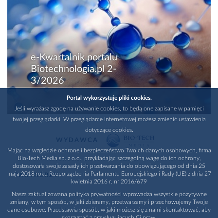
e-Kwartalnik portalu
Biotechnologia.pl 2-
3/2026
Portal wykorzystuje pliki cookies.
Jeśli wyrażasz zgodę na używanie cookies, to będą one zapisane w pamięci
twojej przeglądarki. W przeglądarce internetowej możesz zmienić ustawienia
dotyczące cookies.
WYDAWCA
Mając na względzie ochronę i bezpieczeństwo Twoich danych osobowych, firma
Bio-Tech Media sp. z o.o., przykładając szczególną wagę do ich ochrony,
dostosowała swoje zasady ich przetwarzania do obowiązującego od dnia 25
maja 2018 roku Rozporządzenia Parlamentu Europejskiego i Rady (UE) z dnia 27
PARTNERZY
kwietnia 2016 r. nr 2016/679
Nasza zaktualizowana polityka prywatności wprowadza wszystkie pozytywne
zmiany, w tym sposób, w jaki zbieramy, przetwarzamy i przechowujemy Twoje
dane osobowe. Przedstawia sposób, w jaki możesz się z nami skontaktować, aby
skorzystać z przysługujących Ci praw.