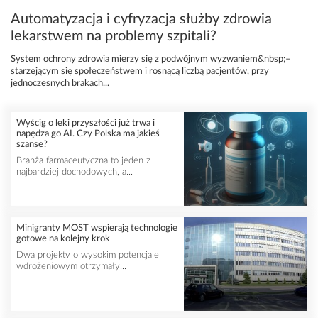
Automatyzacja i cyfryzacja służby zdrowia
lekarstwem na problemy szpitali?
System ochrony zdrowia mierzy się z podwójnym wyzwaniem&nbsp;–
starzejącym się społeczeństwem i rosnącą liczbą pacjentów, przy
jednoczesnych brakach...
Wyścig o leki przyszłości już trwa i
napędza go AI. Czy Polska ma jakieś
szanse?
Branża farmaceutyczna to jeden z
najbardziej dochodowych, a...
Minigranty MOST wspierają technologie
gotowe na kolejny krok
Dwa projekty o wysokim potencjale
wdrożeniowym otrzymały...