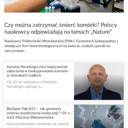
Czy można zatrzymać śmierć komórki? Polscy
naukowcy odpowiadają na łamach „Nature”
Naukowcy Politechniki Wrocławskiej (PWr) i Genentech,&nbsp;jednej z
wiodących firm biotechnologicznych na świecie, znaleźli sposób na
zatrzymanie...
Instytut Nenckiego chce lepiej poznać
zaburzenia w funkcjonowaniu komórki
w chorobach rzadkich
Od 20 lat naukowcy z Instytutu
Nenckiego zajmują si...
BioOpen Talk #25 – Jak genetyka
zmienia współczesną medycynę? I Dr n.
med. Marzena Wojtaszewska
Dwa przełomowe momenty na zawsze