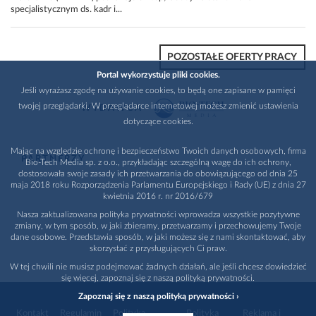
specjalistycznym ds. kadr i...
POZOSTAŁE OFERTY PRACY
Portal wykorzystuje pliki cookies.
Jeśli wyrażasz zgodę na używanie cookies, to będą one zapisane w pamięci
twojej przeglądarki. W przeglądarce internetowej możesz zmienić ustawienia
WYDAWCA
dotyczące cookies.
Mając na względzie ochronę i bezpieczeństwo Twoich danych osobowych, firma
PARTNERZY
Bio-Tech Media sp. z o.o., przykładając szczególną wagę do ich ochrony,
dostosowała swoje zasady ich przetwarzania do obowiązującego od dnia 25
maja 2018 roku Rozporządzenia Parlamentu Europejskiego i Rady (UE) z dnia 27
kwietnia 2016 r. nr 2016/679
Nasza zaktualizowana polityka prywatności wprowadza wszystkie pozytywne
zmiany, w tym sposób, w jaki zbieramy, przetwarzamy i przechowujemy Twoje
dane osobowe. Przedstawia sposób, w jaki możesz się z nami skontaktować, aby
skorzystać z przysługujących Ci praw.
W tej chwili nie musisz podejmować żadnych działań, ale jeśli chcesz dowiedzieć
się więcej, zapoznaj się z naszą polityką prywatności.
Zapoznaj się z naszą polityką prywatności ›
Kontakt
Regulamin
Polityka
Polityka
Reklama i