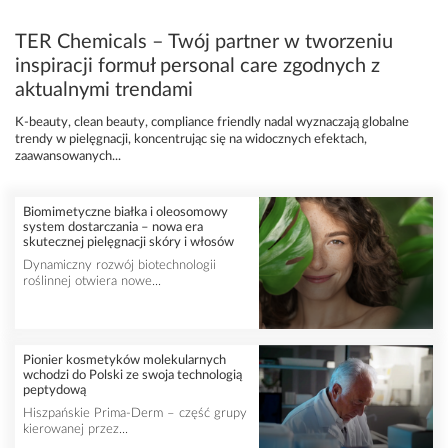
TER Chemicals – Twój partner w tworzeniu
inspiracji formuł personal care zgodnych z
aktualnymi trendami
K-beauty, clean beauty, compliance friendly nadal wyznaczają globalne
trendy w pielęgnacji, koncentrując się na widocznych efektach,
zaawansowanych...
Biomimetyczne białka i oleosomowy
system dostarczania – nowa era
skutecznej pielęgnacji skóry i włosów
Dynamiczny rozwój biotechnologii
roślinnej otwiera nowe...
Pionier kosmetyków molekularnych
wchodzi do Polski ze swoja technologią
peptydową
Hiszpańskie Prima-Derm – część grupy
kierowanej przez...