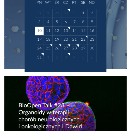
PN
WT
ŚR
CZ
PT
SB
ND
27
28
29
30
31
1
2
3
4
5
6
7
8
9
10
11
12
13
14
15
16
17
18
19
20
21
22
23
24
25
26
27
28
29
30
31
1
2
3
4
5
6
BioOpen Talk #23 –
Organoidy w terapii
chorób neurologicznych
i onkologicznych I Dawid