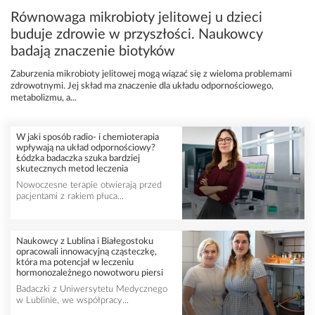
Równowaga mikrobioty jelitowej u dzieci
buduje zdrowie w przyszłości. Naukowcy
badają znaczenie biotyków
Zaburzenia mikrobioty jelitowej mogą wiązać się z wieloma problemami
zdrowotnymi. Jej skład ma znaczenie dla układu odpornościowego,
metabolizmu, a...
W jaki sposób radio- i chemioterapia
wpływają na układ odpornościowy?
Łódzka badaczka szuka bardziej
skutecznych metod leczenia
Nowoczesne terapie otwierają przed
pacjentami z rakiem płuca...
Naukowcy z Lublina i Białegostoku
opracowali innowacyjną cząsteczkę,
która ma potencjał w leczeniu
hormonozależnego nowotworu piersi
Badaczki z Uniwersytetu Medycznego
w Lublinie, we współpracy...