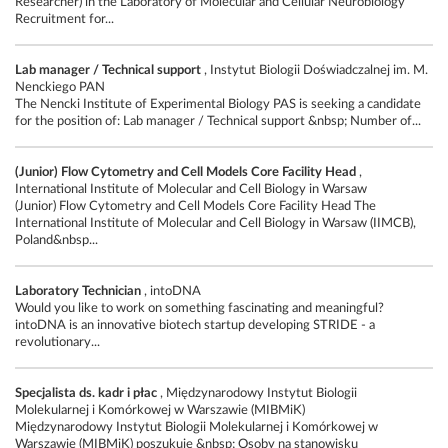
Researcher) in the Laboratory of Molecular and Cellular Neurobiology
Recruitment for...
Lab manager / Technical support
, Instytut Biologii Doświadczalnej im. M.
Nenckiego PAN
The Nencki Institute of Experimental Biology PAS is seeking a candidate
for the position of: Lab manager / Technical support &nbsp; Number of...
(Junior) Flow Cytometry and Cell Models Core Facility Head
,
International Institute of Molecular and Cell Biology in Warsaw
(Junior) Flow Cytometry and Cell Models Core Facility Head The
International Institute of Molecular and Cell Biology in Warsaw (IIMCB),
Poland&nbsp...
Laboratory Technician
, intoDNA
Would you like to work on something fascinating and meaningful?
intoDNA is an innovative biotech startup developing STRIDE - a
revolutionary...
Specjalista ds. kadr i płac
, Międzynarodowy Instytut Biologii
Molekularnej i Komórkowej w Warszawie (MIBMiK)
Międzynarodowy Instytut Biologii Molekularnej i Komórkowej w
Warszawie (MIBMiK) poszukuje &nbsp; Osoby na stanowisku