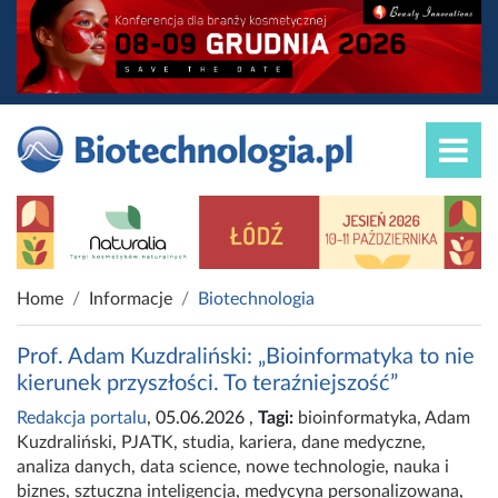
Home
Informacje
Biotechnologia
Prof. Adam Kuzdraliński: „Bioinformatyka to nie
kierunek przyszłości. To teraźniejszość”
Redakcja portalu
, 05.06.2026
,
Tagi:
bioinformatyka
,
Adam
Kuzdraliński
,
PJATK
,
studia
,
kariera
,
dane medyczne
,
analiza danych
,
data science
,
nowe technologie
,
nauka i
biznes
,
sztuczna inteligencja
,
medycyna personalizowana
,