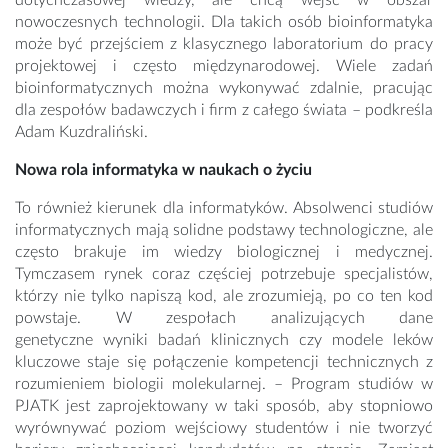
dotychczasowej wiedzy, ale chcą wejść w obszar
nowoczesnych technologii. Dla takich osób bioinformatyka
może być przejściem z klasycznego laboratorium do pracy
projektowej i często międzynarodowej. Wiele zadań
bioinformatycznych można wykonywać zdalnie, pracując
dla zespołów badawczych i firm z całego świata – podkreśla
Adam Kuzdraliński.
Nowa rola informatyka w naukach o życiu
To również kierunek dla informatyków. Absolwenci studiów
informatycznych mają solidne podstawy technologiczne, ale
często brakuje im wiedzy biologicznej i medycznej.
Tymczasem rynek coraz częściej potrzebuje specjalistów,
którzy nie tylko napiszą kod, ale zrozumieją, po co ten kod
powstaje. W zespołach analizujących dane
genetyczne wyniki badań klinicznych czy modele leków
kluczowe staje się połączenie kompetencji technicznych z
rozumieniem biologii molekularnej. – Program studiów w
PJATK jest zaprojektowany w taki sposób, aby stopniowo
wyrównywać poziom wejściowy studentów i nie tworzyć