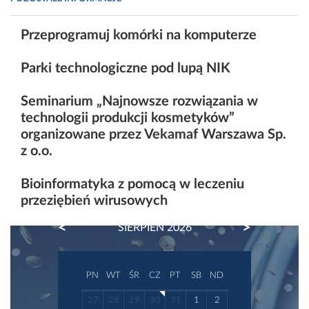
Przeprogramuj komórki na komputerze
Parki technologiczne pod lupą NIK
Seminarium „Najnowsze rozwiązania w
technologii produkcji kosmetyków”
organizowane przez Vekamaf Warszawa Sp.
z o.o.
Bioinformatyka z pomocą w leczeniu
przeziębień wirusowych
PREVIOUS
NEXT
SIERPIEŃ 2026
PN
WT
ŚR
CZ
PT
SB
ND
27
28
29
30
31
1
2