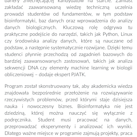
bariery zniechęcającej kandydatów na starcie. Zamiast
zakładać zaawansowaną wiedzę techniczną uczelnia
prowadzi studentów od fundamentów, w tym podstaw
bioinformatyki, baz danych oraz wprowadzenia do analizy
danych biologicznych. Kluczową rolę odgrywa tu
praktyczne podejście do narzędzi, takich jak Python, Linux
czy środowiska analizy danych, które są nauczane od
podstaw, a następnie systematycznie rozwijane. Dzięki temu
studenci płynnie przechodzą od zagadnień bazowych do
bardziej zaawansowanych zastosowań, takich jak analiza
sekwencji DNA czy elementy machine learning w biologii
obliczeniowej – dodaje ekspert PJATK.
Program został skonstruowany tak, aby akademicka wiedza
znajdowała bezpośrednie przełożenie na rozwiązywanie
rzeczywistych problemów, przed którymi staje dzisiejsza
nauka i nowoczesny biznes. Bioinformatyka nie jest
dziedziną, której można nauczyć się wyłącznie z
podręcznika. Student musi pracować na danych,
przeprowadzać eksperymenty i analizować ich wyniki.
Dlatego ważne miejsce w programie zajmują projekty, praca