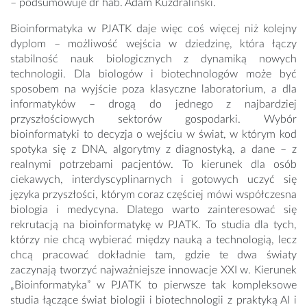
– podsumowuje dr hab. Adam Kuzdraliński.
Bioinformatyka w PJATK daje więc coś więcej niż kolejny
dyplom – możliwość wejścia w dziedzinę, która łączy
stabilność nauk biologicznych z dynamiką nowych
technologii. Dla biologów i biotechnologów może być
sposobem na wyjście poza klasyczne laboratorium, a dla
informatyków – drogą do jednego z najbardziej
przyszłościowych sektorów gospodarki. Wybór
bioinformatyki to decyzja o wejściu w świat, w którym kod
spotyka się z DNA, algorytmy z diagnostyką, a dane – z
realnymi potrzebami pacjentów. To kierunek dla osób
ciekawych, interdyscyplinarnych i gotowych uczyć się
języka przyszłości, którym coraz częściej mówi współczesna
biologia i medycyna. Dlatego warto zainteresować się
rekrutacją na bioinformatykę w PJATK. To studia dla tych,
którzy nie chcą wybierać między nauką a technologią, lecz
chcą pracować dokładnie tam, gdzie te dwa światy
zaczynają tworzyć najważniejsze innowacje XXI w. Kierunek
„Bioinformatyka” w PJATK to pierwsze tak kompleksowe
studia łączące świat biologii i biotechnologii z praktyką AI i