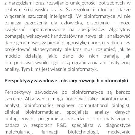
z narzędziami oraz rozwijanie umiejętności potrzebnych w
realnym środowisku pracy. Szczególnie istotne jest także
włączenie sztucznej inteligencji. W bioinformatyce AI nie
oznacza zagrożenia dla człowieka, przeciwnie – może
zwiększać zapotrzebowanie na specjalistów. Algorytmy
pomagają wskazywać kandydatów na nowe leki, analizować
dane genomowe, wspierać diagnostykę chorób rzadkich czy
projektować eksperymenty, ale ktoś musi rozumieć, jak te
modele działają, jakie dane do nich trafiają, jak
interpretować wyniki i gdzie są ograniczenia automatycznej
analizy. Tym kimś jest właśnie bioinformatyk.
Perspektywy zawodowe i obszary rozwoju bioinformatyki
Perspektywy zawodowe po bioinformatyce są bardzo
szerokie. Absolwenci mogą pracować jako: bioinformatics
analyst, bioinformatics engineer, computational biologist,
clinical bioinformatician, specjalista analizy danych
biologicznych, programista narzędzi bioinformatycznych,
badacz w zespołach R&D, specjalista w diagnostyce
molekularnej, farmacji, biotechnologii, medycynie