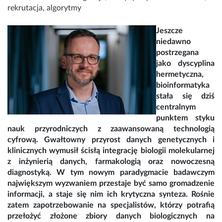
rekrutacja
,
algorytmy
Jeszcze
niedawno
postrzegana
jako dyscyplina
hermetyczna,
bioinformatyka
stała się dziś
centralnym
punktem styku
nauk przyrodniczych z zaawansowaną technologią
cyfrową. Gwałtowny przyrost danych genetycznych i
klinicznych wymusił ścisłą integrację biologii molekularnej
z inżynierią danych, farmakologią oraz nowoczesną
diagnostyką. W tym nowym paradygmacie badawczym
największym wyzwaniem przestaje być samo gromadzenie
informacji, a staje się nim ich krytyczna synteza. Rośnie
zatem zapotrzebowanie na specjalistów, którzy potrafią
przełożyć złożone zbiory danych biologicznych na