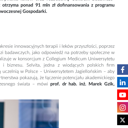
t otrzyma ponad 91 mln zł dofinansowania z programu
owoczesnej Gospodarki.
kresie innowacyjnych terapii i leków przyszłości, poprzez
i badawczych, jako odpowiedź na potrzeby społeczne w
realizuje w konsorcjum z Collegium Medicum Uniwersytetu
 i biznesu. Selvita, jedna z wiodących polskich firm
zą uczelnią w Polsce – Uniwersytetem Jagiellońskim – aby
rtnerstwa pokazują, że łączenie potencjału akademickiego
zesnego świata – mówi
prof. dr hab. inż. Marek Gzik,