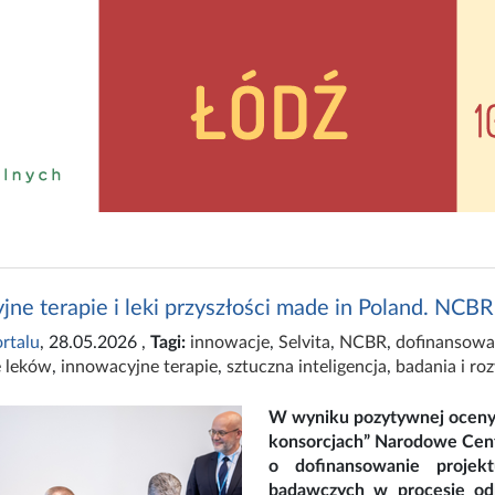
ne terapie i leki przyszłości made in Poland. NCBR
rtalu
, 28.05.2026
,
Tagi:
innowacje
,
Selvita
,
NCBR
,
dofinansowa
 leków
,
innowacyjne terapie
,
sztuczna inteligencja
,
badania i ro
W wyniku pozytywnej oceny 
konsorcjach” Narodowe Cent
o dofinansowanie projek
badawczych w procesie od