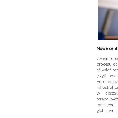
Nowe cent
Celem proj
procesu od
również ro
(czyli inn
Europejski
infrastruk
w obszar
terapeutyc
inteligencj
globalnych 