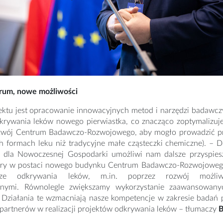
rum, nowe możliwości
ektu jest opracowanie innowacyjnych metod i narzędzi badawcz
krywania leków nowego pierwiastka, co znacząco zoptymalizuj
zwój Centrum Badawczo-Rozwojowego, aby mogło prowadzić 
ych formach leku niż tradycyjne małe cząsteczki chemiczne).
e dla Nowoczesnej Gospodarki umożliwi nam dalsze przyspies
tury w postaci nowego budynku Centrum Badawczo-Rozwojowego.
ze odkrywania leków, m.in. poprzez rozwój możli
znymi. Równolegle zwiększamy wykorzystanie zaawansowany
i. Działania te wzmacniają nasze kompetencje w zakresie badań 
partnerów w realizacji projektów odkrywania leków – tłumaczy
B