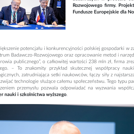
Rozwojowego firmy. Projek
Fundusze Europejskie dla N
iększenie potencjału i konkurencyjności polskiej gospodarki w za
trum Badawczo-Rozwojowego oraz opracowanie metod i narzędz
rowia publicznego”, o całkowitej wartości 238 mln zł, firma z
kiego. – To znakomity przykład skutecznej współpracy nauki
gicznych, zatrudniająca setki naukowców, łączy siły z najstars
zwijać technologie służące całemu społeczeństwu. Tego typu pa
czeniem przemysłu pozwala odpowiadać na wyzwania współc
er nauki i szkolnictwa wyższego
.