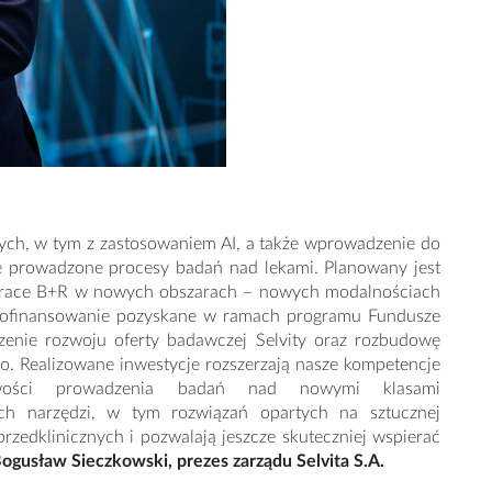
ych, w tym z zastosowaniem AI, a także wprowadzenie do
e prowadzone procesy badań nad lekami. Planowany jest
prace B+R w nowych obszarach – nowych modalnościach
 – Dofinansowanie pozyskane w ramach programu Fundusze
zenie rozwoju oferty badawczej Selvity oraz rozbudowę
 Realizowane inwestycje rozszerzają nasze kompetencje
wości prowadzenia badań nad nowymi klasami
ch narzędzi, w tym rozwiązań opartych na sztucznej
przedklinicznych i pozwalają jeszcze skuteczniej wspierać
ogusław Sieczkowski, prezes zarządu Selvita S.A.