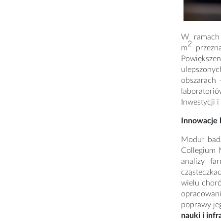
W ramach p
2
m
przezna
Powiększen
ulepszonyc
obszarach 
laboratorió
Inwestycji 
Innowacje
Moduł bada
Collegium 
analizy fa
cząsteczkac
wielu chor
opracowani
poprawy je
nauki i inf