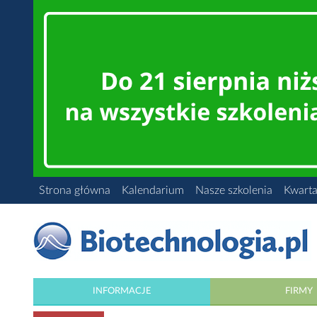
Strona główna
Kalendarium
Nasze szkolenia
Kwarta
INFORMACJE
FIRMY