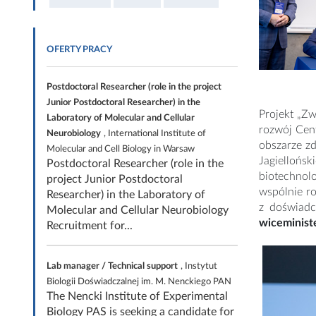
OFERTY PRACY
Postdoctoral Researcher (role in the project
Junior Postdoctoral Researcher) in the
Projekt „Zw
Laboratory of Molecular and Cellular
rozwój Cen
Neurobiology
, International Institute of
obszarze zd
Molecular and Cell Biology in Warsaw
Jagiellońs
Postdoctoral Researcher (role in the
biotechnolo
project Junior Postdoctoral
wspólnie ro
Researcher) in the Laboratory of
z doświad
Molecular and Cellular Neurobiology
wiceminist
Recruitment for...
Lab manager / Technical support
, Instytut
Biologii Doświadczalnej im. M. Nenckiego PAN
The Nencki Institute of Experimental
Biology PAS is seeking a candidate for