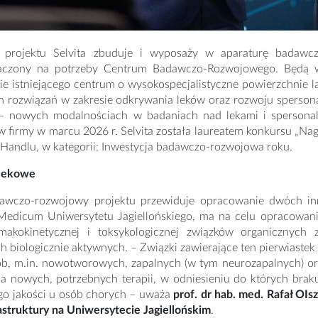
rojektu Selvita zbuduje i wyposaży w aparaturę badawczą
czony na potrzeby Centrum Badawczo-Rozwojowego. Będą w ni
ie istniejącego centrum o wysokospecjalistyczne powierzchnie 
h rozwiązań w zakresie odkrywania leków oraz rozwoju sperso
– nowych modalnościach w badaniach nad lekami i spersonal
w firmy w marcu 2026 r. Selvita została laureatem konkursu „Na
i Handlu, w kategorii: Inwestycja badawczo-rozwojowa roku.
 lekowe
wczo-rozwojowy projektu przewiduje opracowanie dwóch inno
Medicum Uniwersytetu Jagiellońskiego, ma na celu opracowani
rmakokinetycznej i toksykologicznej związków organicznych
h biologicznie aktywnych. – Związki zawierające ten pierwiaste
ób, m.in. nowotworowych, zapalnych (w tym neurozapalnych) or
a nowych, potrzebnych terapii, w odniesieniu do których braku
go jakości u osób chorych – uważa
prof. dr hab. med. Rafał OI
rastruktury na Uniwersytecie Jagiellońskim
.