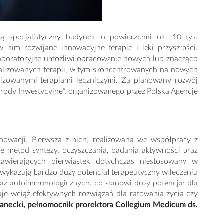
 specjalistyczny budynek o powierzchni ok. 10 tys.
m rozwijane innowacyjne terapie i leki przyszłości.
laboratoryjne umożliwi opracowanie nowych lub znacząco
nalizowanych terapii, w tym skoncentrowanych na nowych
izowanymi terapiami leczniczymi. Za planowany rozwój
grody Inwestycyjne”, organizowanego przez Polską Agencję
wacji. Pierwsza z nich, realizowana we współpracy z
e metod syntezy, oczyszczania, badania aktywności oraz
 zawierających pierwiastek dotychczas niestosowany w
k wykazują bardzo duży potencjał terapeutyczny w leczeniu
az autoimmunologicznych, co stanowi duży potencjał dla
je wciąż efektywnych rozwiązań dla ratowania życia czy
szanecki, pełnomocnik prorektora Collegium Medicum ds.