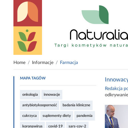
Home
Informacje
Farmacja
MAPA TAGÓW
Innowacyj
Redakcja po
odkrywanie
onkologia
innowacje
antybiotykooporność
badania kliniczne
cukrzyca
suplementy diety
pandemia
koronawirus
covid-19
sars-cov-2