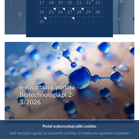
17
18
19
20
21
22
23
24
25
26
27
28
29
30
31
1
2
3
4
5
6
e-Kwartalnik portalu
Biotechnologia.pl 2-
3/2026
Portal wykorzystuje pliki cookies.
Jeśli wyrażasz zgodę na używanie cookies, to będą one zapisane w pamięci