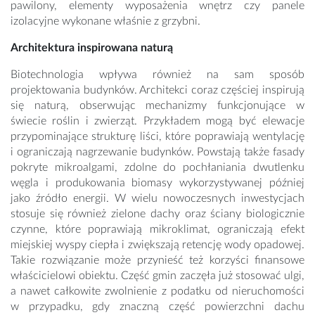
pawilony, elementy wyposażenia wnętrz czy panele
izolacyjne wykonane właśnie z grzybni.
Architektura inspirowana naturą
Biotechnologia wpływa również na sam sposób
projektowania budynków. Architekci coraz częściej inspirują
się naturą, obserwując mechanizmy funkcjonujące w
świecie roślin i zwierząt. Przykładem mogą być elewacje
przypominające strukturę liści, które poprawiają wentylację
i ograniczają nagrzewanie budynków. Powstają także fasady
pokryte mikroalgami, zdolne do pochłaniania dwutlenku
węgla i produkowania biomasy wykorzystywanej później
jako źródło energii. W wielu nowoczesnych inwestycjach
stosuje się również zielone dachy oraz ściany biologicznie
czynne, które poprawiają mikroklimat, ograniczają efekt
miejskiej wyspy ciepła i zwiększają retencję wody opadowej.
Takie rozwiązanie może przynieść też korzyści finansowe
właścicielowi obiektu. Część gmin zaczęła już stosować ulgi,
a nawet całkowite zwolnienie z podatku od nieruchomości
w przypadku, gdy znaczną część powierzchni dachu