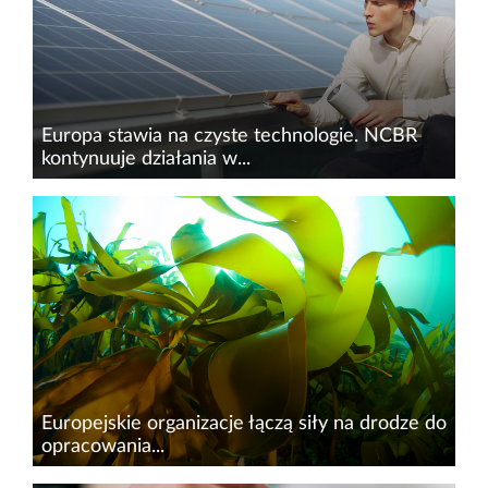
programu EIC Accelerator...
Europa stawia na czyste technologie. NCBR
kontynuuje działania w...
Technologie słoneczne, wiatrowe, wodorowe
czy rozszczepienie jądrowe – to część
zagadnień stanowiących tematykę nowych
naborów STEP (Czyste i zasobooszczędne
technologie)&nbsp;realizowanych przez...
Europejskie organizacje łączą siły na drodze do
opracowania...
Essity, globalny lider branży higieny i ochrony