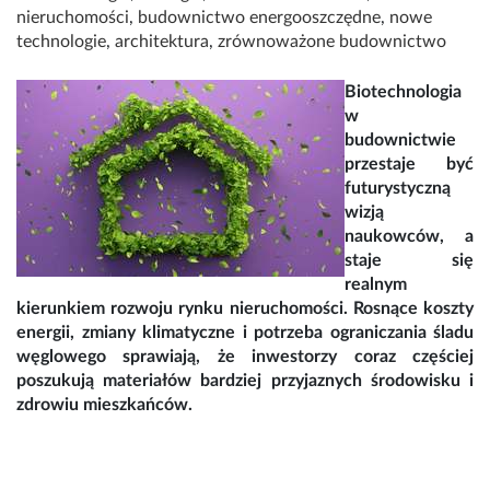
nieruchomości
,
budownictwo energooszczędne
,
nowe
technologie
,
architektura
,
zrównoważone budownictwo
Biotechnologia
w
budownictwie
przestaje być
futurystyczną
wizją
naukowców, a
staje się
realnym
kierunkiem rozwoju rynku nieruchomości. Rosnące koszty
energii, zmiany klimatyczne i potrzeba ograniczania śladu
węglowego sprawiają, że inwestorzy coraz częściej
poszukują materiałów bardziej przyjaznych środowisku i
zdrowiu mieszkańców.