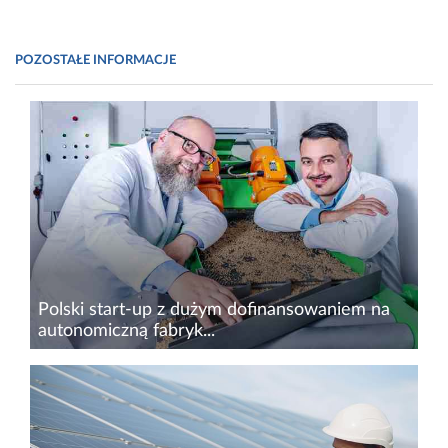
POZOSTAŁE INFORMACJE
Polski start-up z dużym dofinansowaniem na
autonomiczną fabryk...
Polski start-up biotechnologiczny Proteine
Resources ogłosił pozyskanie 9,5 mln euro w
ramach tzw. finansowania mieszanego (grant +
inwestycja w udziały) w ramach prestiżowego