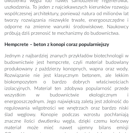
dwutlenku węgla lub nawet samodzielnie regenerować
uszkodzenia. To jeden z najciekawszych kierunków rozwoju
współczesnej architektury, ponieważ natura od milionów lat
tworzy rozwiązania niezwykle trwałe, energooszczędne i
odporne na zmienne warunki środowiskowe. Naukowcy
próbują dziś przenosić te mechanizmy do budownictwa.
Hempcrete – beton z konopi coraz popularniejszy
Jednym z najbardziej znanych przykładów biotechnologii w
budownictwie jest hempcrete, czyli materiał budowlany
produkowany z paździerzy konopnych, wapna oraz wody.
Rozwiązanie nie jest klasycznym betonem, ale lekkim
biokompozytem o bardzo dobrych właściwościach
izolacyjnych. Materiał ten zdobywa popularność przede
wszystkim w budownictwie ekologicznym i
energooszczędnym. Jego największą zaletą jest zdolność do
regulowania wilgotności we wnętrzach oraz bardzo niski
ślad węglowy. Konopie podczas wzrostu pochłaniają
znaczne ilości dwutlenku węgla, dzięki czemu końcowy
materiał może mieć nawet ujemny bilans emisji