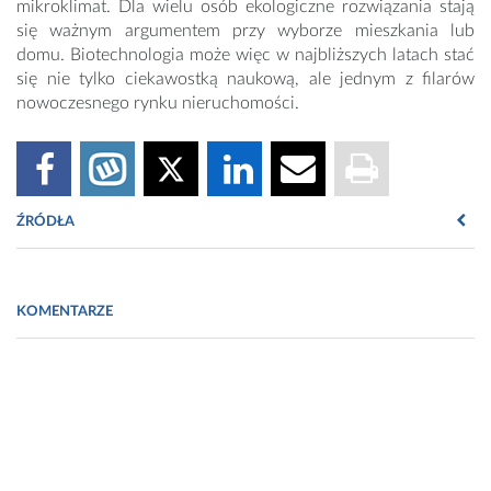
mikroklimat. Dla wielu osób ekologiczne rozwiązania stają
się ważnym argumentem przy wyborze mieszkania lub
domu. Biotechnologia może więc w najbliższych latach stać
się nie tylko ciekawostką naukową, ale jednym z filarów
nowoczesnego rynku nieruchomości.
ŹRÓDŁA
Fot. https://pixabay.com/pl/illustrations/dom-
zr%C3%B3wnowa%C5%BCony-rozw%C3%B3j-5591476/
KOMENTARZE