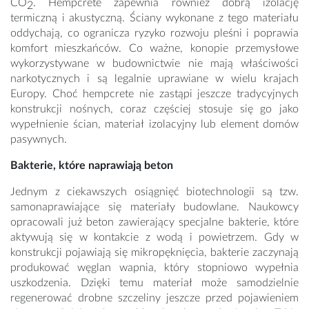
CO
. Hempcrete zapewnia również dobrą izolację
2
termiczną i akustyczną. Ściany wykonane z tego materiału
oddychają, co ogranicza ryzyko rozwoju pleśni i poprawia
komfort mieszkańców. Co ważne, konopie przemysłowe
wykorzystywane w budownictwie nie mają właściwości
narkotycznych i są legalnie uprawiane w wielu krajach
Europy. Choć hempcrete nie zastąpi jeszcze tradycyjnych
konstrukcji nośnych, coraz częściej stosuje się go jako
wypełnienie ścian, materiał izolacyjny lub element domów
pasywnych.
Bakterie, które naprawiają beton
Jednym z ciekawszych osiągnięć biotechnologii są tzw.
samonaprawiające się materiały budowlane. Naukowcy
opracowali już beton zawierający specjalne bakterie, które
aktywują się w kontakcie z wodą i powietrzem. Gdy w
konstrukcji pojawiają się mikropęknięcia, bakterie zaczynają
produkować węglan wapnia, który stopniowo wypełnia
uszkodzenia. Dzięki temu materiał może samodzielnie
regenerować drobne szczeliny jeszcze przed pojawieniem