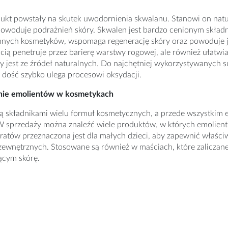
dukt powstały na skutek uwodornienia skwalanu. Stanowi on natur
powoduje podrażnień skóry. Skwalen jest bardzo cenionym skład
nnych kosmetyków, wspomaga regenerację skóry oraz powoduje jej 
cią penetruje przez barierę warstwy rogowej, ale również ułatw
 jest ze źródeł naturalnych. Do najchętniej wykorzystywanych 
że dość szybko ulega procesowi oksydacji.
nie emolientów w kosmetykach
ą składnikami wielu formuł kosmetycznych, a przede wszystkim e
W sprzedaży można znaleźć wiele produktów, w których emolien
atów przeznaczona jest dla małych dzieci, aby zapewnić właściw
zewnętrznych. Stosowane są również w maściach, które zaliczan
ącym skórę.