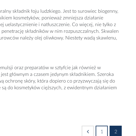
alny składnik łoju ludzkiego. Jest to surowiec biogenny,
nikiem kosmetyków, ponieważ zmniejsza działanie
uelastycznienie i natłuszczenie. Co więcej, nie tylko z
ia penetrację składników w nim rozpuszczalnych. Skwalen
surowców należy olej oliwkowy. Niestety wadą skawlenu,
mulsji oraz preparatów w sztyfcie jak również w
t jest głównym a czasem jedynym składnikiem. Szeroka
ą ochronę skóry, która dopiero co przyzwyczają się do
e są do kosmetyków cięższych, z ewidentnym działaniem
1
2