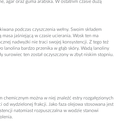
iane, agar oraz guma arabska. W ostatnim czasie dużą
yskiwana podczas czyszczenia wełny. Swoim składem
ą masa jaśniejącą w czasie ucierania. Wosk ten ma
nej nadwyżki nie traci swojej konsystencji. Z tego też
 lanolina bardzo przenika w głąb skóry. Wadą lanoliny
y surowiec ten został oczyszczony w zbyt niskim stopniu.
em chemicznym można w niej znaleźć estry rozgałęzionych
 od wydzielonej frakcji. Jako faza olejowa stosowana jest
ystencji natomiast rozpuszczalna w wodzie stanowi
olenia.