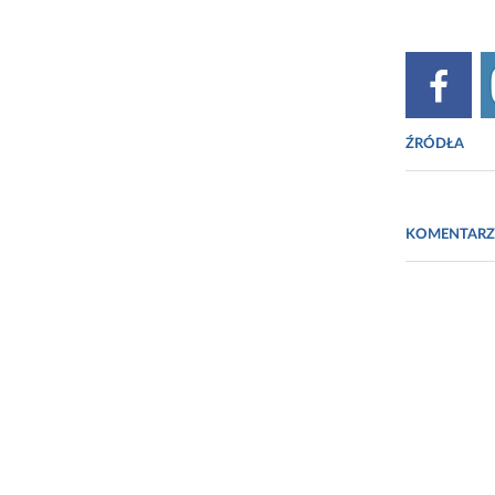
ŹRÓDŁA
http://bez
KOMENTARZ
Zarys chem