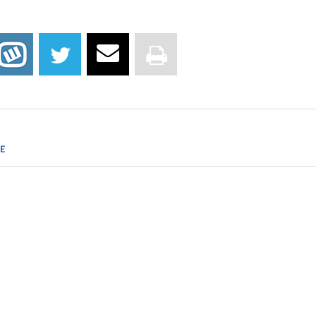
-recepty.pgf.com.pl/index.php?co=artyk&id_artyk=1052
E
ii kosmetycznej, Wiesław Malinka, Volumed, Wrocław1999