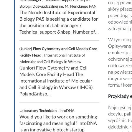
na jej powi
Biologii Doświadczalnej im. M. Nenckiego PAN
skóry płas
The Nencki Institute of Experimental
powodują, ż
Biology PAS is seeking a candidate for
odpowiednim
the position of: Lab manager /
zatrzyma ją
Technical support &nbsp; Number of...
W tym miejs
Opisywana g
(Junior) Flow Cytometry and Cell Models Core
emolienty j
Facility Head
, International Institute of
ochronnej z
Molecular and Cell Biology in Warsaw
natłuszczen
(Junior) Flow Cytometry and Cell
na powierzc
Models Core Facility Head The
innymi wnik
International Institute of Molecular
formuł kos
and Cell Biology in Warsaw (IIMCB),
Poland&nbsp...
Przykłady 
Najczęściej
Laboratory Technician
, intoDNA
decylu, pal
Would you like to work on something
wyróżnić tł
fascinating and meaningful? intoDNA
dziedzinie 
is an innovative biotech startup