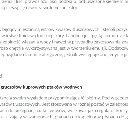
orzenia i liści prawoślazu, liści podbiału, odtłuszczone siemie ln
ią cieszą się również syntetyczne estry.
sk będący mieszaniną estrów kwasów tłuszczowych i steroli poz
warstwę lipidową ludzkiej skóry. Lanolina jest gęstą ciemno-żółt
 zdolność wiązania wody i nawet w przypadku zastosowania znacz
zo chętnie wykorzystywana jest w tworzeniu emulsji. Dodatkowo
epożądane działanie alergiczne, jednak występuje ono jedynie gd
k}
a gruczołów kuprowych ptaków wodnych
stancja swoim wyglądem przypominającą łój skórny. Pod względ
kwasów tłuszczowych. Jest stosowana w różnej postać w zależności
ch do pielęgnacji ciała i włosów, woskowa, jako regulator kons
łuszczający w szamponach, płynach do kąpieli oraz płynach do g