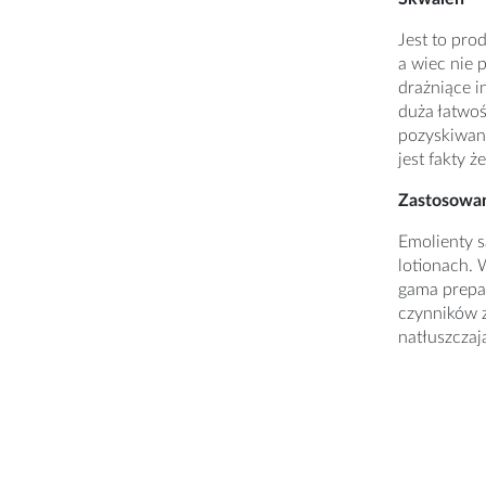
Jest to pro
a wiec nie 
drażniące i
duża łatwoś
pozyskiwany
jest fakty 
Zastosowa
Emolienty s
lotionach. 
gama prepar
czynników 
natłuszczaj