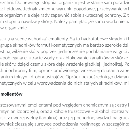
erzchni. Do pewnego stopnia, organizm jest w stanie sam porad
zcz lipidowy. Jednak zmienne warunki pogodowe, przebywanie w 
e organizm nie daje rady zapewnić sobie skutecznej ochrony. Z 
 stopniu nawilżały skórę. Należy pamiętać ,że sama woda nie na
 w organizmie
cu „na scenę wchodzą” emolienty. Są to hydrofobowe składniki 
rupa składników formuł kosmetycznych ma bardzo szerokie działa
est najwilżenie skóry poprzez jednocześnie pochłanianie wilgoci 
apobiegającej utracie wody oraz blokowanie kanalików w skórze
ie skóry, dzięki czemu skóra daje wrażenie gładkiej i jednolitej.
hni ochronny film, oprócz omówionego wcześniej działania zab
aniem toksyn i drobnoustrojów. Oprócz bezpośredniego działani
metycznych w celu wprowadzenia do nich stałych składników, m
emolientów
 stosowanymi emolientami pod względem chemicznym są : estry k
imtynian izopropylu, oraz alkohole tłuszczowe – alkohol izost
uszcz owczej wełny (lanolina) oraz jej pochodne, wydzielina g
również cieszą się surowce pochodzenia roślinnego w szczególnośc