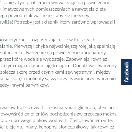
zić sobie z tym problemem wytwarzając na powierzchni
klimatyzowanych pomieszczeniach a nawet zła dieta
tego powodu tak ważne jest aby kosmetyki w
wilża! Potrzeby jest składnik który zarówno wprowadzi i
kosmetyczne – rozpuszczające się w tłuszczach.
nie. Pierwszą i chyba najważniejszą rolę jaką spełniają
z otoczenia., tworzenie na powierzchni skóry bariery
 przez które woda się wydostaje. Zapewniają również
 Poza tym mają działanie ujędrniające. Dodatkowo tworzony
ezpiecza skórę przed czynnikami zewnętrznymi, między
a na skórę, emolienty są wykorzystywane przy tworzeniu
iędzy innymi barwników.
wasów tłuszczowych : izostearynian glicerolu, oleinian
earylowy.Wśród emolientów pochodzenia zwierzęcego można
ruczołu kuprowego ptaków wodnych. Zastosowaniem w tej
i oleje np. lniany, konopny, słonecznikowy, jak również