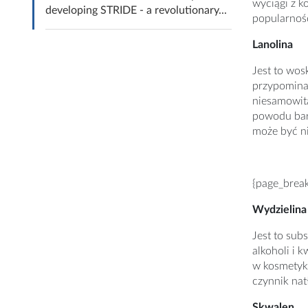
wyciągi z k
developing STRIDE - a revolutionary...
popularnośc
Lanolina
Jest to wo
przypomina 
niesamowitą
powodu bard
może być ni
{page_brea
Wydzielin
Jest to sub
alkoholi i 
w kosmetyka
czynnik nat
Skwalen