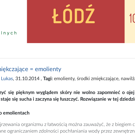
miękczające = emolienty
 Lukas
, 31.10.2014
,
Tagi:
emolienty
,
środki zmiękczające
,
nawilż
zyć się pięknym wyglądem skóry nie wolno zapomnieć o oje
 staje się sucha i zaczyna się łuszczyć. Rozwiązanie w tej dziedz
 o emolientach
rzewania organizmu z łatwością można zauważyć, że z biegiem c
e ograniczaniem zdolności pochłaniania wody przez zewnętrzną