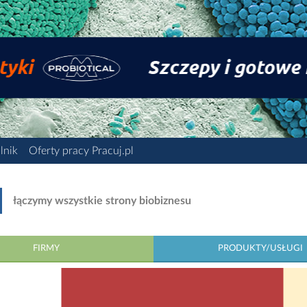
lnik
Oferty pracy Pracuj.pl
łączymy wszystkie strony biobiznesu
FIRMY
PRODUKTY/USŁUGI