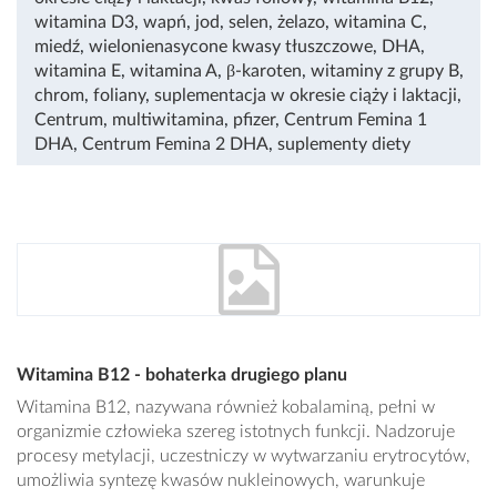
witamina D3
,
wapń
,
jod
,
selen
,
żelazo
,
witamina C
,
miedź
,
wielonienasycone kwasy tłuszczowe
,
DHA
,
witamina E
,
witamina A
,
β-karoten
,
witaminy z grupy B
,
chrom
,
foliany
,
suplementacja w okresie ciąży i laktacji
,
Centrum
,
multiwitamina
,
pfizer
,
Centrum Femina 1
DHA
,
Centrum Femina 2 DHA
,
suplementy diety
Witamina B12 - bohaterka drugiego planu
Witamina B12, nazywana również kobalaminą, pełni w
organizmie człowieka szereg istotnych funkcji. Nadzoruje
procesy metylacji, uczestniczy w wytwarzaniu erytrocytów,
umożliwia syntezę kwasów nukleinowych, warunkuje