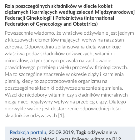
Rola poszczególnych składników w diecie kobiet
ciężarnych i karmiących według zaleceń Międzynarodowej
Federacji Ginekologii i Położnictwa (International
Federation of Gynecology and Obstetrics)
Powszechnie wiadomo, że właściwe odżywianie jest jednym
z kluczowych elementów mających wpływ na nasz stan
zdrowia. Odpowiednio zbilansowana dieta warunkuje
właściwą podaż składników odżywczych, witamin i
minerałów, a tym samym pozwala na zachowanie
prawidłowego przebiegu wielu procesów fizjologicznych.
Ma to szczególne znaczenie w okresie ciąży i karmienia
piersią, kiedy to zapotrzebowanie organizmu na
poszczególne skład­niki odżywcze znacznie się zmienia.
Wszelkie niedobory witamin czy składników mineralnych
mogą mieć negatywny wpływ na przebieg ciąży. Dlatego
niezwykle ważne jest dostarczenie odpowiedniej ilości
składników odżywczych [1].
Redakcja portalu
, 20.09.2019
,
Tagi:
odżywianie w
okresie ciąży i laktacji
,
kwas foliowy
,
witamina B12
,