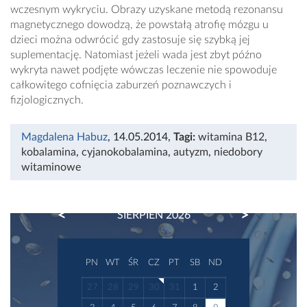
wczesnym wykryciu. Obrazy uzyskane metodą rezonansu
magnetycznego dowodzą, że powstałą atrofię mózgu u
dzieci można odwrócić gdy zastosuje się szybką jej
suplementację. Natomiast jeżeli wada jest zbyt późno
wykryta nawet podjęte wówczas leczenie nie spowoduje
całkowitego cofnięcia zaburzeń poznawczych i
fizjologicznych.
Magdalena Habuz
, 14.05.2014
,
Tagi:
witamina B12
,
kobalamina
,
cyjanokobalamina
,
autyzm
,
niedobory
witaminowe
PREVIOUS
NEXT
SIERPIEŃ 2026
PN
WT
ŚR
CZ
PT
SB
ND
27
28
29
30
31
1
2