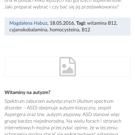
ona w postaci kilku lepszych lub gorszych suplementów.
Jaki preparat wybrać i czy bać się jej przedawkowania?
Magdalena Habuz
, 18.05.2016
,
Tagi:
witamina B12
,
cyjanokobalamina
,
homocysteina
,
B12
Witaminy na autyzm?
Spektrum zaburzeń autystycznych (Autism spectrum
disorder – ASD) obejmuje autyzm klasyczny, zespół
Aspergera oraz tzw. autyzm atypowy. ASD stanowi więc
grupę bardzo niejednorodną. Na wielu forach i stronach
internetowych można przeczytać opinie, że w leczeniu
schorzenia można starać się wykorzystywać witaminyz