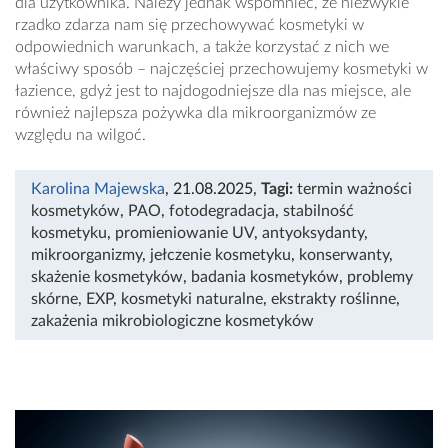
dla użytkownika. Należy jednak wspomnieć, że niezwykle
rzadko zdarza nam się przechowywać kosmetyki w
odpowiednich warunkach, a także korzystać z nich we
właściwy sposób – najczęściej przechowujemy kosmetyki w
łazience, gdyż jest to najdogodniejsze dla nas miejsce, ale
również najlepsza pożywka dla mikroorganizmów ze
względu na wilgoć.
Karolina Majewska
, 21.08.2025
,
Tagi:
termin ważności
kosmetyków
,
PAO
,
fotodegradacja
,
stabilność
kosmetyku
,
promieniowanie UV
,
antyoksydanty
,
mikroorganizmy
,
jełczenie kosmetyku
,
konserwanty
,
skażenie kosmetyków
,
badania kosmetyków
,
problemy
skórne
,
EXP
,
kosmetyki naturalne
,
ekstrakty roślinne
,
zakażenia mikrobiologiczne kosmetyków