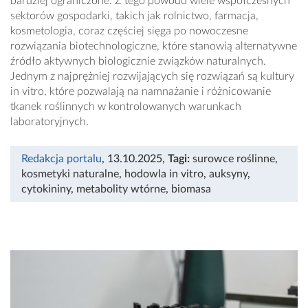
bardziej ograniczone. Z tego powodu wiele współczesnych
sektorów gospodarki, takich jak rolnictwo, farmacja,
kosmetologia, coraz częściej sięga po nowoczesne
rozwiązania biotechnologiczne, które stanowią alternatywne
źródło aktywnych biologicznie związków naturalnych.
Jednym z najprężniej rozwijających się rozwiązań są kultury
in vitro, które pozwalają na namnażanie i różnicowanie
tkanek roślinnych w kontrolowanych warunkach
laboratoryjnych.
Redakcja portalu
, 13.10.2025
,
Tagi:
surowce roślinne
,
kosmetyki naturalne
,
hodowla in vitro
,
auksyny
,
cytokininy
,
metabolity wtórne
,
biomasa