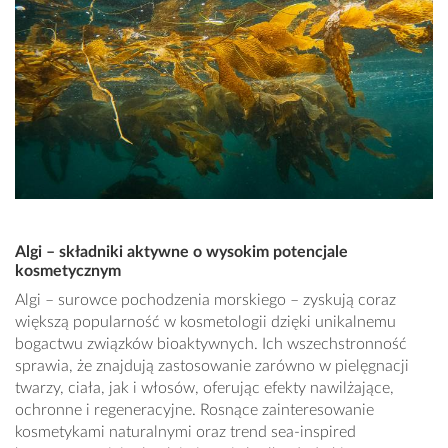
Algi – składniki aktywne o wysokim potencjale
kosmetycznym
Algi – surowce pochodzenia morskiego – zyskują coraz
większą popularność w kosmetologii dzięki unikalnemu
bogactwu związków bioaktywnych. Ich wszechstronność
sprawia, że znajdują zastosowanie zarówno w pielęgnacji
twarzy, ciała, jak i włosów, oferując efekty nawilżające,
ochronne i regeneracyjne. Rosnące zainteresowanie
kosmetykami naturalnymi oraz trend sea-inspired