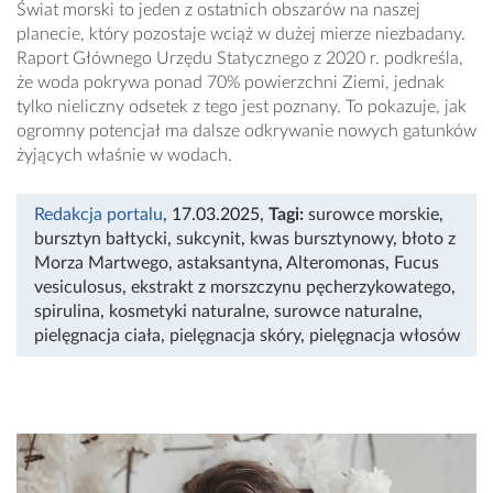
Świat morski to jeden z ostatnich obszarów na naszej
planecie, który pozostaje wciąż w dużej mierze niezbadany.
Raport Głównego Urzędu Statycznego z 2020 r. podkreśla,
że woda pokrywa ponad 70% powierzchni Ziemi, jednak
tylko nieliczny odsetek z tego jest poznany. To pokazuje, jak
ogromny potencjał ma dalsze odkrywanie nowych gatunków
żyjących właśnie w wodach.
Redakcja portalu
, 17.03.2025
,
Tagi:
surowce morskie
,
bursztyn bałtycki
,
sukcynit
,
kwas bursztynowy
,
błoto z
Morza Martwego
,
astaksantyna
,
Alteromonas
,
Fucus
vesiculosus
,
ekstrakt z morszczynu pęcherzykowatego
,
spirulina
,
kosmetyki naturalne
,
surowce naturalne
,
pielęgnacja ciała
,
pielęgnacja skóry
,
pielęgnacja włosów