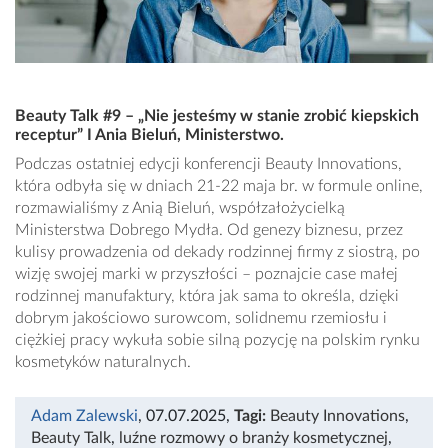
Beauty Talk #9 – „Nie jesteśmy w stanie zrobić kiepskich
receptur” I Ania Bieluń, Ministerstwo.
Podczas ostatniej edycji konferencji Beauty Innovations,
która odbyła się w dniach 21-22 maja br. w formule online,
rozmawialiśmy z Anią Bieluń, współzałożycielką
Ministerstwa Dobrego Mydła. Od genezy biznesu, przez
kulisy prowadzenia od dekady rodzinnej firmy z siostrą, po
wizję swojej marki w przyszłości – poznajcie case małej
rodzinnej manufaktury, która jak sama to określa, dzięki
dobrym jakościowo surowcom, solidnemu rzemiosłu i
ciężkiej pracy wykuła sobie silną pozycję na polskim rynku
kosmetyków naturalnych.
Adam Zalewski
, 07.07.2025
,
Tagi:
Beauty Innovations
,
Beauty Talk
,
luźne rozmowy o branży kosmetycznej
,