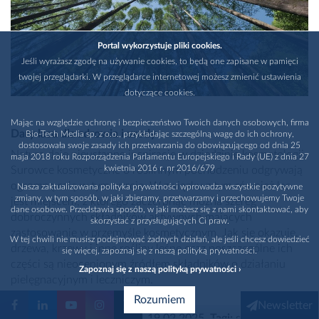
Portal wykorzystuje pliki cookies.
Jeśli wyrażasz zgodę na używanie cookies, to będą one zapisane w pamięci
twojej przeglądarki. W przeglądarce internetowej możesz zmienić ustawienia
dotyczące cookies.
Mając na względzie ochronę i bezpieczeństwo Twoich danych osobowych, firma
Dary lasu dla zdrowia i urody
Bio-Tech Media sp. z o.o., przykładając szczególną wagę do ich ochrony,
dostosowała swoje zasady ich przetwarzania do obowiązującego od dnia 25
Natura daje nieustanne inspiracje w dziedzinie kosmetologii.
maja 2018 roku Rozporządzenia Parlamentu Europejskiego i Rady (UE) z dnia 27
kwietnia 2016 r. nr 2016/679
Surowce kosmetyczne o roślinnym pochodzeniu odgrywają
ogromną rolę w tym nurcie. W związku z tym również las
Nasza zaktualizowana polityka prywatności wprowadza wszystkie pozytywne
zmiany, w tym sposób, w jaki zbieramy, przetwarzamy i przechowujemy Twoje
jest miejscem, z którego zaczerpnąć można szereg
dane osobowe. Przedstawia sposób, w jaki możesz się z nami skontaktować, aby
dobroczynnych składników aktywnych mających
skorzystać z przysługujących Ci praw.
zastosowanie w przemyśle kosmetycznym. Jak się okazuje,
W tej chwili nie musisz podejmować żadnych działań, ale jeśli chcesz dowiedzieć
drzewa, krzewy i inne rośliny leśne oraz poszczególne ich
się więcej, zapoznaj się z naszą polityką prywatności.
części są nieocenionym źródłem składników o działaniu
Zapoznaj się z naszą polityką prywatności ›
pielęgnacyjnym i leczniczym.
Rozumiem
Newsletter
Natalia Kulik-Witowska
, 19.02.2025
,
Tagi:
składniki