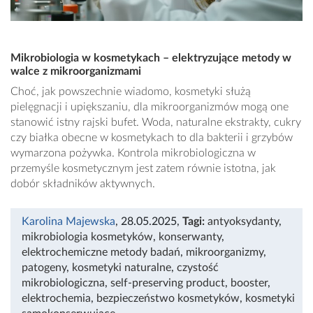
Mikrobiologia w kosmetykach – elektryzujące metody w
walce z mikroorganizmami
Choć, jak powszechnie wiadomo, kosmetyki służą
pielęgnacji i upiększaniu, dla mikroorganizmów mogą one
stanowić istny rajski bufet. Woda, naturalne ekstrakty, cukry
czy białka obecne w kosmetykach to dla bakterii i grzybów
wymarzona pożywka. Kontrola mikrobiologiczna w
przemyśle kosmetycznym jest zatem równie istotna, jak
dobór składników aktywnych.
Karolina Majewska
, 28.05.2025
,
Tagi:
antyoksydanty
,
mikrobiologia kosmetyków
,
konserwanty
,
elektrochemiczne metody badań
,
mikroorganizmy
,
patogeny
,
kosmetyki naturalne
,
czystość
mikrobiologiczna
,
self-preserving product
,
booster
,
elektrochemia
,
bezpieczeństwo kosmetyków
,
kosmetyki