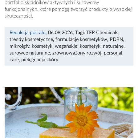
portfolio składników aktywnych i surowców
funkcjonalnych, które pomogą tworzyć produkty o wysokiej
skuteczności.
Redakcja portalu
, 06.08.2026
,
Tagi:
TER Chemicals
,
trendy kosmetyczne
,
formulacje kosmetyków
,
PDRN
,
mikroigły
,
kosmetyki wegańskie
,
kosmetyki naturalne
,
surowce naturalne
,
zrównoważony rozwój
,
personal
care
,
pielęgnacja skóry