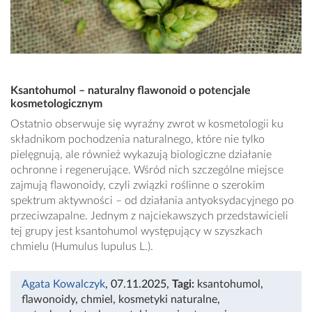
Ksantohumol – naturalny flawonoid o potencjale
kosmetologicznym
Ostatnio obserwuje się wyraźny zwrot w kosmetologii ku
składnikom pochodzenia naturalnego, które nie tylko
pielęgnują, ale również wykazują biologiczne działanie
ochronne i regenerujące. Wśród nich szczególne miejsce
zajmują flawonoidy, czyli związki roślinne o szerokim
spektrum aktywności – od działania antyoksydacyjnego po
przeciwzapalne. Jednym z najciekawszych przedstawicieli
tej grupy jest ksantohumol występujący w szyszkach
chmielu (Humulus lupulus L.).
Agata Kowalczyk
, 07.11.2025
,
Tagi:
ksantohumol
,
flawonoidy
,
chmiel
,
kosmetyki naturalne
,