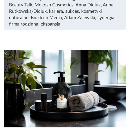
Beauty Talk
,
Mokosh Cosmetics
,
Anna Didiuk
,
Anna
Rutkowską-Didiuk
,
kariera
,
sukces
,
kosmetyki
naturalne
,
Bio-Tech Media
,
Adam Zalewski
,
synergia
,
firma rodzinna
,
ekspansja