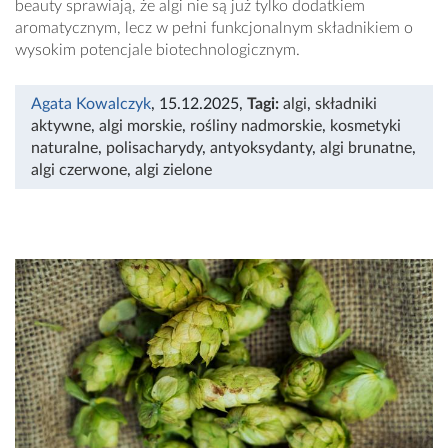
beauty sprawiają, że algi nie są już tylko dodatkiem
aromatycznym, lecz w pełni funkcjonalnym składnikiem o
wysokim potencjale biotechnologicznym.
Agata Kowalczyk
, 15.12.2025
,
Tagi:
algi
,
składniki
aktywne
,
algi morskie
,
rośliny nadmorskie
,
kosmetyki
naturalne
,
polisacharydy
,
antyoksydanty
,
algi brunatne
,
algi czerwone
,
algi zielone