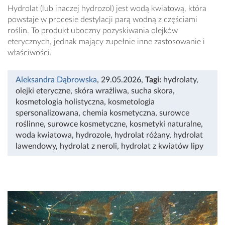
Hydrolat (lub inaczej hydrozol) jest wodą kwiatową, która
powstaje w procesie destylacji parą wodną z częściami
roślin. To produkt uboczny pozyskiwania olejków
eterycznych, jednak mający zupełnie inne zastosowanie i
właściwości.
Aleksandra Dąbrowska
, 29.05.2026
,
Tagi:
hydrolaty
,
olejki eteryczne
,
skóra wrażliwa
,
sucha skora
,
kosmetologia holistyczna
,
kosmetologia
spersonalizowana
,
chemia kosmetyczna
,
surowce
roślinne
,
surowce kosmetyczne
,
kosmetyki naturalne
,
woda kwiatowa
,
hydrozole
,
hydrolat różany
,
hydrolat
lawendowy
,
hydrolat z neroli
,
hydrolat z kwiatów lipy