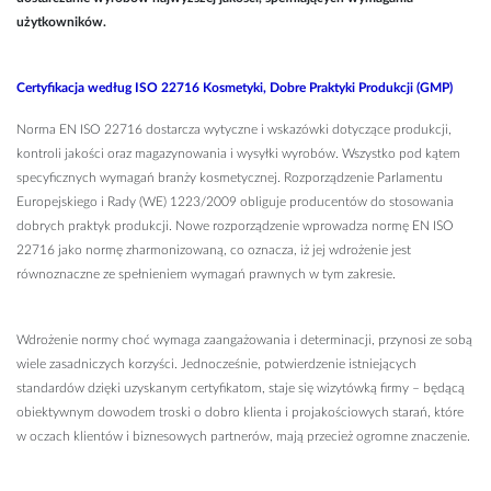
użytkowników.
Certyfikacja według ISO 22716 Kosmetyki, Dobre Praktyki Produkcji (GMP)
Norma EN ISO 22716 dostarcza wytyczne i wskazówki dotyczące produkcji,
kontroli jakości oraz magazynowania i wysyłki wyrobów. Wszystko pod kątem
specyficznych wymagań branży kosmetycznej. Rozporządzenie Parlamentu
Europejskiego i Rady (WE) 1223/2009 obliguje producentów do stosowania
dobrych praktyk produkcji. Nowe rozporządzenie wprowadza normę EN ISO
22716 jako normę zharmonizowaną, co oznacza, iż jej wdrożenie jest
równoznaczne ze spełnieniem wymagań prawnych w tym zakresie.
Wdrożenie normy choć wymaga zaangażowania i determinacji, przynosi ze sobą
wiele zasadniczych korzyści. Jednocześnie, potwierdzenie istniejących
standardów dzięki uzyskanym certyfikatom, staje się wizytówką firmy – będącą
obiektywnym dowodem troski o dobro klienta i projakościowych starań, które
w oczach klientów i biznesowych partnerów, mają przecież ogromne znaczenie.