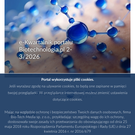
e-Kwartalnik portalu
Biotechnologia.pl 2-
3/2026
Portal wykorzystuje pliki cookies.
Jeśli wyrażasz zgodę na używanie cookies, to będą one zapisane w pamięci
twojej przeglądarki. W przeglądarce internetowej możesz zmienić ustawienia
WYDAWCA
dotyczące cookies.
Mając na względzie ochronę i bezpieczeństwo Twoich danych osobowych, firma
PARTNERZY
Bio-Tech Media sp. z o.o., przykładając szczególną wagę do ich ochrony,
dostosowała swoje zasady ich przetwarzania do obowiązującego od dnia 25
maja 2018 roku Rozporządzenia Parlamentu Europejskiego i Rady (UE) z dnia 27
kwietnia 2016 r. nr 2016/679