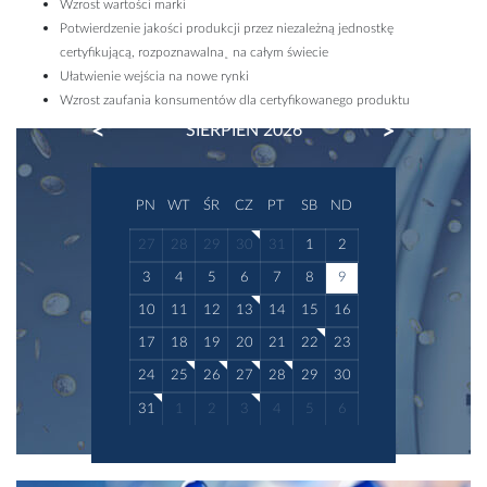
Wzrost wartości marki
Potwierdzenie jakości produkcji przez niezależną jednostkę
certyfikującą, rozpoznawalna˛ na całym świecie
Ułatwienie wejścia na nowe rynki
Wzrost zaufania konsumentów dla certyfikowanego produktu
PREVIOUS
NEXT
SIERPIEŃ 2026
PN
WT
ŚR
CZ
PT
SB
ND
27
28
29
30
31
1
2
3
4
5
6
7
8
9
10
11
12
13
14
15
16
17
18
19
20
21
22
23
24
25
26
27
28
29
30
31
1
2
3
4
5
6