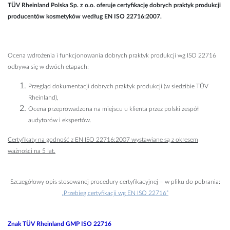
TÜV Rheinland Polska Sp. z o.o. oferuje certyfikację dobrych praktyk produkcji
producentów kosmetyków według EN ISO 22716:2007.
Ocena wdrożenia i funkcjonowania dobrych praktyk produkcji wg ISO 22716
odbywa się w dwóch etapach:
Przegląd dokumentacji dobrych praktyk produkcji (w siedzibie TÜV
Rheinland),
Ocena przeprowadzona na miejscu u klienta przez polski zespół
audytorów i ekspertów.
Certyfikaty na godność z EN ISO 22716:2007 wystawiane są z okresem
ważności na 5 lat.
Szczegółowy opis stosowanej procedury certyfikacyjnej – w pliku do pobrania:
„Przebieg certyfikacji wg EN ISO 22716”
Znak TÜV Rheinland GMP ISO 22716