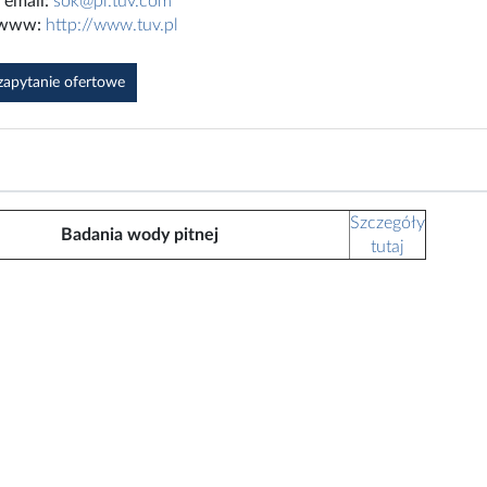
email:
sok@pl.tuv.com
 www:
http://www.tuv.pl
 zapytanie ofertowe
Szczegóły
Badania wody pitnej
tutaj