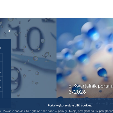
NEXT
D
6
3
e-Kwartalnik portalu
0
3/2026
Pobierz bezpłatny e-Kwartalnik
informacji: malgorzata.ges@bio
Portal wykorzystuje pliki cookies.
na używanie cookies, to będą one zapisane w pamięci twojej przeglądarki. W przegląda