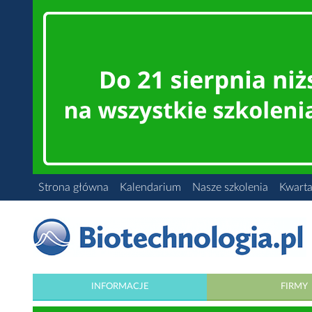
Strona główna
Kalendarium
Nasze szkolenia
Kwarta
INFORMACJE
FIRMY