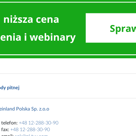
dy pitnej
inland Polska Sp. z.o.o
telefon:
+48 12-288-30-90
fax:
+48 12-288-30-90