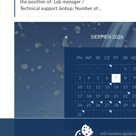
the position of: Lab manager /
Technical support &nbsp; Number of...
PREVIOUS
SIERPIEŃ 2026
PN
WT
ŚR
CZ
PT
SB
N
27
28
29
30
31
1
2
3
4
5
6
7
8
9
10
11
12
13
14
15
1
17
18
19
20
21
22
2
24
25
26
27
28
29
3
31
1
2
3
4
5
6
Jeśli wyrażasz zgodę 