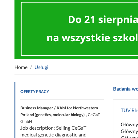
Home
Usługi
Badania wo
OFERTY PRACY
Business Manager / KAM for Northwestern
TÜV Rhe
Po-land (genetics, molecular biology)
, CeGaT
GmbH
Główny 
Job description: Selling CeGaT
Główny 
medical genetic diagnostic and