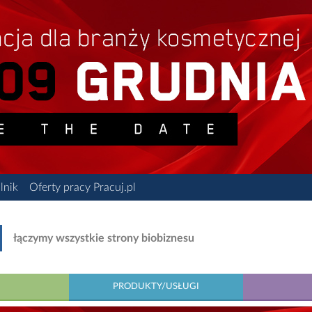
lnik
Oferty pracy Pracuj.pl
łączymy wszystkie strony biobiznesu
PRODUKTY/USŁUGI