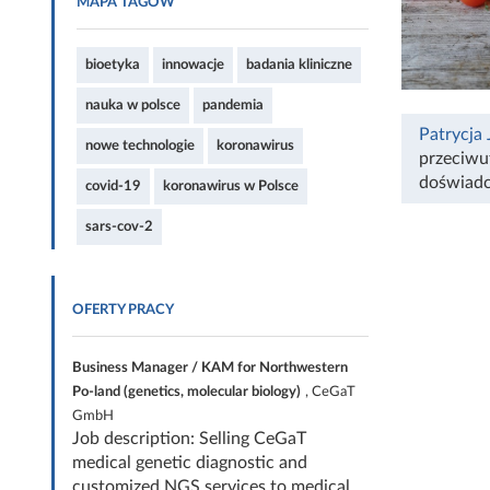
MAPA TAGÓW
bioetyka
innowacje
badania kliniczne
nauka w polsce
pandemia
Patrycja
nowe technologie
koronawirus
przeciwu
doświadc
covid-19
koronawirus w Polsce
sars-cov-2
OFERTY PRACY
Business Manager / KAM for Northwestern
Po-land (genetics, molecular biology)
, CeGaT
GmbH
Job description: Selling CeGaT
medical genetic diagnostic and
customized NGS services to medical