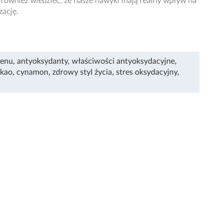
 również wiedzieć, że nasze nawyki mają realny wpływ na
zację.
lenu
,
antyoksydanty
,
właściwości antyoksydacyjne
,
akao
,
cynamon
,
zdrowy styl życia
,
stres oksydacyjny
,