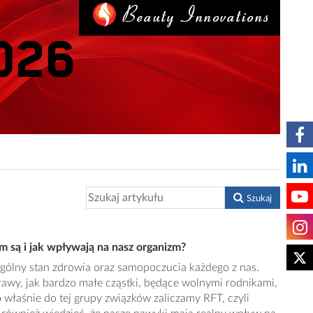
Szukaj
 są i jak wpływają na nasz organizm?
ólny stan zdrowia oraz samopoczucia każdego z nas.
rawy, jak bardzo małe cząstki, będące wolnymi rodnikami,
o właśnie do tej grupy związków zaliczamy RFT, czyli