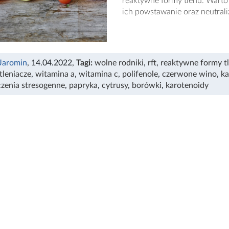
reaktywne formy tlenu. Warto
ich powstawanie oraz neutrali
 Jaromin
, 14.04.2022
,
Tagi:
wolne rodniki
,
rft
,
reaktywne formy t
tleniacze
,
witamina a
,
witamina c
,
polifenole
,
czerwone wino
,
k
zenia stresogenne
,
papryka
,
cytrusy
,
borówki
,
karotenoidy