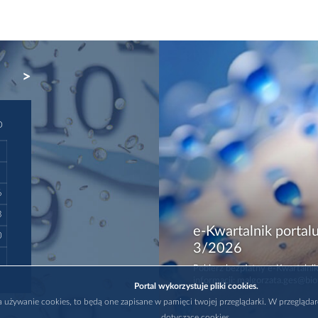
NEXT
D
6
3
e-Kwartalnik portalu
0
3/2026
Pobierz bezpłatny e-Kwartalnik
informacji: malgorzata.ges@bio
Portal wykorzystuje pliki cookies.
na używanie cookies, to będą one zapisane w pamięci twojej przeglądarki. W przegląda
dotyczące cookies.