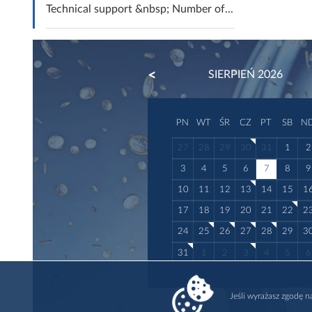
Technical support &nbsp; Number of...
PREVIOUS
SIERPIEŃ 2026
PN
WT
ŚR
CZ
PT
SB
N
27
28
29
30
31
1
2
3
4
5
6
7
8
9
10
11
12
13
14
15
1
17
18
19
20
21
22
2
24
25
26
27
28
29
3
31
1
2
3
4
5
6
Jeśli wyrażasz zgodę 