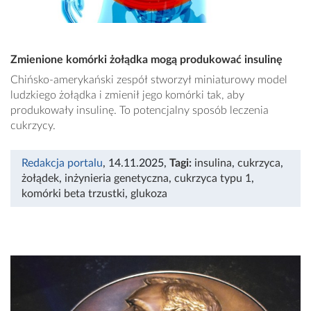
Zmienione komórki żołądka mogą produkować insulinę
Chińsko-amerykański zespół stworzył miniaturowy model
ludzkiego żołądka i zmienił jego komórki tak, aby
produkowały insulinę. To potencjalny sposób leczenia
cukrzycy.
Redakcja portalu
, 14.11.2025
,
Tagi:
insulina
,
cukrzyca
,
żołądek
,
inżynieria genetyczna
,
cukrzyca typu 1
,
komórki beta trzustki
,
glukoza