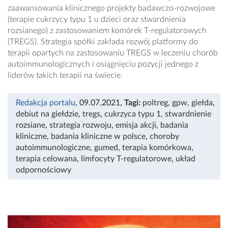
zaawansowania klinicznego projekty badawczo-rozwojowe
(terapie cukrzycy typu 1 u dzieci oraz stwardnienia
rozsianego) z zastosowaniem komórek T-regulatorowych
(TREGS). Strategia spółki zakłada rozwój platformy do
terapii opartych na zastosowaniu TREGS w leczeniu chorób
autoimmunologicznych i osiągnięciu pozycji jednego z
liderów takich terapii na świecie.
Redakcja portalu
, 09.07.2021
,
Tagi:
poltreg
,
gpw
,
giełda
,
debiut na giełdzie
,
tregs
,
cukrzyca typu 1
,
stwardnienie
rozsiane
,
strategia rozwoju
,
emisja akcji
,
badania
kliniczne
,
badania kliniczne w polsce
,
choroby
autoimmunologiczne
,
gumed
,
terapia komórkowa
,
terapia celowana
,
limfocyty T-regulatorowe
,
układ
odpornościowy