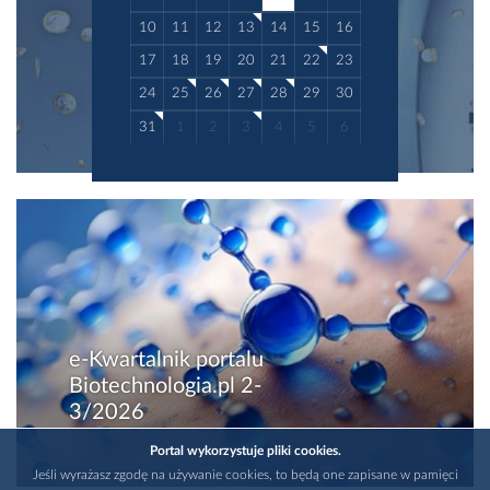
10
11
12
13
14
15
16
17
18
19
20
21
22
23
24
25
26
27
28
29
30
31
1
2
3
4
5
6
e-Kwartalnik portalu
Biotechnologia.pl 2-
3/2026
Portal wykorzystuje pliki cookies.
Jeśli wyrażasz zgodę na używanie cookies, to będą one zapisane w pamięci