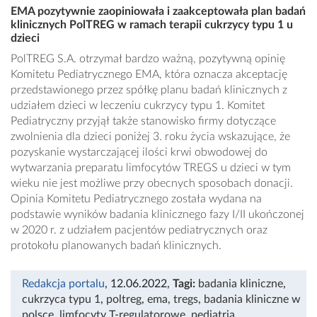
EMA pozytywnie zaopiniowała i zaakceptowała plan badań
klinicznych PolTREG w ramach terapii cukrzycy typu 1 u
dzieci
PolTREG S.A. otrzymał bardzo ważną, pozytywną opinię
Komitetu Pediatrycznego EMA, która oznacza akceptację
przedstawionego przez spółkę planu badań klinicznych z
udziałem dzieci w leczeniu cukrzycy typu 1. Komitet
Pediatryczny przyjął także stanowisko firmy dotyczące
zwolnienia dla dzieci poniżej 3. roku życia wskazujące, że
pozyskanie wystarczającej ilości krwi obwodowej do
wytwarzania preparatu limfocytów TREGS u dzieci w tym
wieku nie jest możliwe przy obecnych sposobach donacji.
Opinia Komitetu Pediatrycznego została wydana na
podstawie wyników badania klinicznego fazy I/II ukończonej
w 2020 r. z udziałem pacjentów pediatrycznych oraz
protokołu planowanych badań klinicznych.
Redakcja portalu
, 12.06.2022
,
Tagi:
badania kliniczne
,
cukrzyca typu 1
,
poltreg
,
ema
,
tregs
,
badania kliniczne w
polsce
,
limfocyty T-regulatorowe
,
pediatria