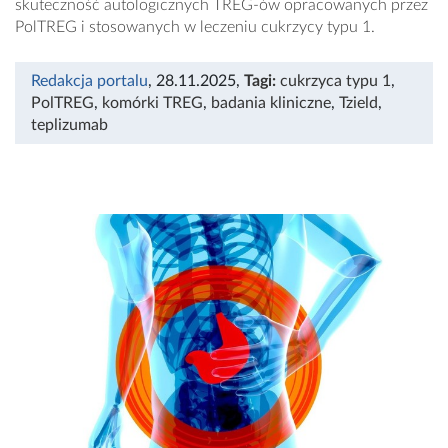
skuteczność autologicznych TREG-ów opracowanych przez
PolTREG i stosowanych w leczeniu cukrzycy typu 1.
Redakcja portalu
, 28.11.2025
,
Tagi:
cukrzyca typu 1
,
PolTREG
,
komórki TREG
,
badania kliniczne
,
Tzield
,
teplizumab