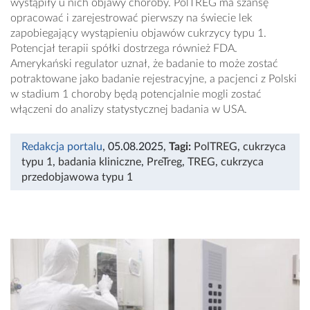
wystąpiły u nich objawy choroby. PolTREG ma szansę
opracować i zarejestrować pierwszy na świecie lek
zapobiegający wystąpieniu objawów cukrzycy typu 1.
Potencjał terapii spółki dostrzega również FDA.
Amerykański regulator uznał, że badanie to może zostać
potraktowane jako badanie rejestracyjne, a pacjenci z Polski
w stadium 1 choroby będą potencjalnie mogli zostać
włączeni do analizy statystycznej badania w USA.
Redakcja portalu
, 05.08.2025
,
Tagi:
PolTREG
,
cukrzyca
typu 1
,
badania kliniczne
,
PreTreg
,
TREG
,
cukrzyca
przedobjawowa typu 1