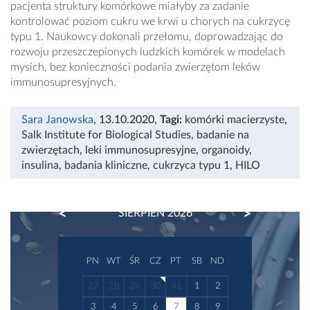
pacjenta struktury komórkowe miałyby za zadanie
kontrolować poziom cukru we krwi u chorych na cukrzycę
typu 1. Naukowcy dokonali przełomu, doprowadzając do
rozwoju przeszczepionych ludzkich komórek w modelach
mysich, bez konieczności podania zwierzętom leków
immunosupresyjnych.
Sara Janowska
, 13.10.2020
,
Tagi:
komórki macierzyste
,
Salk Institute for Biological Studies
,
badanie na
zwierzętach
,
leki immunosupresyjne
,
organoidy
,
insulina
,
badania kliniczne
,
cukrzyca typu 1
,
HILO
PREVIOUS
NEXT
SIERPIEŃ 2026
PN
WT
ŚR
CZ
PT
SB
ND
27
28
29
30
31
1
2
3
4
5
6
7
8
9