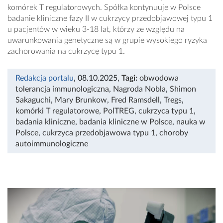
komórek T regulatorowych. Spółka kontynuuje w Polsce
badanie kliniczne fazy II w cukrzycy przedobjawowej typu 1
u pacjentów w wieku 3-18 lat, którzy ze względu na
uwarunkowania genetyczne są w grupie wysokiego ryzyka
zachorowania na cukrzycę typu 1.
Redakcja portalu
, 08.10.2025
,
Tagi:
obwodowa
tolerancja immunologiczna
,
Nagroda Nobla
,
Shimon
Sakaguchi
,
Mary Brunkow
,
Fred Ramsdell
,
Tregs
,
komórki T regulatorowe
,
PolTREG
,
cukrzyca typu 1
,
badania kliniczne
,
badania kliniczne w Polsce
,
nauka w
Polsce
,
cukrzyca przedobjawowa typu 1
,
choroby
autoimmunologiczne