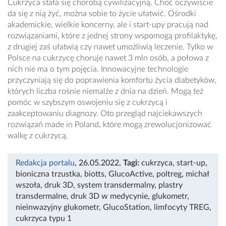
Cukrzyca stała się chorobą cywilizacyjną. Choć oczywiście
da się z nią żyć, można sobie to życie ułatwić. Ośrodki
akademickie, wielkie koncerny, ale i start-upy pracują nad
rozwiązaniami, które z jednej strony wspomogą profilaktykę,
z drugiej zaś ułatwią czy nawet umożliwią leczenie. Tylko w
Polsce na cukrzycę choruje nawet 3 mln osób, a połowa z
nich nie ma o tym pojęcia. Innowacyjne technologie
przyczyniają się do poprawienia komfortu życia diabetyków,
których liczba rośnie niemalże z dnia na dzień. Mogą też
pomóc w szybszym oswojeniu się z cukrzycą i
zaakceptowaniu diagnozy. Oto przegląd najciekawszych
rozwiązań made in Poland, które mogą zrewolucjonizować
walkę z cukrzycą.
Redakcja portalu
, 26.05.2022
,
Tagi:
cukrzyca
,
start-up
,
bioniczna trzustka
,
biotts
,
GlucoActive
,
poltreg
,
michał
wszoła
,
druk 3D
,
system transdermalny
,
plastry
transdermalne
,
druk 3D w medycynie
,
glukometr
,
nieinwazyjny glukometr
,
GlucoStation
,
limfocyty TREG
,
cukrzyca typu 1