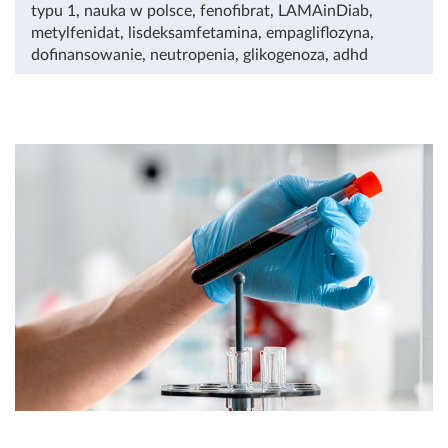
typu 1
,
nauka w polsce
,
fenofibrat
,
LAMAinDiab
,
metylfenidat
,
lisdeksamfetamina
,
empagliflozyna
,
dofinansowanie
,
neutropenia
,
glikogenoza
,
adhd