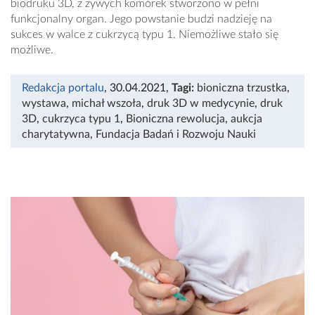
biodruku 3D, z żywych komórek stworzono w pełni
funkcjonalny organ. Jego powstanie budzi nadzieję na
sukces w walce z cukrzycą typu 1. Niemożliwe stało się
możliwe.
Redakcja portalu
, 30.04.2021
,
Tagi:
bioniczna trzustka
,
wystawa
,
michał wszoła
,
druk 3D w medycynie
,
druk
3D
,
cukrzyca typu 1
,
Bioniczna rewolucja
,
aukcja
charytatywna
,
Fundacja Badań i Rozwoju Nauki