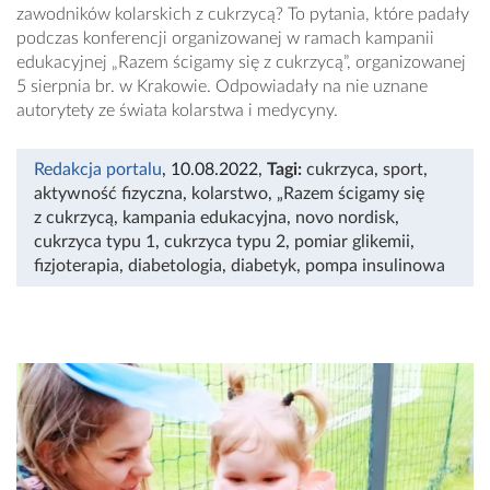
zawodników kolarskich z cukrzycą? To pytania, które padały
podczas konferencji organizowanej w ramach kampanii
edukacyjnej „Razem ścigamy się z cukrzycą”, organizowanej
5 sierpnia br. w Krakowie. Odpowiadały na nie uznane
autorytety ze świata kolarstwa i medycyny.
Redakcja portalu
, 10.08.2022
,
Tagi:
cukrzyca
,
sport
,
aktywność fizyczna
,
kolarstwo
,
„Razem ścigamy się
z cukrzycą
,
kampania edukacyjna
,
novo nordisk
,
cukrzyca typu 1
,
cukrzyca typu 2
,
pomiar glikemii
,
fizjoterapia
,
diabetologia
,
diabetyk
,
pompa insulinowa