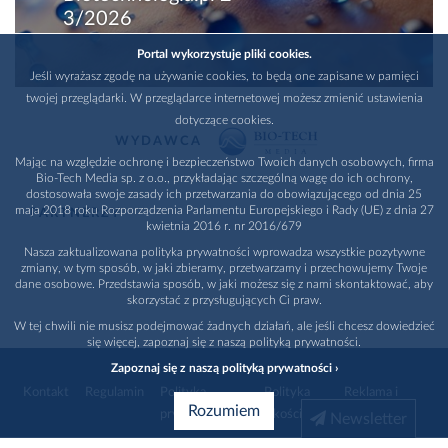
3/2026
Portal wykorzystuje pliki cookies.
Jeśli wyrażasz zgodę na używanie cookies, to będą one zapisane w pamięci
twojej przeglądarki. W przeglądarce internetowej możesz zmienić ustawienia
dotyczące cookies.
WYDAWCA
Mając na względzie ochronę i bezpieczeństwo Twoich danych osobowych, firma
Bio-Tech Media sp. z o.o., przykładając szczególną wagę do ich ochrony,
dostosowała swoje zasady ich przetwarzania do obowiązującego od dnia 25
maja 2018 roku Rozporządzenia Parlamentu Europejskiego i Rady (UE) z dnia 27
PARTNERZY
kwietnia 2016 r. nr 2016/679
Nasza zaktualizowana polityka prywatności wprowadza wszystkie pozytywne
zmiany, w tym sposób, w jaki zbieramy, przetwarzamy i przechowujemy Twoje
dane osobowe. Przedstawia sposób, w jaki możesz się z nami skontaktować, aby
skorzystać z przysługujących Ci praw.
W tej chwili nie musisz podejmować żadnych działań, ale jeśli chcesz dowiedzieć
się więcej, zapoznaj się z naszą polityką prywatności.
Zapoznaj się z naszą polityką prywatności ›
Kontakt
Regulamin
Polityka
Polityka
Reklama i
Rozumiem
prywatności
jakości
promocja
Newsletter