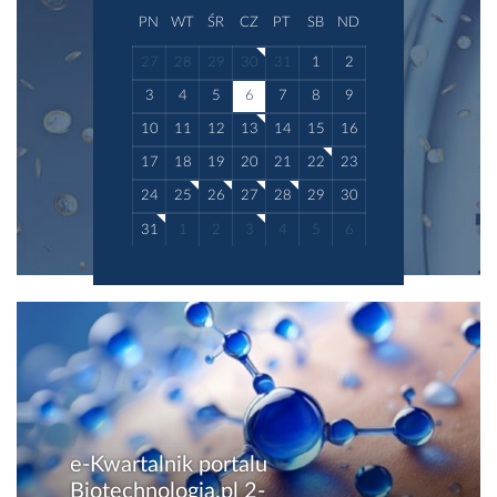
PN
WT
ŚR
CZ
PT
SB
ND
27
28
29
30
31
1
2
3
4
5
6
7
8
9
10
11
12
13
14
15
16
17
18
19
20
21
22
23
24
25
26
27
28
29
30
31
1
2
3
4
5
6
e-Kwartalnik portalu
Biotechnologia.pl 2-