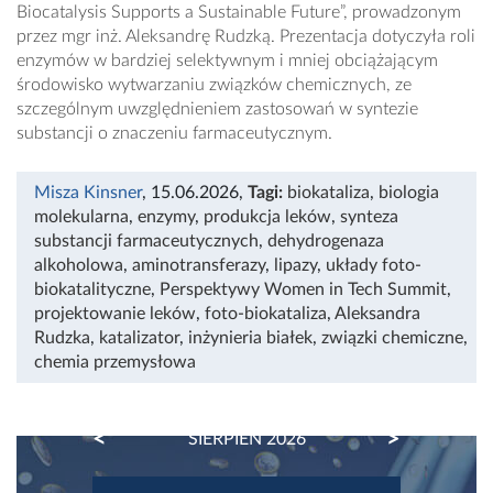
Biocatalysis Supports a Sustainable Future”, prowadzonym
przez mgr inż. Aleksandrę Rudzką. Prezentacja dotyczyła roli
enzymów w bardziej selektywnym i mniej obciążającym
środowisko wytwarzaniu związków chemicznych, ze
szczególnym uwzględnieniem zastosowań w syntezie
substancji o znaczeniu farmaceutycznym.
Misza Kinsner
, 15.06.2026
,
Tagi:
biokataliza
,
biologia
molekularna
,
enzymy
,
produkcja leków
,
synteza
substancji farmaceutycznych
,
dehydrogenaza
alkoholowa
,
aminotransferazy
,
lipazy
,
układy foto-
biokatalityczne
,
Perspektywy Women in Tech Summit
,
projektowanie leków
,
foto-biokataliza
,
Aleksandra
Rudzka
,
katalizator
,
inżynieria białek
,
związki chemiczne
,
chemia przemysłowa
PREVIOUS
NEXT
SIERPIEŃ 2026