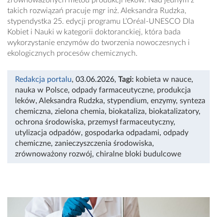
takich rozwiązań pracuje mgr inż. Aleksandra Rudzka,
stypendystka 25. edycji programu L’Oréal-UNESCO Dla
Kobiet i Nauki w kategorii doktoranckiej, która bada
wykorzystanie enzymów do tworzenia nowoczesnych i
ekologicznych procesów chemicznych.
Redakcja portalu
, 03.06.2026
,
Tagi:
kobieta w nauce
,
nauka w Polsce
,
odpady farmaceutyczne
,
produkcja
leków
,
Aleksandra Rudzka
,
stypendium
,
enzymy
,
synteza
chemiczna
,
zielona chemia
,
biokataliza
,
biokatalizatory
,
ochrona środowiska
,
przemysł farmaceutyczny
,
utylizacja odpadów
,
gospodarka odpadami
,
odpady
chemiczne
,
zanieczyszczenia środowiska
,
zrównoważony rozwój
,
chiralne bloki budulcowe