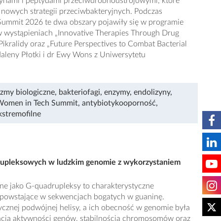
zynami i peptydami przeciwdrobnoustrojowymi, które
nowych strategii przeciwbakteryjnych. Podczas
ummit 2026 te dwa obszary pojawiły się w programie
w wystąpieniach „Innovative Therapies Through Drug
Pikralidy oraz „Future Perspectives to Combat Bacterial
aleny Płotki i dr Ewy Wons z Uniwersytetu
zmy biologiczne
,
bakteriofagi
,
enzymy
,
endolizyny
,
Women in Tech Summit
,
antybiotykooporność
,
kstremofilne
upleksowych w ludzkim genomie z wykorzystaniem
ane jako G-quadrupleksy to charakterystyczne
 powstające w sekwencjach bogatych w guaninę.
asycznej podwójnej helisy, a ich obecność w genomie była
ulacją aktywności genów, stabilnością chromosomów oraz