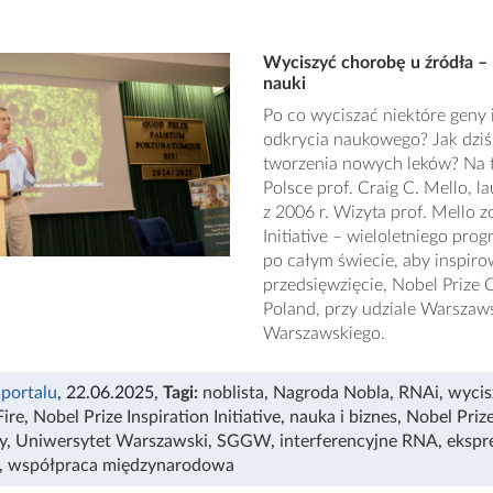
Wyciszyć chorobę u źródła – n
nauki
Po co wyciszać niektóre geny 
odkrycia naukowego? Jak dziś
tworzenia nowych leków? Na t
Polsce prof. Craig C. Mello, l
z 2006 r. Wizyta prof. Mello 
Initiative – wieloletniego pr
po całym świecie, aby inspir
przedsięwzięcie, Nobel Prize
Poland, przy udziale Warsza
Warszawskiego.
 portalu
, 22.06.2025
,
Tagi:
noblista
,
Nagroda Nobla
,
RNAi
,
wycis
ire
,
Nobel Prize Inspiration Initiative
,
nauka i biznes
,
Nobel Priz
y
,
Uniwersytet Warszawski
,
SGGW
,
interferencyjne RNA
,
ekspr
,
współpraca międzynarodowa