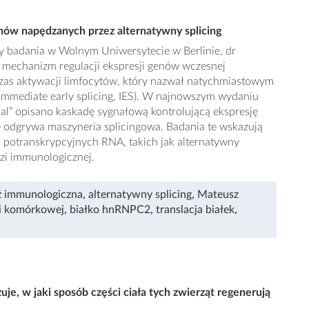
nów napędzanych przez alternatywny splicing
cy badania w Wolnym Uniwersytecie w Berlinie, dr
mechanizm regulacji ekspresji genów wczesnej
as aktywacji limfocytów, który nazwał natychmiastowym
 immediate early splicing, IES). W najnowszym wydaniu
l” opisano kaskadę sygnałową kontrolującą ekspresję
ę odgrywa maszyneria splicingowa. Badania te wskazują
i potranskrypcyjnych RNA, takich jak alternatywny
dzi immunologicznej.
 immunologiczna
,
alternatywny splicing
,
Mateusz
i komórkowej
,
białko hnRNPC2
,
translacja białek
,
je, w jaki sposób części ciała tych zwierząt regenerują