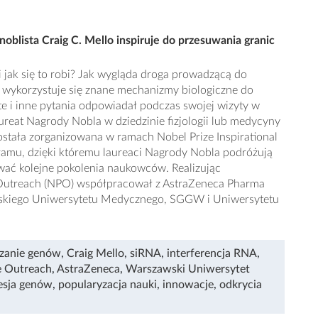
oblista Craig C. Mello inspiruje do przesuwania granic
i jak się to robi? Jak wygląda droga prowadzącą do
 wykorzystuje się znane mechanizmy biologiczne do
e i inne pytania odpowiadał podczas swojej wizyty w
aureat Nagrody Nobla w dziedzinie fizjologii lub medycyny
została zorganizowana w ramach Nobel Prize Inspirational
ogramu, dzięki któremu laureaci Nagrody Nobla podróżują
ować kolejne pokolenia naukowców. Realizując
 Outreach (NPO) współpracował z AstraZeneca Pharma
wskiego Uniwersytetu Medycznego, SGGW i Uniwersytetu
zanie genów
,
Craig Mello
,
siRNA
,
interferencja RNA
,
e Outreach
,
AstraZeneca
,
Warszawski Uniwersytet
esja genów
,
popularyzacja nauki
,
innowacje
,
odkrycia