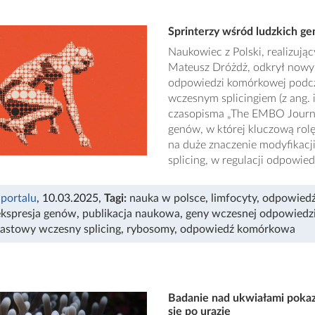
Sprinterzy wśród ludzkich ge
Naukowiec z Polski, realizują
Mateusz Dróżdż, odkrył nowy 
odpowiedzi komórkowej podcz
wczesnym splicingiem (z ang.
czasopisma „The EMBO Journa
genów, w której kluczową rol
na duże znaczenie modyfikacj
splicing, w regulacji odpowie
 portalu
, 10.03.2025
,
Tagi:
nauka w polsce
,
limfocyty
,
odpowiedź
ekspresja genów
,
publikacja naukowa
,
geny wczesnej odpowiedz
astowy wczesny splicing
,
rybosomy
,
odpowiedź komórkowa
Badanie nad ukwiałami pokazu
się po urazie