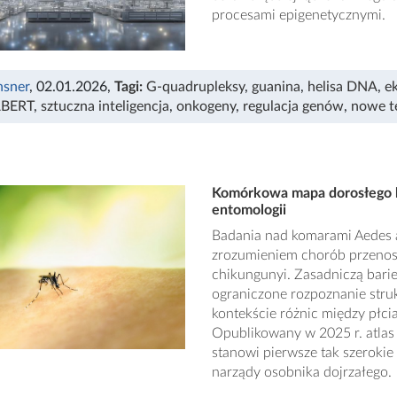
procesami epigenetycznymi.
nsner
, 02.01.2026
,
Tagi:
G-quadrupleksy
,
guanina
,
helisa DNA
,
e
BERT
,
sztuczna inteligencja
,
onkogeny
,
regulacja genów
,
nowe t
Komórkowa mapa dorosłego ko
entomologii
Badania nad komarami Aedes a
zrozumieniem chorób przenosz
chikungunyi. Zasadniczą barie
ograniczone rozpoznanie stru
kontekście różnic między płc
Opublikowany w 2025 r. atlas
stanowi pierwsze tak szerokie
narządy osobnika dojrzałego.