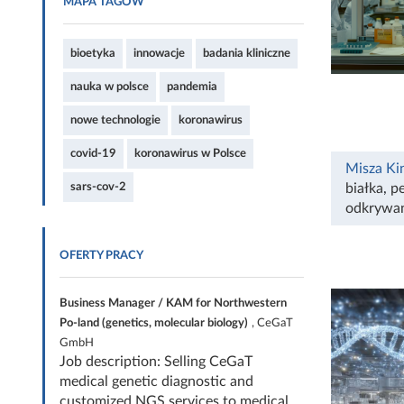
MAPA TAGÓW
bioetyka
innowacje
badania kliniczne
nauka w polsce
pandemia
nowe technologie
koronawirus
covid-19
koronawirus w Polsce
Misza Ki
sars-cov-2
białka
,
p
odkrywan
OFERTY PRACY
Business Manager / KAM for Northwestern
Po-land (genetics, molecular biology)
, CeGaT
GmbH
Job description: Selling CeGaT
medical genetic diagnostic and
customized NGS services to medical