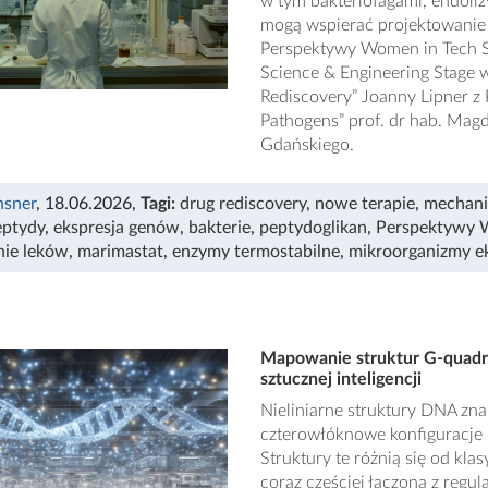
w tym bakteriofagami, endoli
mogą wspierać projektowanie 
Perspektywy Women in Tech S
Science & Engineering Stage 
Rediscovery” Joanny Lipner z 
Pathogens” prof. dr hab. Magd
Gdańskiego.
nsner
, 18.06.2026
,
Tagi:
drug rediscovery
,
nowe terapie
,
mechani
eptydy
,
ekspresja genów
,
bakterie
,
peptydoglikan
,
Perspektywy 
ie leków
,
marimastat
,
enzymy termostabilne
,
mikroorganizmy e
Mapowanie struktur G-quadr
sztucznej inteligencji
Nieliniarne struktury DNA zn
czterowłóknowe konfiguracje
Struktury te różnią się od kl
coraz częściej łączona z reg