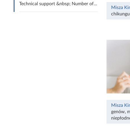
Technical support &nbsp; Number of...
Misza Ki
chikungu
Misza Ki
genów
,
m
niepłodn