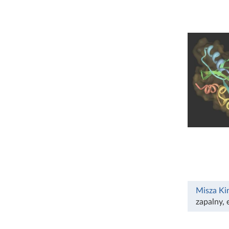
Misza Ki
zapalny
,