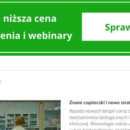
E
Znane cząsteczki i nowe strat
Rozwój nowych terapii coraz c
mechanizmów biologicznych i c
klinicznej. Równolegle rośnie