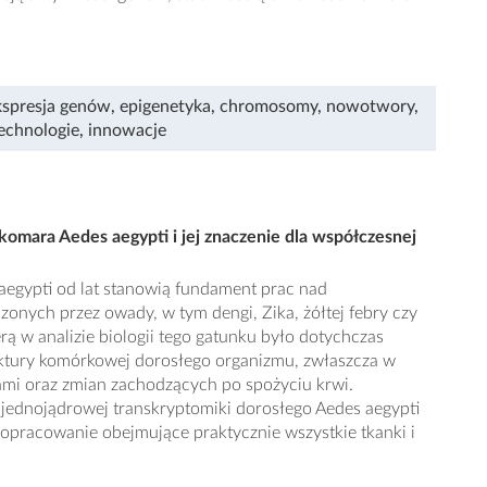
kspresja genów
,
epigenetyka
,
chromosomy
,
nowotwory
,
echnologie
,
innowacje
mara Aedes aegypti i jej znaczenie dla współczesnej
egypti od lat stanowią fundament prac nad
onych przez owady, w tym dengi, Zika, żółtej febry czy
rą w analizie biologii tego gatunku było dotychczas
ktury komórkowej dorosłego organizmu, zwłaszcza w
iami oraz zmian zachodzących po spożyciu krwi.
 jednojądrowej transkryptomiki dorosłego Aedes aegypti
 opracowanie obejmujące praktycznie wszystkie tkanki i