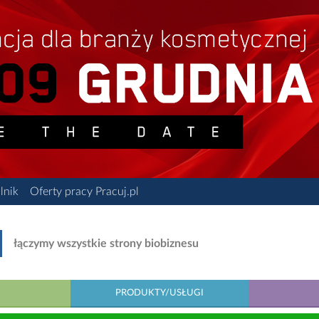
lnik
Oferty pracy Pracuj.pl
łączymy wszystkie strony biobiznesu
PRODUKTY/USŁUGI