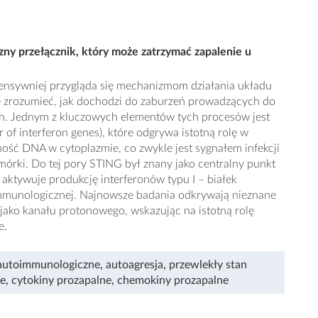
zny przełącznik, który może zatrzymać zapalenie u
ntensywniej przygląda się mechanizmom działania układu
ę zrozumieć, jak dochodzi do zaburzeń prowadzących do
. Jednym z kluczowych elementów tych procesów jest
r of interferon genes), które odgrywa istotną rolę w
ść DNA w cytoplazmie, co zwykle jest sygnałem infekcji
órki. Do tej pory STING był znany jako centralny punkt
 aktywuje produkcję interferonów typu I – białek
mmunologicznej. Najnowsze badania odkrywają nieznane
jako kanału protonowego, wskazując na istotną rolę
e.
autoimmunologiczne
,
autoagresja
,
przewlekły stan
ne
,
cytokiny prozapalne
,
chemokiny prozapalne