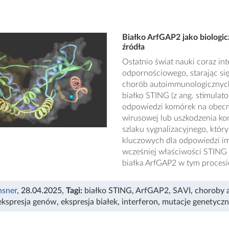
Białko ArfGAP2 jako biologic
źródła
Ostatnio świat nauki coraz i
odpornościowego, starając si
chorób autoimmunologicznych
białko STING (z ang. stimulato
odpowiedzi komórek na obecno
wirusowej lub uszkodzenia kom
szlaku sygnalizacyjnego, który
kluczowych dla odpowiedzi i
wcześniej właściwości STING 
białka ArfGAP2 w tym procesi
nsner
, 28.04.2025
,
Tagi:
białko STING
,
ArfGAP2
,
SAVI
,
choroby 
ekspresja genów
,
ekspresja białek
,
interferon
,
mutacje genetycz