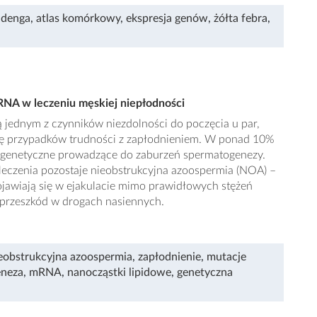
,
denga
,
atlas komórkowy
,
ekspresja genów
,
żółta febra
,
NA w leczeniu męskiej niepłodności
 jednym z czynników niezdolności do poczęcia u par,
ę przypadków trudności z zapłodnieniem. W ponad 10%
e genetyczne prowadzące do zaburzeń spermatogenezy.
 leczenia pozostaje nieobstrukcyjna azoospermia (NOA) –
ojawiają się w ejakulacie mimo prawidłowych stężeń
przeszkód w drogach nasiennych.
eobstrukcyjna azoospermia
,
zapłodnienie
,
mutacje
eneza
,
mRNA
,
nanocząstki lipidowe
,
genetyczna