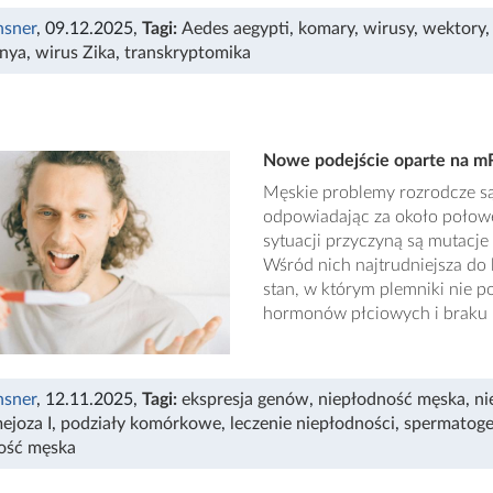
nsner
, 09.12.2025
,
Tagi:
Aedes aegypti
,
komary
,
wirusy
,
wektory
nya
,
wirus Zika
,
transkryptomika
Nowe podejście oparte na mR
Męskie problemy rozrodcze są
odpowiadając za około połow
sytuacji przyczyną są mutacj
Wśród nich najtrudniejsza do
stan, w którym plemniki nie p
hormonów płciowych i braku 
nsner
, 12.11.2025
,
Tagi:
ekspresja genów
,
niepłodność męska
,
ni
ejoza I
,
podziały komórkowe
,
leczenie niepłodności
,
spermatog
ość męska