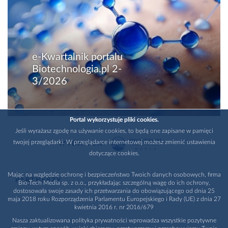
e-Kwartalnik portalu
Biotechnologia.pl 2-
3/2026
Portal wykorzystuje pliki cookies.
Jeśli wyrażasz zgodę na używanie cookies, to będą one zapisane w pamięci
twojej przeglądarki. W przeglądarce internetowej możesz zmienić ustawienia
WYDAWCA
dotyczące cookies.
Mając na względzie ochronę i bezpieczeństwo Twoich danych osobowych, firma
PARTNERZY
Bio-Tech Media sp. z o.o., przykładając szczególną wagę do ich ochrony,
dostosowała swoje zasady ich przetwarzania do obowiązującego od dnia 25
maja 2018 roku Rozporządzenia Parlamentu Europejskiego i Rady (UE) z dnia 27
kwietnia 2016 r. nr 2016/679
Nasza zaktualizowana polityka prywatności wprowadza wszystkie pozytywne