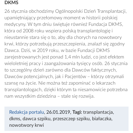
DKMS
26 stycznia obchodzimy Ogólnopolski Dzień Transplantacji,
upamiętniający przełomowy moment w historii polskiej
medycyny. W tym dniu świętuje również Fundacja DKMS,
która od 2008 roku wspiera polską transplantologię i
nieustannie stara się o to, aby dla chorych na nowotwory
krwi, którzy potrzebują przeszczepienia, znalazł się zgodny
Dawca. Dziś, w 2019 roku, w bazie Fundacji DKMS
zarejestrowanych jest ponad 1,4 mln ludzi, co jest efektem
wieloletniej pracy i zaangażowania tysięcy osób. 26 stycznia
to szczególny dzień zarówno dla Dawców faktycznych,
Dawców potencjalnych, jak i Pacjentów – którzy otrzymali
szansę na życie. Nie można też zapominać o lekarzach
transplantologach, dzięki którym ta niesamowicie potrzebna
nam wszystkim dziedzina – stale się rozwija.
Redakcja portalu
, 26.01.2019
,
Tagi:
transplantacja
,
dkms
,
dawca szpiku
,
przeszczep szpiku
,
białaczka
,
nowotwory krwi