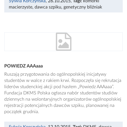
Sylwia Korczyńska
, 26.10.2015
,
Tagi:
komórki
macierzyste
,
dawca szpiku
,
genetyczny bliźniak
POWIEDZ AAAaaa
Ruszają przygotowania do ogólnopolskiej inicjatywy
studentów w walce z rakiem krwi. Rozpoczęła się rekrutacja
liderów studenckiej akcji pod hasłem „Powiedz AAAaaa”.
Fundacja DKMS Polska ogłasza nabór studentów studiów
dziennych na wolontaryjnych organizatorów ogólnopolskiej
rejestracji potencjalnych dawców szpiku, planowanej na
początek grudnia.
Sylwia Korczyńska
, 12.10.2015
,
Tagi:
DKMS
,
dawca