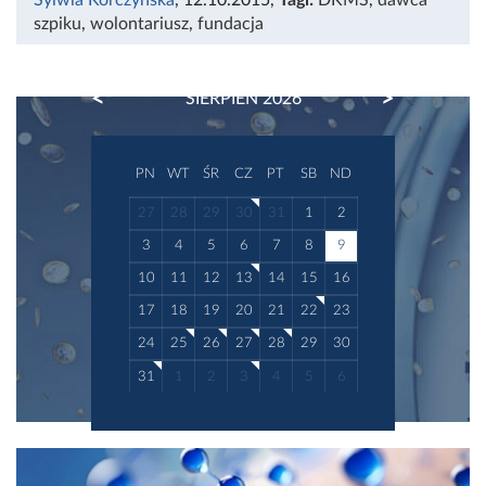
szpiku
,
wolontariusz
,
fundacja
PREVIOUS
NEXT
SIERPIEŃ 2026
PN
WT
ŚR
CZ
PT
SB
ND
27
28
29
30
31
1
2
3
4
5
6
7
8
9
10
11
12
13
14
15
16
17
18
19
20
21
22
23
24
25
26
27
28
29
30
31
1
2
3
4
5
6