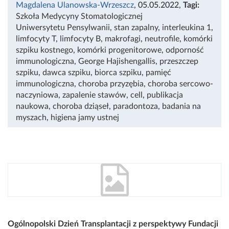
Magdalena Ulanowska-Wrzeszcz
, 05.05.2022
,
Tagi:
Szkoła Medycyny Stomatologicznej
Uniwersytetu Pensylwanii
,
stan zapalny
,
interleukina 1
,
limfocyty T
,
limfocyty B
,
makrofagi
,
neutrofile
,
komórki
szpiku kostnego
,
komórki progenitorowe
,
odporność
immunologiczna
,
George Hajishengallis
,
przeszczep
szpiku
,
dawca szpiku
,
biorca szpiku
,
pamięć
immunologiczna
,
choroba przyzębia
,
choroba sercowo-
naczyniowa
,
zapalenie stawów
,
cell
,
publikacja
naukowa
,
choroba dziąseł
,
paradontoza
,
badania na
myszach
,
higiena jamy ustnej
Ogólnopolski Dzień Transplantacji z perspektywy Fundacji