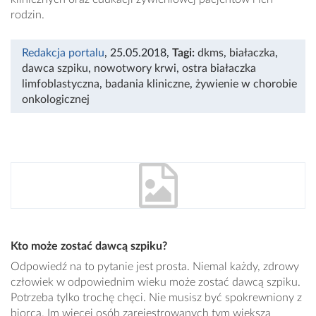
rodzin.
Redakcja portalu
, 25.05.2018
,
Tagi:
dkms
,
białaczka
,
dawca szpiku
,
nowotwory krwi
,
ostra białaczka
limfoblastyczna
,
badania kliniczne
,
żywienie w chorobie
onkologicznej
Kto może zostać dawcą szpiku?
Odpowiedź na to pytanie jest prosta. Niemal każdy, zdrowy
człowiek w odpowiednim wieku może zostać dawcą szpiku.
Potrzeba tylko trochę chęci. Nie musisz być spokrewniony z
biorcą. Im więcej osób zarejestrowanych tym większa