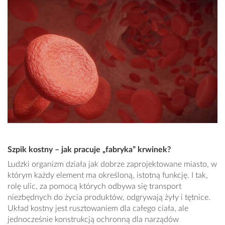
Szpik kostny – jak pracuje „fabryka” krwinek?
Ludzki organizm działa jak dobrze zaprojektowane miasto, w
którym każdy element ma określoną, istotną funkcję. I tak,
rolę ulic, za pomocą których odbywa się transport
niezbędnych do życia produktów, odgrywają żyły i tętnice.
Układ kostny jest rusztowaniem dla całego ciała, ale
jednocześnie konstrukcją ochronną dla narządów