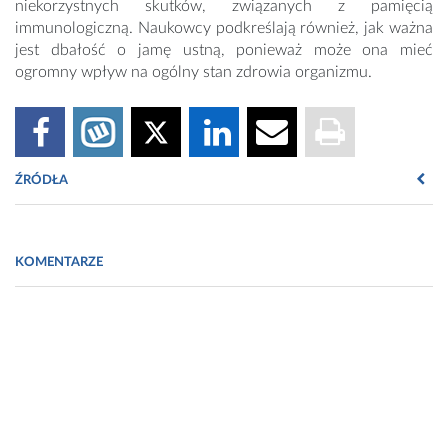
niekorzystnych skutków, związanych z pamięcią
immunologiczną. Naukowcy podkreślają również, jak ważna
jest dbałość o jamę ustną, ponieważ może ona mieć
ogromny wpływ na ogólny stan zdrowia organizmu.
ŹRÓDŁA
Fot. https://www.pexels.com/photo/close-up-photo-of-woman-
with-pink-lipstick-smiling-3762402/
KOMENTARZE
https://www.sciencedaily.com/releases/2022/04/220427115816.