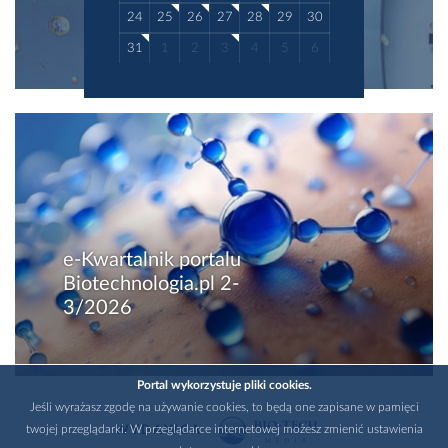
24
25
26
27
28
29
30
31
1
2
3
4
5
6
e-Kwartalnik portalu
Biotechnologia.pl 2-
3/2026
Portal wykorzystuje pliki cookies.
Jeśli wyrażasz zgodę na używanie cookies, to będą one zapisane w pamięci
twojej przeglądarki. W przeglądarce internetowej możesz zmienić ustawienia
WYDAWCA