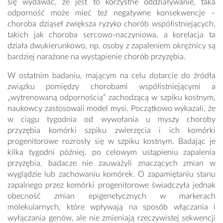
się wydawać, że jest to korzystne oddziaływanie, taka
odporność może mieć też negatywne konsekwencje –
choroba dziąseł zwiększa ryzyko chorób współistniejących,
takich jak choroba sercowo-naczyniowa, a korelacja ta
działa dwukierunkowo, np. osoby z zapaleniem okrężnicy są
bardziej narażone na wystąpienie chorób przyzębia.
W ostatnim badaniu, mającym na celu dotarcie do źródła
związku pomiędzy chorobami współistniejącymi a
„wytrenowaną odpornością” zachodzącą w szpiku kostnym,
naukowcy zastosowali model mysi. Początkowo wykazali, że
w ciągu tygodnia od wywołania u myszy choroby
przyzębia komórki szpiku zwierzęcia i ich komórki
progenitorowe rozrosły się w szpiku kostnym. Badając je
kilka tygodni później, po celowym ustąpieniu zapalenia
przyzębia, badacze nie zauważyli znaczących zmian w
wyglądzie lub zachowaniu komórek. O zapamiętaniu stanu
zapalnego przez komórki progenitorowe świadczyła jednak
obecność zmian epigenetycznych w markerach
molekularnych, które wpływają na sposób włączania i
wyłączania genów, ale nie zmieniają rzeczywistej sekwencji