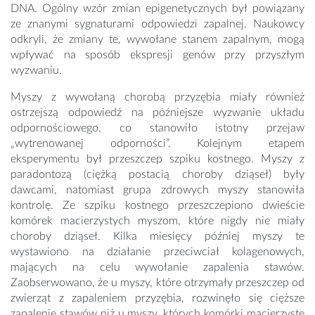
DNA. Ogólny wzór zmian epigenetycznych był powiązany
ze znanymi sygnaturami odpowiedzi zapalnej. Naukowcy
odkryli, że zmiany te, wywołane stanem zapalnym, mogą
wpływać na sposób ekspresji genów przy przyszłym
wyzwaniu.
Myszy z wywołaną chorobą przyzębia miały również
ostrzejszą odpowiedź na późniejsze wyzwanie układu
odpornościowego, co stanowiło istotny przejaw
„wytrenowanej odporności”. Kolejnym etapem
eksperymentu był przeszczep szpiku kostnego. Myszy z
paradontozą (ciężką postacią choroby dziąseł) były
dawcami, natomiast grupa zdrowych myszy stanowiła
kontrolę. Ze szpiku kostnego przeszczepiono dwieście
komórek macierzystych myszom, które nigdy nie miały
choroby dziąseł. Kilka miesięcy później myszy te
wystawiono na działanie przeciwciał kolagenowych,
mających na celu wywołanie zapalenia stawów.
Zaobserwowano, że u myszy, które otrzymały przeszczep od
zwierząt z zapaleniem przyzębia, rozwinęło się cięższe
zapalenie stawów niż u myszy, których komórki macierzyste