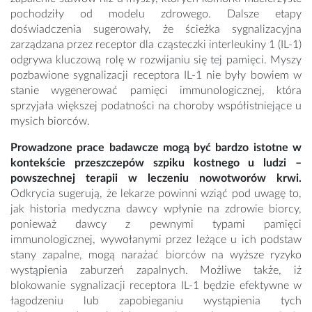
pochodziły od modelu zdrowego. Dalsze etapy
doświadczenia sugerowały, że ścieżka sygnalizacyjna
zarządzana przez receptor dla cząsteczki interleukiny 1 (IL-1)
odgrywa kluczową rolę w rozwijaniu się tej pamięci. Myszy
pozbawione sygnalizacji receptora IL-1 nie były bowiem w
stanie wygenerować pamięci immunologicznej, która
sprzyjała większej podatności na choroby współistniejące u
mysich biorców.
Prowadzone prace badawcze mogą być bardzo istotne w
kontekście przeszczepów szpiku kostnego u ludzi –
powszechnej terapii w leczeniu nowotworów krwi.
Odkrycia sugerują, że lekarze powinni wziąć pod uwagę to,
jak historia medyczna dawcy wpłynie na zdrowie biorcy,
ponieważ dawcy z pewnymi typami pamięci
immunologicznej, wywołanymi przez leżące u ich podstaw
stany zapalne, mogą narażać biorców na wyższe ryzyko
wystąpienia zaburzeń zapalnych. Możliwe także, iż
blokowanie sygnalizacji receptora IL-1 będzie efektywne w
łagodzeniu lub zapobieganiu wystąpienia tych