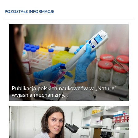
POZOSTAŁE INFORMACJE
Publikacja polskich naukowców w „Nature”
wyjaśnia mechanizmy...
Badacze ze stołecznych instytucji naukowych
opisali nowy mechanizm zwiększający
skuteczność terapii mRNA. Wyniki badań
ułatwią tworzenie nowoczesnych leków
przeciwko nowotworom i chorobom zakaźnym...