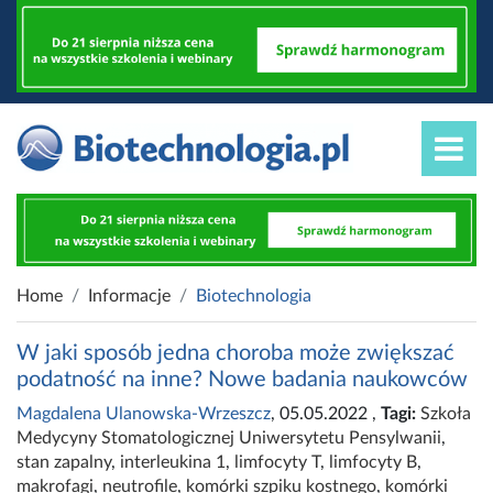
Home
Informacje
Biotechnologia
W jaki sposób jedna choroba może zwiększać
podatność na inne? Nowe badania naukowców
Magdalena Ulanowska-Wrzeszcz
, 05.05.2022
,
Tagi:
Szkoła
Medycyny Stomatologicznej Uniwersytetu Pensylwanii
,
stan zapalny
,
interleukina 1
,
limfocyty T
,
limfocyty B
,
makrofagi
,
neutrofile
,
komórki szpiku kostnego
,
komórki