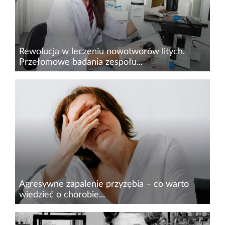
Rewolucja w leczeniu nowotworów litych.
Przełomowe badania zespołu...
Naukowcy z Centrum Immunoterapii
Komórkowych SGGW pod kierownictwem prof.
Magdaleny Król dokonali odkrycia, które może
zrewolucjonizować terapię nowotworów litych.
Opracowali innowacyjną technologi...
Agresywne zapalenie przyzębia – co warto
wiedzieć o chorobie...
Choroby, takie jak agresywne zapalenie