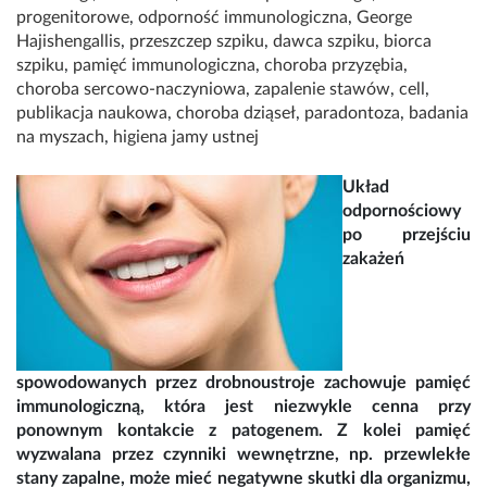
progenitorowe
,
odporność immunologiczna
,
George
Hajishengallis
,
przeszczep szpiku
,
dawca szpiku
,
biorca
szpiku
,
pamięć immunologiczna
,
choroba przyzębia
,
choroba sercowo-naczyniowa
,
zapalenie stawów
,
cell
,
publikacja naukowa
,
choroba dziąseł
,
paradontoza
,
badania
na myszach
,
higiena jamy ustnej
Układ
odpornościowy
po przejściu
zakażeń
spowodowanych przez drobnoustroje zachowuje pamięć
immunologiczną, która jest niezwykle cenna przy
ponownym kontakcie z patogenem. Z kolei pamięć
wyzwalana przez czynniki wewnętrzne, np. przewlekłe
stany zapalne, może mieć negatywne skutki dla organizmu,