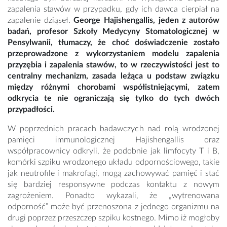
zapalenia stawów w przypadku, gdy ich dawca cierpiał na
zapalenie dziąseł.
George Hajishengallis, jeden z autorów
badań, profesor Szkoły Medycyny Stomatologicznej w
Pensylwanii, tłumaczy, że choć doświadczenie zostało
przeprowadzone z wykorzystaniem modelu zapalenia
przyzębia i zapalenia stawów, to w rzeczywistości jest to
centralny mechanizm, zasada leżąca u podstaw związku
między różnymi chorobami współistniejącymi, zatem
odkrycia te nie ograniczają się tylko do tych dwóch
przypadłości.
W poprzednich pracach badawczych nad rolą wrodzonej
pamięci immunologicznej Hajishengallis oraz
współpracownicy odkryli, że podobnie jak limfocyty T i B,
komórki szpiku wrodzonego układu odpornościowego, takie
jak neutrofile i makrofagi, mogą zachowywać pamięć i stać
się bardziej responsywne podczas kontaktu z nowym
zagrożeniem. Ponadto wykazali, że „wytrenowana
odporność” może być przenoszona z jednego organizmu na
drugi poprzez przeszczep szpiku kostnego. Mimo iż mogłoby