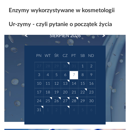
Enzymy wykorzystywane w kosmetologii
Ur-zymy - czyli pytanie o początek życia
PREVIOUS
NEXT
SIERPIEŃ 2026
PN
WT
ŚR
CZ
PT
SB
ND
27
28
29
30
31
1
2
3
4
5
6
7
8
9
10
11
12
13
14
15
16
17
18
19
20
21
22
23
24
25
26
27
28
29
30
31
1
2
3
4
5
6