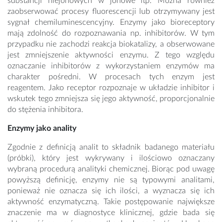
substancji niejonowych w jonowe itp. Można również
zaobserwować procesy fluorescencji lub otrzymywany jest
sygnał chemiluminescencyjny. Enzymy jako bioreceptory
mają zdolność do rozpoznawania np. inhibitorów. W tym
przypadku nie zachodzi reakcja biokatalizy, a obserwowane
jest zmniejszenie aktywności enzymu. Z tego względu
oznaczanie inhibitorów z wykorzystaniem enzymów ma
charakter pośredni. W procesach tych enzym jest
reagentem. Jako receptor rozpoznaje w układzie inhibitor i
wskutek tego zmniejsza się jego aktywność, proporcjonalnie
do stężenia inhibitora.
Enzymy jako anality
Zgodnie z definicją analit to składnik badanego materiału
(próbki), który jest wykrywany i ilościowo oznaczany
wybraną procedurą analityki chemicznej. Biorąc pod uwagę
powyższą definicję, enzymy nie są typowymi analitami,
ponieważ nie oznacza się ich ilości, a wyznacza się ich
aktywność enzymatyczną. Takie postępowanie największe
znaczenie ma w diagnostyce klinicznej, gdzie bada się