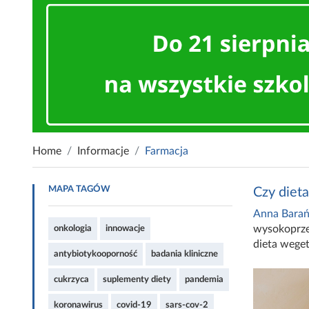
Home
Informacje
Farmacja
MAPA TAGÓW
Czy diet
Anna Barań
wysokoprz
onkologia
innowacje
dieta wege
antybiotykooporność
badania kliniczne
cukrzyca
suplementy diety
pandemia
koronawirus
covid-19
sars-cov-2