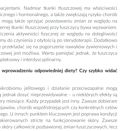
pacjentami. Nadmiar tkanki tłuszczowej ma właściwości
cznego i hormonalnego, a także zwiększają ryzyko chorób
ne mogą także sprzyjać powstawaniu zmian ze względu na
miernej tkanki tłuszczowej przy łuszczycy bywa wyzwaniem.
czenia aktywności fizycznej ze względu na dolegliwości
my do czynienia z otyłością po sterydoterapii. Dodatkowo
że przekładać się na pogorszenie nawyków żywieniowych i
zowej jest możliwa. Warto pamiętać jednak, że łuszczyca
pleksowy i interdyscyplinarny.
o wprowadzeniu odpowiedniej diety? Czy szybko widać
ikrobiomu jelitowego i działanie przeciwzapalne mogą
 jednak dosyć nieprzewidywalne – u niektórych efekty są
tery miesiące. Każdy przypadek jest inny. Zawsze dobieram
a objawów, chorób współistniejących czy konkretnych celów
znego. U innych punktem kluczowym jest poprawa kondycji
kierowanych stricte na funkcjonowanie skóry. Zawsze
 skóry całkowicie pozbawionej zmian łuszczycowych, lecz