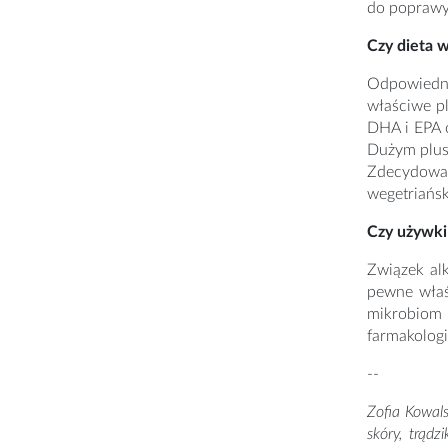
do poprawy 
Czy dieta w
Odpowiedni
właściwe p
DHA i EPA c
Dużym pluse
Zdecydowan
wegetriańsk
Czy używki 
Związek al
pewne właś
mikrobiom 
farmakolog
--
Zofia Kowals
skóry, trądz