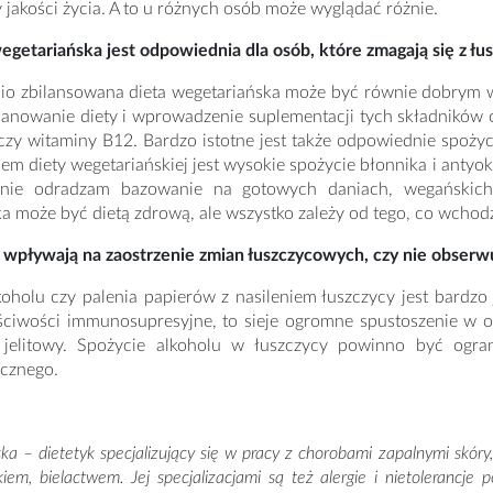
jakości życia. A to u różnych osób może wyglądać różnie.
egetariańska jest odpowiednia dla osób, które zmagają się z łu
o zbilansowana dieta wegetariańska może być równie dobrym wy
lanowanie diety i wprowadzenie suplementacji tych składników 
zy witaminy B12. Bardzo istotne jest także odpowiednie spożycie
m diety wegetariańskiej jest wysokie spożycie błonnika i antyoks
ie odradzam bazowanie na gotowych daniach, wegańskich z
a może być dietą zdrową, ale wszystko zależy od tego, co wchodzi
wpływają na zaostrzenie zmian łuszczycowych, czy nie obserwuj
koholu czy palenia papierów z nasileniem łuszczycy jest bardz
ciwości immunosupresyjne, to sieje ogromne spustoszenie w o
jelitowy. Spożycie alkoholu w łuszczycy powinno być ogra
icznego.
ka – dietetyk specjalizujący się w pracy z chorobami zapalnymi skóry
ikiem, bielactwem. Jej specjalizacjami są też alergie i nietolerancj