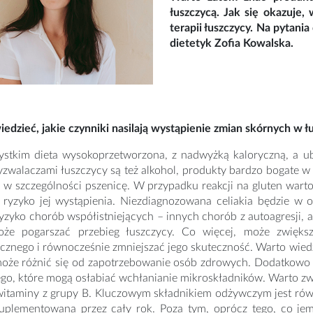
łuszczycą. Jak się okazuje
terapii łuszczycy. Na pytan
dietetyk Zofia Kowalska.
edzieć, jakie czynniki nasilają wystąpienie zmian skórnych w ł
ystkim dieta wysokoprzetworzona, z nadwyżką kaloryczną, a ubo
walaczami łuszczycy są też alkohol, produkty bardzo bogate w 
a w szczególności pszenicę. W przypadku reakcji na gluten wart
 ryzyko jej wystąpienia. Niezdiagnozowana celiakia będzie w 
yzyko chorób współistniejących – innych chorób z autoagresji,
że pogarszać przebieg łuszczycy. Co więcej, może zwięks
cznego i równocześnie zmniejszać jego skuteczność. Warto wied
oże różnić się od zapotrzebowanie osób zdrowych. Dodatkowo ł
o, które mogą osłabiać wchłanianie mikroskładników. Warto zwr
witaminy z grupy B. Kluczowym składnikiem odżywczym jest rów
uplementowana przez cały rok. Poza tym, oprócz tego, co jemy,