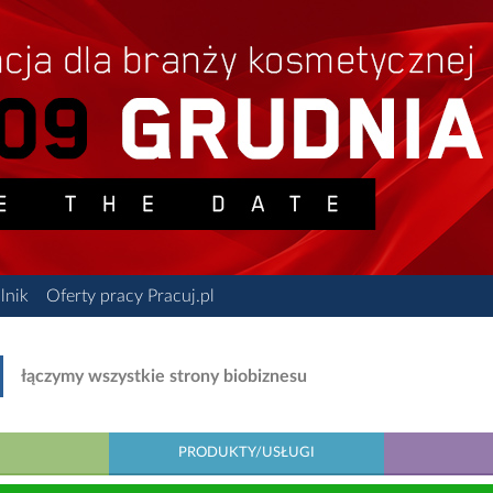
lnik
Oferty pracy Pracuj.pl
łączymy wszystkie strony biobiznesu
PRODUKTY/USŁUGI