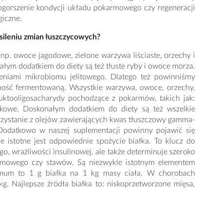
pogorszenie kondycji układu pokarmowego czy regeneracji
giczne.
sileniu zmian łuszczycowych?
np. owoce jagodowe, zielone warzywa liściaste, orzechy i
onałym dodatkiem do diety są też tłuste ryby i owoce morza.
zeniami mikrobiomu jelitowego. Dlatego też powinniśmy
wność fermentowaną. Wszystkie warzywa, owoce, orzechy,
ruktooligosacharydy pochodzące z pokarmów, takich jak:
tkowe. Doskonałym dodatkiem do diety są też wszelkie
orzystanie z olejów zawierających kwas tłuszczowy gamma-
. Dodatkowo w naszej suplementacji powinny pojawić się
e istotne jest odpowiednie spożycie białka. To klucz do
, wrażliwości insulinowej, ale także determinuje szeroko
armowego czy stawów. Są niezwykle istotnym elementem
imum to 1 g białka na 1 kg masy ciała. W chorobach
g. Najlepsze źródła białka to: niskoprzetworzone mięsa,