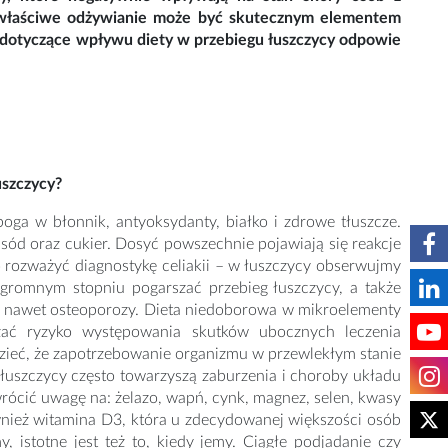
, właściwe odżywianie może być skutecznym elementem
ia dotyczące wpływu diety w przebiegu łuszczycy odpowie
uszczycy?
ga w błonnik, antyoksydanty, białko i zdrowe tłuszcze.
sód oraz cukier. Dosyć powszechnie pojawiają się reakcje
o rozważyć diagnostykę celiakii – w łuszczycy obserwujmy
ogromnym stopniu pogarszać przebieg łuszczycy, a także
 a nawet osteoporozy. Dieta niedoborowa w mikroelementy
zać ryzyko występowania skutków ubocznych leczenia
zieć, że zapotrzebowanie organizmu w przewlekłym stanie
uszczycy często towarzyszą zaburzenia i choroby układu
ócić uwagę na: żelazo, wapń, cynk, magnez, selen, kwasy
nież witamina D3, która u zdecydowanej większości osób
 istotne jest też to, kiedy jemy. Ciągłe podjadanie czy