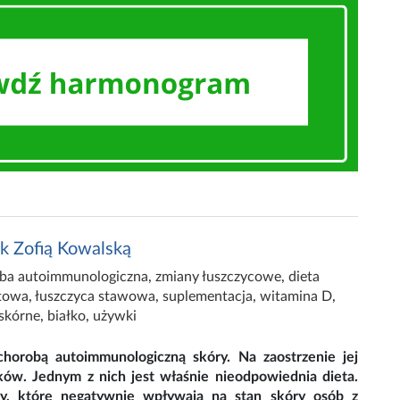
yk Zofią Kowalską
ba autoimmunologiczna
,
zmiany łuszczycowe
,
dieta
itowa
,
łuszczyca stawowa
,
suplementacja
,
witamina D
,
skórne
,
białko
,
używki
chorobą autoimmunologiczną skóry. Na zaostrzenie jej
ów. Jednym z nich jest właśnie nieodpowiednia dieta.
y, które negatywnie wpływają na stan skóry osób z