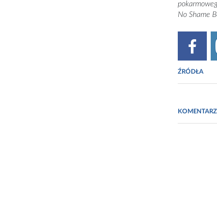
pokarmowego
No Shame Bez
ŹRÓDŁA
Fot. Zofia K
KOMENTARZ