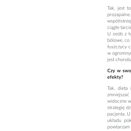
Tak, jest 
prozapalne.
współistni
ciągłe tarc
U osób z ł
bólowe, co 
łuszczycy c
w ogromnym 
jest chorob
Czy w swoj
efekty?
Tak, dieta
zmniejszać
widoczne w 
strategię d
pacjenta. 
układu pok
powtarzam m