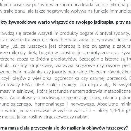
bfitych posiłków późnym wieczorem przekłada się nie tylko na 
 trakcie snu, ale także negatywnie wpływa na funkcje immunolo
ukty żywnościowe warto włączyć do swojego jadłospisu przy na
rawdzą się przede wszystkim produkty bogate w antyoksydanty, 
wa z oliwek extra virgin, zielona herbata, zioła i przyprawy. Dosk
emy już, że łuszczyca jest chorobą blisko związaną z zabur
asze mikroby dietą bogatą w substancje prebiotyczne oraz ży
worzone zboża to źródła prebiotyków. Szczególnie istotne są f
ebula, rośliny strączkowe, warzywa krzyżowe czy owoce pes
zone, kefir, maślanka czy jogurty naturalne. Polecam również k
, czyli olejów z wiesiołka, ogórecznika czy czarnej porzeczki
ści kwasy EPA i DHA z oleju rybiego lub oleju z alg. Niezwykl
masy mięśniowej, która jest fundamentem zdrowia metabolicznego
owie. Aminokwasy umożliwiają regenerację skóry, układu pok
munologicznego, hormonalnego i nerwowego. Absolutne min
h warto jednak celować w wyższe wartości – bliżej 1,4-1,6 g/k
 morza, jajka, rośliny strączkowe czy nabiał.
na masa ciała przyczynia się do nasilenia objawów łuszczycy?