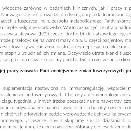
to widoczne zarówno w badaniach klinicznych, jak i pracy z 
 Nadwaga i otyłość prowadzą do dysregulacji układu immunologi
ejących z łuszczycą, m.in. zespołu metabolicznego. Fałdy skór
ie i ciepłe, wilgotne środowisko. Warto zaznaczyć, że utrata nad
uszczycą stawową (ŁZS) często dochodzi do całkowitego ograni
może przełożyć się na wzrost masy ciała. U części pacjentów ma
zęsto towarzyszy obniżenie nastroju czy depresja, co także mo
stopniu utrudniać ich zmianę. Oczywiście utrata tkanki tłuszc
ą całego ciała i zawsze musimy podchodzić do niej w sposób kom
ej pracy zauważa Pani zmniejszenie zmian łuszczycowych p
 i suplementacja nastawiona na immunoregulację, wsparcie m
 nasilenie zmian łuszczycowych. Choroby autoimmunologiczne są
ciągu tygodnia, u innych trzeba poczekać na nie nawet trzy, cz
ziałania indywidualnie, na podstawie historii choroby, nasileni
U niektórych priorytetem będzie wprowadzenie deficytu kaloryc
armowego. U jeszcze innych skupiamy się na działaniach na
oim pacjentom, że celem naszej współpracy nie jest dążenie do