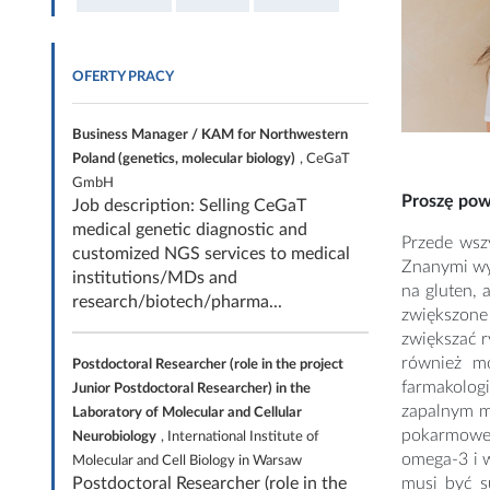
OFERTY PRACY
Business Manager / KAM for Northwestern
Poland (genetics, molecular biology)
, CeGaT
GmbH
Proszę powi
Job description: Selling CeGaT
medical genetic diagnostic and
Przede wsz
customized NGS services to medical
Znanymi wyz
institutions/MDs and
na gluten, 
research/biotech/pharma...
zwiększone
zwiększać r
również mo
Postdoctoral Researcher (role in the project
farmakologi
Junior Postdoctoral Researcher) in the
zapalnym m
Laboratory of Molecular and Cellular
pokarmoweg
Neurobiology
, International Institute of
omega-3 i 
Molecular and Cell Biology in Warsaw
Postdoctoral Researcher (role in the
musi być s