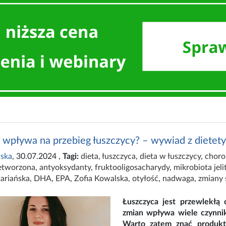
a wpływa na przebieg łuszczycy? – wywiad z dietet
ska
, 30.07.2024
,
Tagi:
dieta
,
łuszczyca
,
dieta w łuszczycy
,
choro
etworzona
,
antyoksydanty
,
fruktooligosacharydy
,
mikrobiota jel
tariańska
,
DHA
,
EPA
,
Zofia Kowalska
,
otyłość
,
nadwaga
,
zmiany 
Łuszczyca jest przewlekłą 
zmian wpływa wiele czynnik
Warto zatem znać produkt