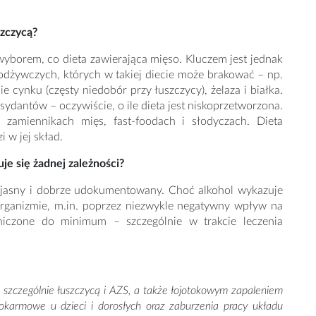
szczycą?
borem, co dieta zawierająca mięso. Kluczem jest jednak
odżywczych, których w takiej diecie może brakować – np.
 cynku (częsty niedobór przy łuszczycy), żelaza i białka.
ydantów – oczywiście, o ile dieta jest niskoprzetworzona.
amiennikach mięs, fast-foodach i słodyczach. Dieta
 w jej skład.
e się żadnej zależności?
o jasny i dobrze udokumentowany. Choć alkohol wykazuje
rganizmie, m.in. poprzez niezwykle negatywny wpływ na
niczone do minimum – szczególnie w trakcie leczenia
, szczególnie łuszczycą i AZS, a także łojotokowym zapaleniem
e pokarmowe u dzieci i dorosłych oraz zaburzenia pracy układu