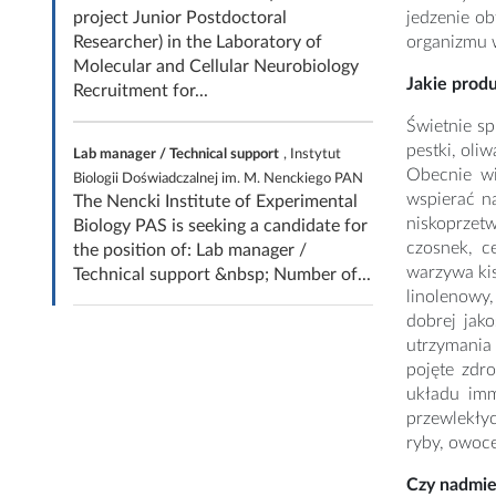
project Junior Postdoctoral
jedzenie o
Researcher) in the Laboratory of
organizmu w
Molecular and Cellular Neurobiology
Jakie prod
Recruitment for...
Świetnie sp
pestki, oli
Lab manager / Technical support
, Instytut
Obecnie wi
Biologii Doświadczalnej im. M. Nenckiego PAN
wspierać n
The Nencki Institute of Experimental
niskoprzet
Biology PAS is seeking a candidate for
czosnek, c
the position of: Lab manager /
warzywa kis
Technical support &nbsp; Number of...
linolenowy
dobrej jako
utrzymania 
pojęte zdr
układu im
przewlekłyc
ryby, owoce
Czy nadmier