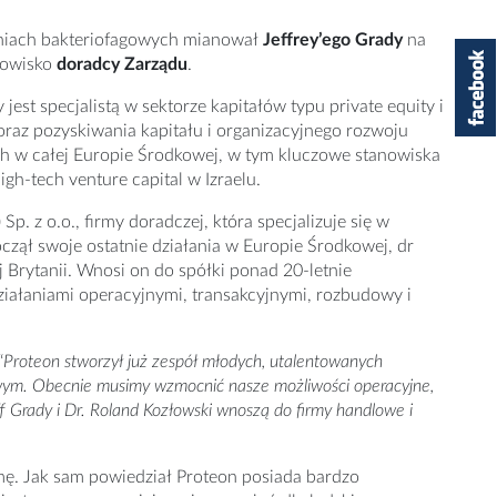
ązaniach bakteriofagowych mianował
Jeffrey’ego Grady
na
nowisko
doradcy Zarządu
.
est specjalistą w sektorze kapitałów typu private equity i
 oraz pozyskiwania kapitału i organizacyjnego rozwoju
ch w całej Europie Środkowej, w tym kluczowe stanowiska
gh‑tech venture capital w Izraelu.
p. z o.o., firmy doradczej, która specjalizuje się w
czął swoje ostatnie działania w Europie Środkowej, dr
 Brytanii. Wnosi on do spółki ponad 20-letnie
iałaniami operacyjnymi, transakcyjnymi, rozbudowy i
“
Proteon stworzył już zespół młodych, utalentowanych
wym. Obecnie musimy wzmocnić nasze możliwości operacyjne,
f Grady i Dr. Roland Kozłowski wnoszą do firmy handlowe i
mę. Jak sam powiedział Proteon posiada bardzo