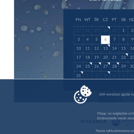
PN
WT
ŚR
CZ
PT
SB
N
27
28
29
30
31
1
2
3
4
5
6
7
8
9
10
11
12
13
14
15
1
17
18
19
20
21
22
2
24
25
26
27
28
29
3
31
1
2
3
4
5
6
Jeśli wyrażasz zgodę 
Mając na względzie och
dostosowała swoje zasa
WYDAWCA
Nasza zaktualizowana po