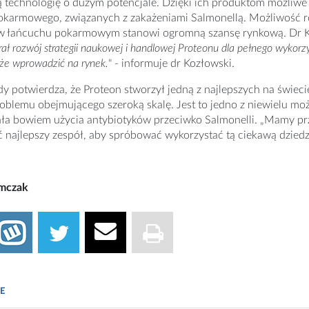
ą technologię o dużym potencjale. Dzięki ich produktom możliwe 
okarmowego, związanych z zakażeniami Salmonellą. Możliwość
 w łańcuchu pokarmowym stanowi ogromną szansę rynkową. Dr Koz
ał rozwój strategii naukowej i handlowej Proteonu dla pełnego wykorz
oże wprowadzić na rynek.
" - informuje dr Kozłowski.
dy potwierdza, że Proteon stworzył jedną z najlepszych na świec
oblemu obejmującego szeroką skalę. Jest to jedno z niewielu m
ła bowiem użycia antybiotyków przeciwko Salmonelli. „Mamy prz
ć najlepszy zespół, aby spróbować wykorzystać tą ciekawą dziedz
imczak
E