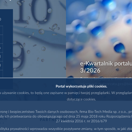
D
6
3
e-Kwartalnik portalu
0
3/2026
Pobierz bezpłatny e-Kwartalnik
informacji: malgorzata.ges@bio
Portal wykorzystuje pliki cookies.
na używanie cookies, to będą one zapisane w pamięci twojej przeglądarki. W przegląda
dotyczące cookies.
ronę i bezpieczeństwo Twoich danych osobowych, firma Bio-Tech Media sp. z o.o., pr
dy ich przetwarzania do obowiązującego od dnia 25 maja 2018 roku Rozporządzenia P
PARTNERZY
27 kwietnia 2016 r. nr 2016/679
lityka prywatności wprowadza wszystkie pozytywne zmiany, w tym sposób, w jaki zb