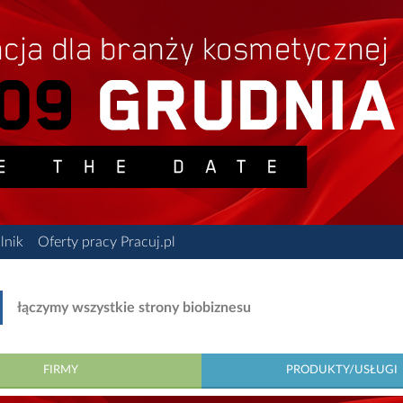
lnik
Oferty pracy Pracuj.pl
łączymy wszystkie strony biobiznesu
FIRMY
PRODUKTY/USŁUGI