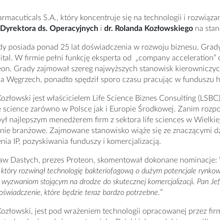
rmacuticals S.A., który koncentruje się na technologii i rozwi
Dyrektora ds. Operacyjnych
i
dr. Rolanda Kozłowskiego
na sta
dy posiada ponad 25 lat doświadczenia w rozwoju biznesu. Grady j
ital. W firmie pełni funkcję eksperta od „company acceleration”
eon. Grady zajmował szereg najwyższych stanowisk kierowniczy
na Węgrzech, ponadto spędził sporo czasu pracując w funduszu hi
ozłowski jest właścicielem Life Science Biznes Consulting (LSBC) S
fe science zarówno w Polsce jak i Europie Środkowej. Zanim rozpo
ył najlepszym menedżerem firm z sektora life sciences w Wielkiej
nie branżowe. Zajmowane stanowisko wiąże się ze znaczącymi dz
nia IP, pozyskiwania funduszy i komercjalizacją.
law Dastych, prezes Proteon, skomentował dokonane nominacje: 
który rozwinął technologię bakteriofagową o dużym potencjale rynko
 wyzwaniom stojącym na drodze do skutecznej komercjalizacji. Pan Jef
świadczenie, które będzie teraz bardzo potrzebne.
”
ozłowski, jest pod wrażeniem technologii opracowanej przez fir