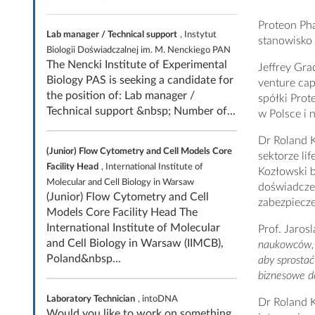
Proteon Pha
Lab manager / Technical support
, Instytut
stanowisko
Biologii Doświadczalnej im. M. Nenckiego PAN
The Nencki Institute of Experimental
Jeffrey Gra
Biology PAS is seeking a candidate for
venture cap
the position of: Lab manager /
spółki Prot
Technical support &nbsp; Number of...
w Polsce i 
Dr Roland K
(Junior) Flow Cytometry and Cell Models Core
sektorze li
Facility Head
, International Institute of
Kozłowski b
Molecular and Cell Biology in Warsaw
doświadcze
(Junior) Flow Cytometry and Cell
zabezpiecze
Models Core Facility Head The
International Institute of Molecular
Prof. Jaros
and Cell Biology in Warsaw (IIMCB),
naukowców, 
Poland&nbsp...
aby sprostać
biznesowe do
Laboratory Technician
, intoDNA
Dr Roland K
Would you like to work on something