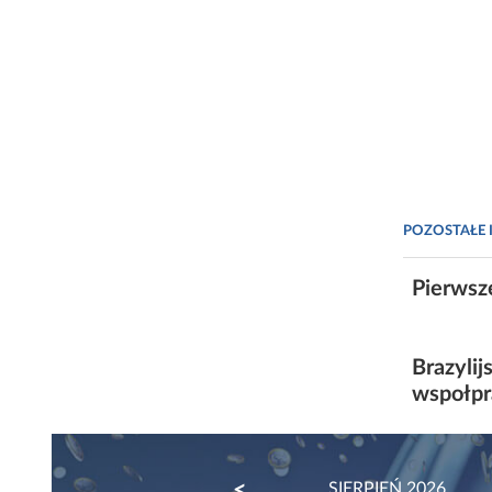
POZOSTAŁE 
Pierwsz
Brazyli
wspołpr
PREVIOUS
SIERPIEŃ 2026