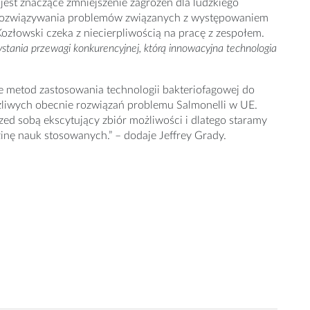
jest znaczące zmniejszenie zagrożeń dla ludzkiego
 rozwiązywania problemów związanych z występowaniem
łowski czeka z niecierpliwością na pracę z zespołem.
ystania przewagi konkurencyjnej, którą innowacyjna technologia
ie metod zastosowania technologii bakteriofagowej do
ożliwych obecnie rozwiązań problemu Salmonelli w UE.
ed sobą ekscytujący zbiór możliwości i dlatego staramy
inę nauk stosowanych.” – dodaje Jeffrey Grady.