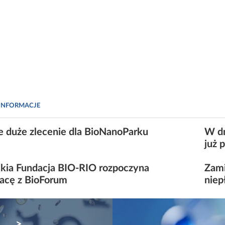
INFORMACJE
e duże zlecenie dla BioNanoParku
W dn
już 
jskia Fundacja BIO-RIO rozpoczyna
Zami
acę z BioForum
niep
NEXT