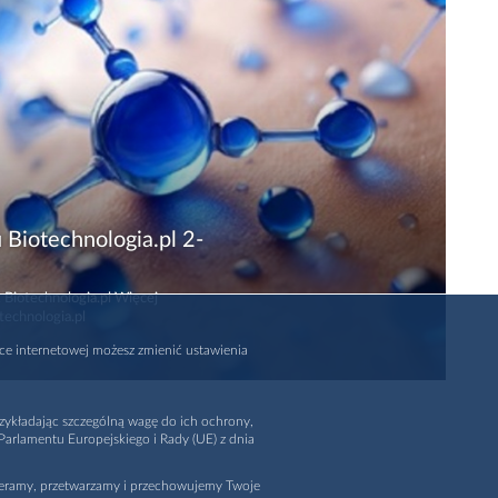
 Biotechnologia.pl 2-
 Biotechnologia.pl Więcej
technologia.pl
rce internetowej możesz zmienić ustawienia
zykładając szczególną wagę do ich ochrony,
arlamentu Europejskiego i Rady (UE) z dnia
ieramy, przetwarzamy i przechowujemy Twoje