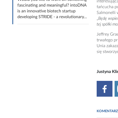
interesując
fascinating and meaningful? intoDNA
łańcucha p
is an innovative biotech startup
Salmonelli
developing STRIDE - a revolutionary...
„
Będę wspier
tej spółki m
Jeffrey Gra
trwałego pr
Unia zakaza
się stworzy
Justyna Kl
KOMENTARZ