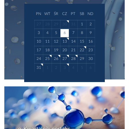
PN
WT
ŚR
CZ
PT
SB
ND
27
28
29
30
31
1
2
3
4
5
6
7
8
9
10
11
12
13
14
15
16
17
18
19
20
21
22
23
24
25
26
27
28
29
30
31
1
2
3
4
5
6
e-Kwartalnik portalu