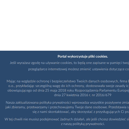
Portal wykorzystuje pliki cookies.
Jeśli wyrażasz zgodę na używanie cookies, to będą one zapisane w pamięci twoj
przeglądarce internetowej możesz zmienić ustawienia dotyczące co
Mając na względzie ochronę i bezpieczeństwo Twoich danych osobowych, firma B
o.o., przykładając szczególną wagę do ich ochrony, dostosowała swoje zasady i
obowiązującego od dnia 25 maja 2018 roku Rozporządzenia Parlamentu Europejs
dnia 27 kwietnia 2016 r. nr 2016/679
Nasza zaktualizowana polityka prywatności wprowadza wszystkie pozytywne zmia
jaki zbieramy, przetwarzamy i przechowujemy Twoje dane osobowe. Przedstawia s
się z nami skontaktować, aby skorzystać z przysługujących Ci pr
W tej chwili nie musisz podejmować żadnych działań, ale jeśli chcesz dowiedzieć si
z naszą polityką prywatności.