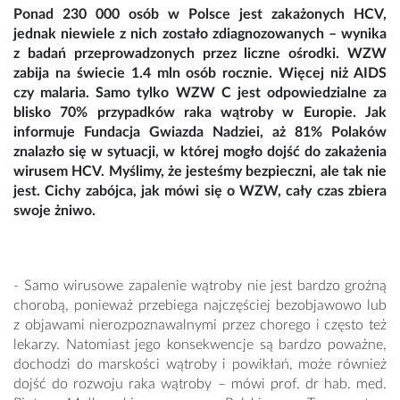
Ponad 230 000 osób w Polsce jest zakażonych HCV,
jednak niewiele z nich zostało zdiagnozowanych – wynika
z badań przeprowadzonych przez liczne ośrodki. WZW
zabija na świecie 1.4 mln osób rocznie. Więcej niż AIDS
czy malaria. Samo tylko WZW C jest odpowiedzialne za
blisko 70% przypadków raka wątroby w Europie. Jak
informuje Fundacja Gwiazda Nadziei, aż 81% Polaków
znalazło się w sytuacji, w której mogło dojść do zakażenia
wirusem HCV. Myślimy, że jesteśmy bezpieczni, ale tak nie
jest. Cichy zabójca, jak mówi się o WZW, cały czas zbiera
swoje żniwo.
- Samo wirusowe zapalenie wątroby nie jest bardzo groźną
chorobą, ponieważ przebiega najczęściej bezobjawowo lub
z objawami nierozpoznawalnymi przez chorego i często też
lekarzy. Natomiast jego konsekwencje są bardzo poważne,
dochodzi do marskości wątroby i powikłań, może również
dojść do rozwoju raka wątroby – mówi prof. dr hab. med.