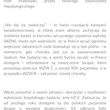
Piotr Małkowski, prezes Polskiego Towarzystwa
Hepatologicznego.
„Nie daj się zaskoczyć” – to hasło ruszającej kampanii
świadomościowej, w której znani aktorzy zachęcają do
zrobienia badań w kierunku wirusowego zapalenia wątroby
(WZW). Hasło tym ważniejsze, że w Polsce wciąż ogromna
większość zakażonych osób dowiaduje się o tym późno – w
momencie, gdy choroba jest już w zaawansowanym
stadium. Nie badamy się, a warto byśmy zaczęli: w Polsce
dostępne i refundowane są nowoczesne terapie, które
pozwalają wyleczyć WZW C u ponad 90% pacjentów, a w
przypadku WZW B – zatrzymać rozwój choroby.
Warto pomyśleć o swoim zdrowiu i skorzystać z możliwości
wykonania bezpłatnego badania anty-HCV. Zwłaszcza, że
od zeszłego roku dostępne są dla polskich pacjentów
terapie o wysokiej skuteczności. Ich odkrycie było