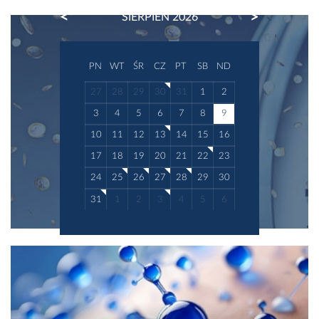
PREVIOUS
NEXT
SIERPIEŃ 2026
PN
WT
ŚR
CZ
PT
SB
ND
27
28
29
30
31
1
2
3
4
5
6
7
8
9
10
11
12
13
14
15
16
17
18
19
20
21
22
23
24
25
26
27
28
29
30
31
1
2
3
4
5
6