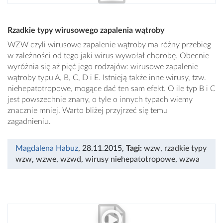
Rzadkie typy wirusowego zapalenia wątroby
WZW czyli wirusowe zapalenie wątroby ma różny przebieg
w zależności od tego jaki wirus wywołał chorobę. Obecnie
wyróżnia się aż pięć jego rodzajów: wirusowe zapalenie
wątroby typu A, B, C, D i E. Istnieją także inne wirusy, tzw.
niehepatotropowe, mogące dać ten sam efekt. O ile typ B i C
jest powszechnie znany, o tyle o innych typach wiemy
znacznie mniej. Warto bliżej przyjrzeć się temu
zagadnieniu.
Magdalena Habuz
, 28.11.2015
,
Tagi:
wzw
,
rzadkie typy
wzw
,
wzwe
,
wzwd
,
wirusy niehepatotropowe
,
wzwa