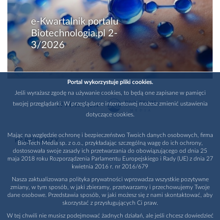
e-Kwartalnik portalu
Biotechnologia.pl 2-
3/2026
Portal wykorzystuje pliki cookies.
Jeśli wyrażasz zgodę na używanie cookies, to będą one zapisane w pamięci
twojej przeglądarki. W przeglądarce internetowej możesz zmienić ustawienia
WYDAWCA
dotyczące cookies.
Mając na względzie ochronę i bezpieczeństwo Twoich danych osobowych, firma
PARTNERZY
Bio-Tech Media sp. z o.o., przykładając szczególną wagę do ich ochrony,
dostosowała swoje zasady ich przetwarzania do obowiązującego od dnia 25
maja 2018 roku Rozporządzenia Parlamentu Europejskiego i Rady (UE) z dnia 27
kwietnia 2016 r. nr 2016/679
Nasza zaktualizowana polityka prywatności wprowadza wszystkie pozytywne
zmiany, w tym sposób, w jaki zbieramy, przetwarzamy i przechowujemy Twoje
dane osobowe. Przedstawia sposób, w jaki możesz się z nami skontaktować, aby
skorzystać z przysługujących Ci praw.
W tej chwili nie musisz podejmować żadnych działań, ale jeśli chcesz dowiedzieć