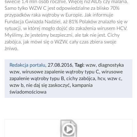
świecie 1.4 mln osób rocznie. Więcej niż AIDS czy malaria.
Samo tylko WZW C jest odpowiedzialne za blisko 70%
przypadków raka wątroby w Europie. Jak informuje
Fundacja Gwiazda Nadziei, aż 81% Polaków znalazło się w
sytuacji, w której mogło dojść do zakażenia wirusem HCV.
Myślimy, że jesteśmy bezpieczni, ale tak nie jest. Cichy
zabójca, jak mówi się o WZW, cały czas zbiera swoje
żniwo.
Redakcja portalu
, 27.08.2016
,
Tagi:
wzw
,
diagnostyka
wzw
,
wirusowe zapalenie wątroby typu C
,
wirusowe
zapalenie wątroby typu B
,
cichy zabójca
,
hcv
,
wzw c
,
wzw b
,
nie daj się zaskoczyć
,
kampania
świadomościowa