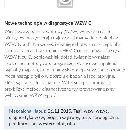
Nowe technologie w diagnostyce WZW C
Wirusowe zapalenie wątroby (WZW) wywołują różne
wirusy. W naszym kraju najczęściej mamy do czynienia z
WZW typu B. Na szczęście istnieje skuteczna szczepionka
chroniąca przed zakażeniem HBV. Gorzej sprawa ma się z
WZW typu C, ponieważ jak dotąd świat nie wynalazł
skutecznej metody zapobiegawczej. Wirusowe zapalenia
wątroby mają często przebieg skąpoobjawowy. Rozpoznanie
może nastąpić tylko w oparciu o badania laboratoryjne,
które są stale udoskonalane. W tekście postaramy się
przybliżyć metody diagnostyczne wykorzystywane przy
wykrywaniu WZW typu C.
Magdalena Habuz
, 26.11.2015
,
Tagi:
wzw
,
wzwc
,
diagnostyka wzw
,
biopsja wątroby
,
testy serologiczne
,
pcr
,
fibroscan
,
western blot
,
riba