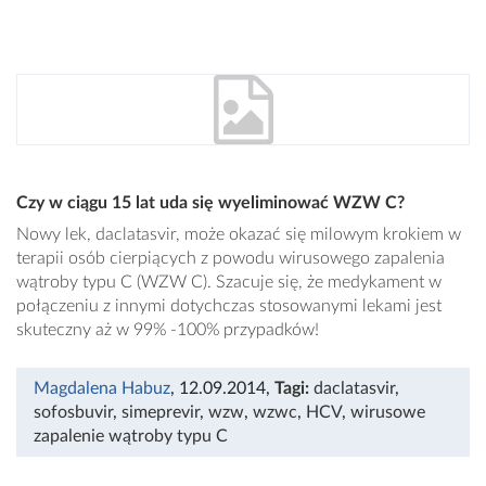
Czy w ciągu 15 lat uda się wyeliminować WZW C?
Nowy lek, daclatasvir, może okazać się milowym krokiem w
terapii osób cierpiących z powodu wirusowego zapalenia
wątroby typu C (WZW C). Szacuje się, że medykament w
połączeniu z innymi dotychczas stosowanymi lekami jest
skuteczny aż w 99% -100% przypadków!
Magdalena Habuz
, 12.09.2014
,
Tagi:
daclatasvir
,
sofosbuvir
,
simeprevir
,
wzw
,
wzwc
,
HCV
,
wirusowe
zapalenie wątroby typu C