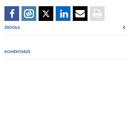
ŹRÓDŁA
Arct J., Pytkowska K. „Leksykon surowców kosmetycznych”.
Warszawa 2010.
KOMENTARZE
Barel A.O., Paye M., Maibach H.I. „Handbook of Cosmetic
Science and Technology”, 2001.
Glinka R., Glinka M. „Receptura kosmetyczna z elementami
kosmetologii” tom I, Łódź 2008.
Marzec A. „Chemia kosmetyków. Surowce, półprodukty,
preparatyka wyrobów”, Toruń 2005.
Mrukot M. „Kosmetologia receptariusz”, Kraków 2006.