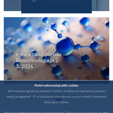
31
1
2
3
4
5
6
e-Kwartalnik portalu
Biotechnologia.pl 2-
3/2026
Portal wykorzystuje pliki cookies.
Jeśli wyrażasz zgodę na używanie cookies, to będą one zapisane w pamięci
twojej przeglądarki. W przeglądarce internetowej możesz zmienić ustawienia
WYDAWCA
dotyczące cookies.
Mając na względzie ochronę i bezpieczeństwo Twoich danych osobowych, firma