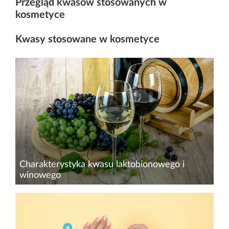
Przegląd kwasów stosowanych w
kosmetyce
Kwasy stosowane w kosmetyce
Charakterystyka kwasu laktobionowego i
winowego
Odkrycie kwasów zrewolucjonizowało
pielęgnację skóry. Są jednymi z najczęściej
stosowanych i najlepiej przebadanych w tym