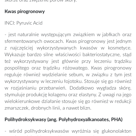
skórze oraz zwężenie porów skóry.
Kwas pirogronowy
INCI: Pyruvic Acid
- jest naturalnie występującym związkiem w jabłkach oraz
sfermentowanych owocach. Kwas pirogronowy jest jednym
z najczęściej wykorzystywanych kwasów w kosmetyce.
Wykazuje bardzo silne właściwości bakteriostatyczne, stąd
też wykorzystywany jest głównie przy leczeniu trądziku
pospolitego oraz trądziku różowatego. Kwas pirogronowy
reguluje również wydzielanie sebum, w związku z tym jest
wykorzystywany w leczeniu łojotoku. Stosuje się go również
w rozjaśnianiu przebarwień. Dodatkowo wygładza skórę,
stymuluje produkcję kolagenu oraz elastyny. Z uwagi na jego
wielokierunkowe działanie stosuje się go również w redukcji
zmarszczek, drobnych linii, a nawet blizn.
Polihydroksykwasy (ang. Polyhydroxyalkanoates, PHA)
- wśród polihydroksykwasów wyróżnia się glukonolakton