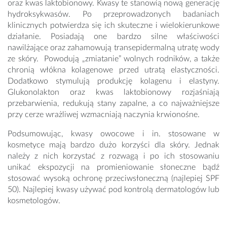
oraz kwas laktobionowy. Kwasy te stanowią nową generację
hydroksykwasów. Po przeprowadzonych badaniach
klinicznych potwierdza się ich skuteczne i wielokierunkowe
działanie. Posiadają one bardzo silne właściwości
nawilżające oraz zahamowują transepidermalną utratę wody
ze skóry. Powodują „zmiatanie” wolnych rodników, a także
chronią włókna kolagenowe przed utratą elastyczności.
Dodatkowo stymulują produkcję kolagenu i elastyny.
Glukonolakton oraz kwas laktobionowy rozjaśniają
przebarwienia, redukują stany zapalne, a co najważniejsze
przy cerze wrażliwej wzmacniają naczynia krwionośne.
Podsumowując, kwasy owocowe i in. stosowane w
kosmetyce mają bardzo dużo korzyści dla skóry. Jednak
należy z nich korzystać z rozwagą i po ich stosowaniu
unikać ekspozycji na promieniowanie słoneczne bądź
stosować wysoką ochronę przeciwsłoneczną (najlepiej SPF
50). Najlepiej kwasy używać pod kontrolą dermatologów lub
kosmetologów.