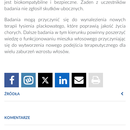
jest biokompatybilne i bezpieczne. Żaden z uczestników
badania nie zgłosił skutków ubocznych.
Badania mogą przyczynić się do wynalezienia nowych
terapii łysienia plackowatego, które poprawią jakość życia
chorych. Dalsze badania w tym kierunku powinny poszerzyć
wiedzę o funkcjonowaniu mieszka włosowego przyczyniając
się do wytworzenia nowego podejścia terapeutycznego dla
wielu zaburzeń wzrostu włosów.
ŹRÓDŁA
A randomized, double-blind, placebo- and active-controlled,
half-head study to evaluate the effects of platelet-rich
KOMENTARZE
plasma on alopecia areata" A. Trink, E. Sorbellini, P. Bezzola,
L. Rodella, R. Rezzani, Y. Ramot, F. Rinaldi, British Journal of