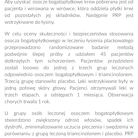
Aby uzyskać osocze bogatopłytkowe krew pobierana jest od
pacjenta i wirowana w wirówce, która oddziela płytki krwi
od pozostałych jej składników. Następnie PRP jest
wstrzykiwane do łysiny.
W celu oceny skuteczności i bezpieczeństwa stosowania
osocza bogatopłytkowego w leczeniu łysienia plackowatego
przeprowadzono randomizowane badanie metodą
podwójnie ślepej próby z udziałem 45 pacjentów
dotkniętych tym schorzeniem. Pacjentów przydzieleni
zostali losowo do jednej z trzech grup leczonych
odpowiednio osoczem bogatopłytkowym i triamcinolonem.
Trzecią grupę stanowiło placebo. Leki wstrzykiwane były w
jedną połowę skóry głowy. Pacjenci otrzymywali leki w
trzech etapach, a odstępach 1 miesiąca. Obserwacja
chorych trwała 1 rok.
U grupy osób leczonej osoczem bogatopłytkowym
stwierdzono zwiększony odrost włosów, spadek ich
dystrofii, zminimalizowanie uczucia pieczenia i swędzenia w
porównaniu z grupą leczoną triamcinolonem i placebo. PRP