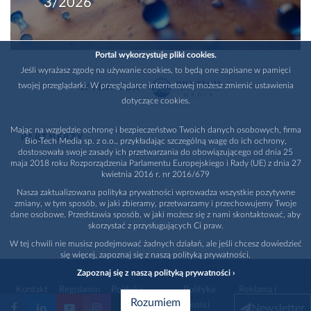
3/2026
Portal wykorzystuje pliki cookies.
Jeśli wyrażasz zgodę na używanie cookies, to będą one zapisane w pamięci
twojej przeglądarki. W przeglądarce internetowej możesz zmienić ustawienia
WYDAWCA
dotyczące cookies.
Mając na względzie ochronę i bezpieczeństwo Twoich danych osobowych, firma
PARTNERZY
Bio-Tech Media sp. z o.o., przykładając szczególną wagę do ich ochrony,
dostosowała swoje zasady ich przetwarzania do obowiązującego od dnia 25
maja 2018 roku Rozporządzenia Parlamentu Europejskiego i Rady (UE) z dnia 27
kwietnia 2016 r. nr 2016/679
Nasza zaktualizowana polityka prywatności wprowadza wszystkie pozytywne
zmiany, w tym sposób, w jaki zbieramy, przetwarzamy i przechowujemy Twoje
dane osobowe. Przedstawia sposób, w jaki możesz się z nami skontaktować, aby
skorzystać z przysługujących Ci praw.
W tej chwili nie musisz podejmować żadnych działań, ale jeśli chcesz dowiedzieć
się więcej, zapoznaj się z naszą polityką prywatności.
Zapoznaj się z naszą polityką prywatności ›
Kontakt
Regulamin
Polityka
Polityka
Reklama i
Rozumiem
prywatności
jakości
promocja
Newsletter