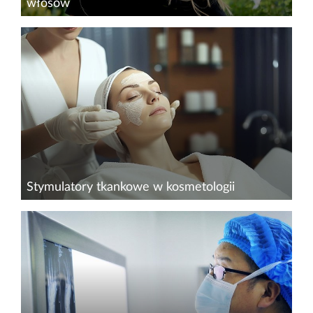
włosów
Mezoterapia mikroigłowa to jedna z najbardziej
innowacyjnych metod wspierania wzrostu
włosów. Dzięki zdolności do stymulowania
procesów regeneracyjnych skóry oraz poprawy
wchłaniania substancji...
Stymulatory tkankowe w kosmetologii
Obecnie kosmetologia nieustannie się rozwija,
zapewniając coraz bardziej zaawansowane
metody mające na celu poprawę wyglądu skóry.
Jednym z najnowszych podejść w tym zakresie
są stymulatory tkankowe...