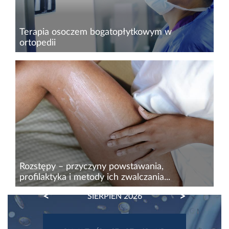
Terapia osoczem bogatopłytkowym w
ortopedii
Osocze bogatopłytkowe, znane także jako PRP
(Platelet-Rich Plasma), stanowi obecnie
powszechnie stosowane rozwiązanie w zakresie
medycyny regeneracyjnej. Wykazuje bowiem
szeroki potencjał działania...
Rozstępy – przyczyny powstawania,
profilaktyka i metody ich zwalczania...
PREVIOUS
NEXT
SIERPIEŃ 2026
Rozstępy to trwały defekt skórny, widoczny jako
pasma ścieńczałej i pomarszczonej skóry.
Wyglądem przypominają blizny, a przyczyną ich