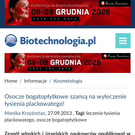
Home
Informacje
Kosmetologia
Osocze bogatopłytkowe szansą na wyleczenie
łysienia plackowatego!
Monika Krzyżostan
, 27.09.2013
,
Tagi:
leczenie łysienia
plackowatego
,
osocze bogatopłytkowe
Zespół włoskich i izraelskich naukowców opublikował w