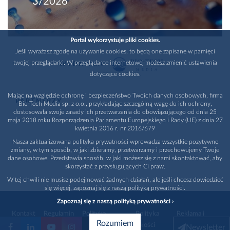
3/2026
Portal wykorzystuje pliki cookies.
Jeśli wyrażasz zgodę na używanie cookies, to będą one zapisane w pamięci
twojej przeglądarki. W przeglądarce internetowej możesz zmienić ustawienia
WYDAWCA
dotyczące cookies.
Mając na względzie ochronę i bezpieczeństwo Twoich danych osobowych, firma
PARTNERZY
Bio-Tech Media sp. z o.o., przykładając szczególną wagę do ich ochrony,
dostosowała swoje zasady ich przetwarzania do obowiązującego od dnia 25
maja 2018 roku Rozporządzenia Parlamentu Europejskiego i Rady (UE) z dnia 27
kwietnia 2016 r. nr 2016/679
Nasza zaktualizowana polityka prywatności wprowadza wszystkie pozytywne
zmiany, w tym sposób, w jaki zbieramy, przetwarzamy i przechowujemy Twoje
dane osobowe. Przedstawia sposób, w jaki możesz się z nami skontaktować, aby
skorzystać z przysługujących Ci praw.
W tej chwili nie musisz podejmować żadnych działań, ale jeśli chcesz dowiedzieć
się więcej, zapoznaj się z naszą polityką prywatności.
Zapoznaj się z naszą polityką prywatności ›
Kontakt
Regulamin
Polityka
Polityka
Reklama i
Rozumiem
prywatności
jakości
promocja
Newsletter