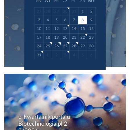
PN
WT
ŚR
CZ
PT
SB
ND
27
28
29
30
31
1
2
3
4
5
6
7
8
9
10
11
12
13
14
15
16
17
18
19
20
21
22
23
24
25
26
27
28
29
30
31
1
2
3
4
5
6
e-Kwartalnik portalu
Biotechnologia.pl 2-