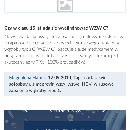
Czy w ciągu 15 lat uda się wyeliminować WZW C?
Nowy lek, daclatasvir, może okazać się milowym krokiem w
terapii osób cierpiących z powodu wirusowego zapalenia
wątroby typu C (WZW C). Szacuje się, że medykament w
połączeniu z innymi dotychczas stosowanymi lekami jest
skuteczny aż w 99% -100% przypadków!
Magdalena Habuz
, 12.09.2014
,
Tagi:
daclatasvir
,
sofosbuvir
,
simeprevir
,
wzw
,
wzwc
,
HCV
,
wirusowe
zapalenie wątroby typu C
PREVIOUS
NEXT
SIERPIEŃ 2026