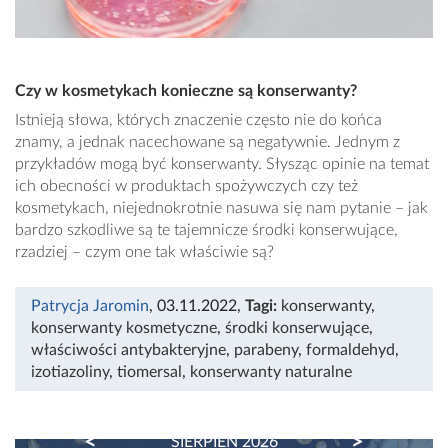
Czy w kosmetykach konieczne są konserwanty?
Istnieją słowa, których znaczenie często nie do końca
znamy, a jednak nacechowane są negatywnie. Jednym z
przykładów mogą być konserwanty. Słysząc opinie na temat
ich obecności w produktach spożywczych czy też
kosmetykach, niejednokrotnie nasuwa się nam pytanie – jak
bardzo szkodliwe są te tajemnicze środki konserwujące,
rzadziej – czym one tak właściwie są?
Patrycja Jaromin
, 03.11.2022
,
Tagi:
konserwanty
,
konserwanty kosmetyczne
,
środki konserwujące
,
właściwości antybakteryjne
,
parabeny
,
formaldehyd
,
izotiazoliny
,
tiomersal
,
konserwanty naturalne
PREVIOUS
NEXT
SIERPIEŃ 2026