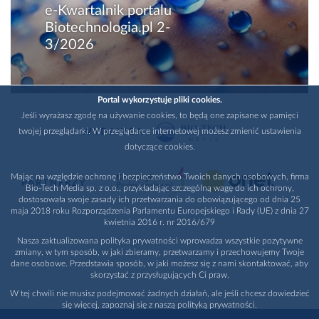
e-Kwartalnik portalu
Biotechnologia.pl 2-
3/2026
Portal wykorzystuje pliki cookies.
Jeśli wyrażasz zgodę na używanie cookies, to będą one zapisane w pamięci
twojej przeglądarki. W przeglądarce internetowej możesz zmienić ustawienia
WYDAWCA
dotyczące cookies.
Mając na względzie ochronę i bezpieczeństwo Twoich danych osobowych, firma
PARTNERZY
Bio-Tech Media sp. z o.o., przykładając szczególną wagę do ich ochrony,
dostosowała swoje zasady ich przetwarzania do obowiązującego od dnia 25
maja 2018 roku Rozporządzenia Parlamentu Europejskiego i Rady (UE) z dnia 27
kwietnia 2016 r. nr 2016/679
Nasza zaktualizowana polityka prywatności wprowadza wszystkie pozytywne
zmiany, w tym sposób, w jaki zbieramy, przetwarzamy i przechowujemy Twoje
dane osobowe. Przedstawia sposób, w jaki możesz się z nami skontaktować, aby
skorzystać z przysługujących Ci praw.
W tej chwili nie musisz podejmować żadnych działań, ale jeśli chcesz dowiedzieć
się więcej, zapoznaj się z naszą polityką prywatności.