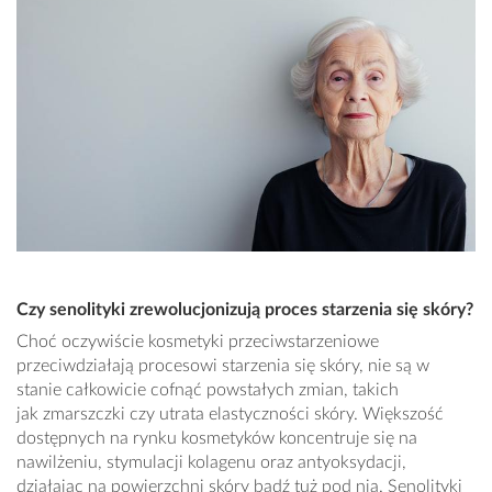
Czy senolityki zrewolucjonizują proces starzenia się skóry?
Choć oczywiście kosmetyki przeciwstarzeniowe
przeciwdziałają procesowi starzenia się skóry, nie są w
stanie całkowicie cofnąć powstałych zmian, takich
jak zmarszczki czy utrata elastyczności skóry. Większość
dostępnych na rynku kosmetyków koncentruje się na
nawilżeniu, stymulacji kolagenu oraz antyoksydacji,
działając na powierzchni skóry bądź tuż pod nią. Senolityki