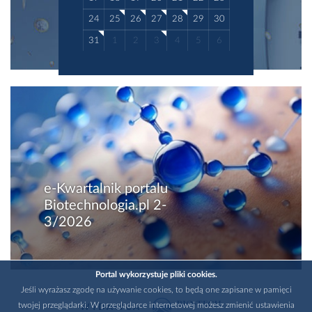
24
25
26
27
28
29
30
31
1
2
3
4
5
6
e-Kwartalnik portalu
Biotechnologia.pl 2-
3/2026
Portal wykorzystuje pliki cookies.
Jeśli wyrażasz zgodę na używanie cookies, to będą one zapisane w pamięci
twojej przeglądarki. W przeglądarce internetowej możesz zmienić ustawienia
WYDAWCA