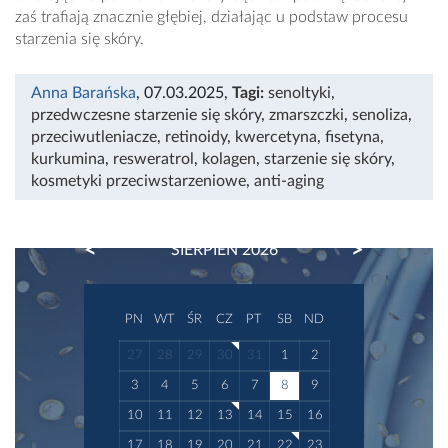
zaś trafiają znacznie głębiej, działając u podstaw procesu
starzenia się skóry.
Anna Barańska
, 07.03.2025
,
Tagi:
senoltyki
,
przedwczesne starzenie się skóry
,
zmarszczki
,
senoliza
,
przeciwutleniacze
,
retinoidy
,
kwercetyna
,
fisetyna
,
kurkumina
,
resweratrol
,
kolagen
,
starzenie się skóry
,
kosmetyki przeciwstarzeniowe
,
anti-aging
PREVIOUS
NEXT
SIERPIEŃ 2026
PN
WT
ŚR
CZ
PT
SB
ND
27
28
29
30
31
1
2
3
4
5
6
7
8
9
10
11
12
13
14
15
16
17
18
19
20
21
22
23