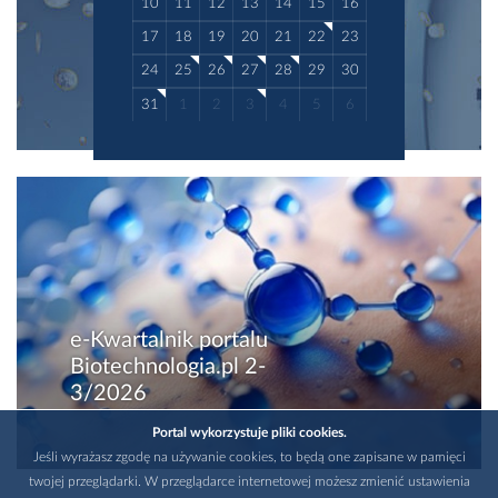
10
11
12
13
14
15
16
17
18
19
20
21
22
23
24
25
26
27
28
29
30
31
1
2
3
4
5
6
e-Kwartalnik portalu
Biotechnologia.pl 2-
3/2026
Portal wykorzystuje pliki cookies.
Jeśli wyrażasz zgodę na używanie cookies, to będą one zapisane w pamięci
twojej przeglądarki. W przeglądarce internetowej możesz zmienić ustawienia