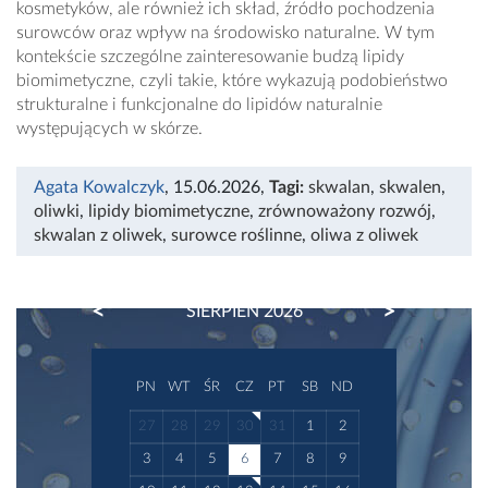
kosmetyków, ale również ich skład, źródło pochodzenia
surowców oraz wpływ na środowisko naturalne. W tym
kontekście szczególne zainteresowanie budzą lipidy
biomimetyczne, czyli takie, które wykazują podobieństwo
strukturalne i funkcjonalne do lipidów naturalnie
występujących w skórze.
Agata Kowalczyk
, 15.06.2026
,
Tagi:
skwalan
,
skwalen
,
oliwki
,
lipidy biomimetyczne
,
zrównoważony rozwój
,
skwalan z oliwek
,
surowce roślinne
,
oliwa z oliwek
PREVIOUS
NEXT
SIERPIEŃ 2026
PN
WT
ŚR
CZ
PT
SB
ND
27
28
29
30
31
1
2
3
4
5
6
7
8
9