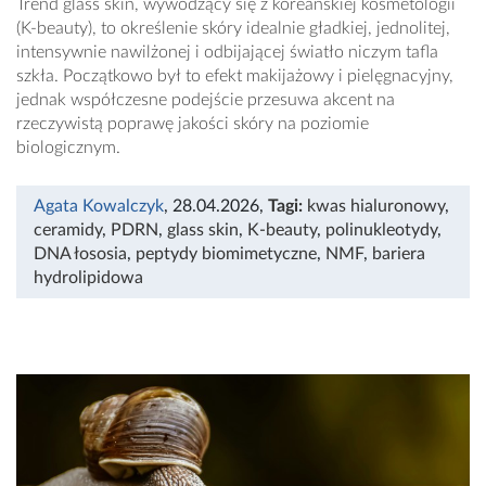
Trend glass skin, wywodzący się z koreańskiej kosmetologii
(K-beauty), to określenie skóry idealnie gładkiej, jednolitej,
intensywnie nawilżonej i odbijającej światło niczym tafla
szkła. Początkowo był to efekt makijażowy i pielęgnacyjny,
jednak współczesne podejście przesuwa akcent na
rzeczywistą poprawę jakości skóry na poziomie
biologicznym.
Agata Kowalczyk
, 28.04.2026
,
Tagi:
kwas hialuronowy
,
ceramidy
,
PDRN
,
glass skin
,
K-beauty
,
polinukleotydy
,
DNA łososia
,
peptydy biomimetyczne
,
NMF
,
bariera
hydrolipidowa