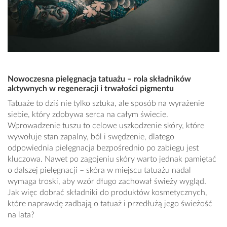
Nowoczesna pielęgnacja tatuażu – rola składników
aktywnych w regeneracji i trwałości pigmentu
Tatuaże to dziś nie tylko sztuka, ale sposób na wyrażenie
siebie, który zdobywa serca na całym świecie.
Wprowadzenie tuszu to celowe uszkodzenie skóry, które
wywołuje stan zapalny, ból i swędzenie, dlatego
odpowiednia pielęgnacja bezpośrednio po zabiegu jest
kluczowa. Nawet po zagojeniu skóry warto jednak pamiętać
o dalszej pielęgnacji – skóra w miejscu tatuażu nadal
wymaga troski, aby wzór długo zachował świeży wygląd.
Jak więc dobrać składniki do produktów kosmetycznych,
które naprawdę zadbają o tatuaż i przedłużą jego świeżość
na lata?