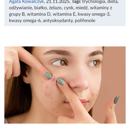
Agata Kowalczyk
, 21.11.2025
,
Tagi:
trychologia
,
dieta
,
odżywianie
,
białko
,
żelazo
,
cynk
,
miedź
,
witaminy z
grupy B
,
witamina D
,
witamina E
,
kwasy omega-3
,
kwasy omega-6
,
antyoksydanty
,
polifenole