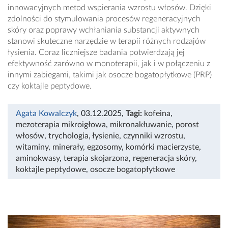
innowacyjnych metod wspierania wzrostu włosów. Dzięki
zdolności do stymulowania procesów regeneracyjnych
skóry oraz poprawy wchłaniania substancji aktywnych
stanowi skuteczne narzędzie w terapii różnych rodzajów
łysienia. Coraz liczniejsze badania potwierdzają jej
efektywność zarówno w monoterapii, jak i w połączeniu z
innymi zabiegami, takimi jak osocze bogatopłytkowe (PRP)
czy koktajle peptydowe.
Agata Kowalczyk
, 03.12.2025
,
Tagi:
kofeina
,
mezoterapia mikroigłowa
,
mikronakłuwanie
,
porost
włosów
,
trychologia
,
łysienie
,
czynniki wzrostu
,
witaminy
,
minerały
,
egzosomy
,
komórki macierzyste
,
aminokwasy
,
terapia skojarzona
,
regeneracja skóry
,
koktajle peptydowe
,
osocze bogatopłytkowe