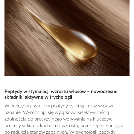
Peptydy w stymulacji wzrostu włosów – nowoczesne
składniki aktywne w trychologii
W pielęgnacji włosów peptydy zyskują coraz większe
uznanie. Wyróżniają się wyjątkową selektywnością i
zdolnością do precyzyjnego wpływania na kluczowe
procesy w komórkach – od wzrostu, przez regenerację, aż
po redukcję stanów zapalnych. W trychologii peptydy