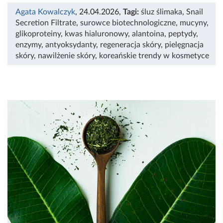
Agata Kowalczyk
, 24.04.2026
,
Tagi:
śluz ślimaka
,
Snail
Secretion Filtrate
,
surowce biotechnologiczne
,
mucyny
,
glikoproteiny
,
kwas hialuronowy
,
alantoina
,
peptydy
,
enzymy
,
antyoksydanty
,
regeneracja skóry
,
pielęgnacja
skóry
,
nawilżenie skóry
,
koreańskie trendy w kosmetyce