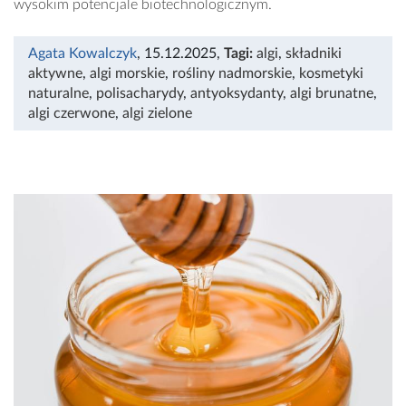
wysokim potencjale biotechnologicznym.
Agata Kowalczyk
, 15.12.2025
,
Tagi:
algi
,
składniki
aktywne
,
algi morskie
,
rośliny nadmorskie
,
kosmetyki
naturalne
,
polisacharydy
,
antyoksydanty
,
algi brunatne
,
algi czerwone
,
algi zielone