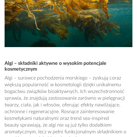
Algi – składniki aktywne o wysokim potencjale
kosmetycznym
Algi – surowce pochodzenia morskiego – zyskują coraz
większą popularność w kosmetologii dzięki unikalnemu
bogactwu związków bioaktywnych. Ich wszechstronność
sprawia, że znajdują zastosowanie zarówno w pielęgnacji
twarzy, ciała, jak i włosów, oferując efekty nawilżające,
ochronne i regeneracyjne. Rosnące zainteresowanie
kosmetykami naturalnymi oraz trend sea-inspired
beauty sprawiają, że algi nie są już tylko dodatkiem
aromatycznym, lecz w pełni funkcjonalnym składnikiem o