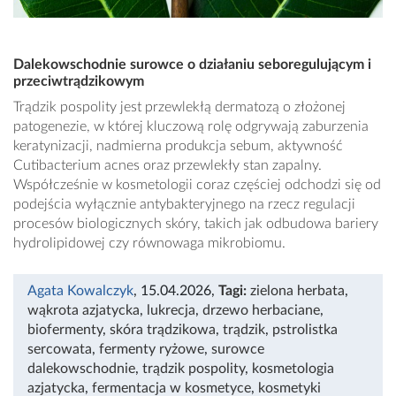
Dalekowschodnie surowce o działaniu seboregulującym i
przeciwtrądzikowym
Trądzik pospolity jest przewlekłą dermatozą o złożonej
patogenezie, w której kluczową rolę odgrywają zaburzenia
keratynizacji, nadmierna produkcja sebum, aktywność
Cutibacterium acnes oraz przewlekły stan zapalny.
Współcześnie w kosmetologii coraz częściej odchodzi się od
podejścia wyłącznie antybakteryjnego na rzecz regulacji
procesów biologicznych skóry, takich jak odbudowa bariery
hydrolipidowej czy równowaga mikrobiomu.
Agata Kowalczyk
, 15.04.2026
,
Tagi:
zielona herbata
,
wąkrota azjatycka
,
lukrecja
,
drzewo herbaciane
,
biofermenty
,
skóra trądzikowa
,
trądzik
,
pstrolistka
sercowata
,
fermenty ryżowe
,
surowce
dalekowschodnie
,
trądzik pospolity
,
kosmetologia
azjatycka
,
fermentacja w kosmetyce
,
kosmetyki