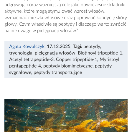
odgrywają coraz ważniejszą rolę jako nowoczesne składniki
aktywne, które mogą stymulować wzrost włosów,
wzmacniać mieszki włosowe oraz poprawiać kondycję skóry
głowy. Czym właściwie są peptydy i dlaczego warto zwrócić
na nie uwagę w pielęgnacji włosów?
Agata Kowalczyk
, 17.12.2025
,
Tagi:
peptydy
,
trychologia
,
pielęgnacja włosów
,
Biotinoyl tripeptide-1
,
Acetyl tetrapeptide-3
,
Copper tripeptide-1
,
Myristoyl
pentapeptide-4
,
peptydy biomimetyczne
,
peptydy
sygnałowe
,
peptydy transportujące