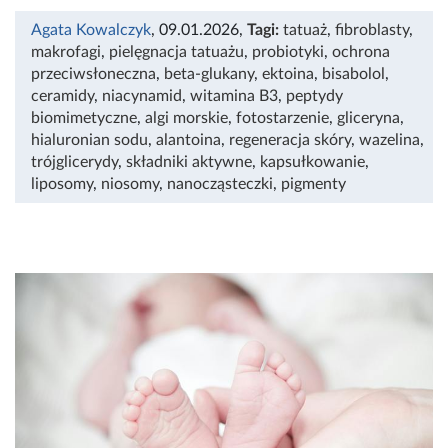
Agata Kowalczyk
, 09.01.2026
,
Tagi:
tatuaż
,
fibroblasty
,
makrofagi
,
pielęgnacja tatuażu
,
probiotyki
,
ochrona
przeciwsłoneczna
,
beta-glukany
,
ektoina
,
bisabolol
,
ceramidy
,
niacynamid
,
witamina B3
,
peptydy
biomimetyczne
,
algi morskie
,
fotostarzenie
,
gliceryna
,
hialuronian sodu
,
alantoina
,
regeneracja skóry
,
wazelina
,
trójglicerydy
,
składniki aktywne
,
kapsułkowanie
,
liposomy
,
niosomy
,
nanocząsteczki
,
pigmenty