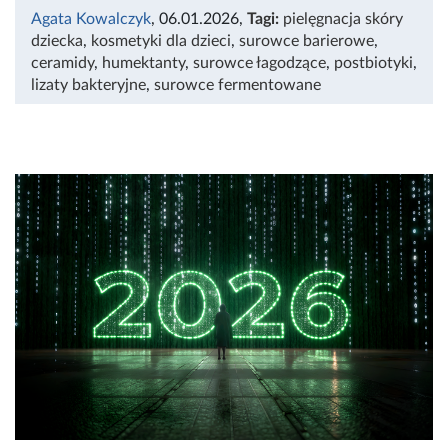
Agata Kowalczyk
, 06.01.2026
,
Tagi:
pielęgnacja skóry
dziecka
,
kosmetyki dla dzieci
,
surowce barierowe
,
ceramidy
,
humektanty
,
surowce łagodzące
,
postbiotyki
,
lizaty bakteryjne
,
surowce fermentowane