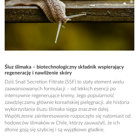
Śluz ślimaka – biotechnologiczny składnik wspierający
regenerację i nawilżenie skóry
Dziś Snail Secretion Filtrate (SSF) to stały element wielu
zaawansowanych formulacji – od lekkich esencji po
intensywnie regenerujące kremy. Jego popularność
zawdzięczamy głównie koreańskiej pielęgnacji, ale historia
wykorzystania śluzu ślimaka sięga znacznie dalej.
Współczesne zainteresowanie rozpoczęło się natomiast od
hodowców ślimaków w Chile, którzy zauważyli, że ich
dłonie goją się szybciej i są wyjątkowo gładkie.