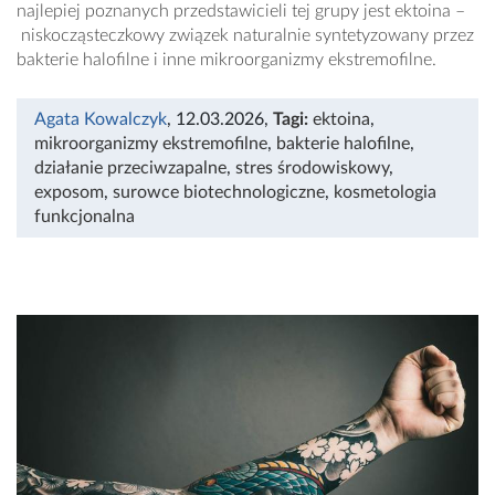
najlepiej poznanych przedstawicieli tej grupy jest ektoina –
niskocząsteczkowy związek naturalnie syntetyzowany przez
bakterie halofilne i inne mikroorganizmy ekstremofilne.
Agata Kowalczyk
, 12.03.2026
,
Tagi:
ektoina
,
mikroorganizmy ekstremofilne
,
bakterie halofilne
,
działanie przeciwzapalne
,
stres środowiskowy
,
exposom
,
surowce biotechnologiczne
,
kosmetologia
funkcjonalna